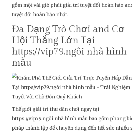
gồm một vài giờ phút giải trí tuyệt đối hoàn hảo an
tuyệt đối hoàn hảo nhất.
Đa Dạng Trò Chơi and Cơ
Hội Thắng Lớn Tại
https://vip79.ngôi nhà hình
mẫu
Thế giới giải trí thư dãn chơi ngay tại
https://vip79.ngôi nhà hình mẫu bao gồm phong bi
pháp thành lập để chuyên dụng đến hết sức nhiều 