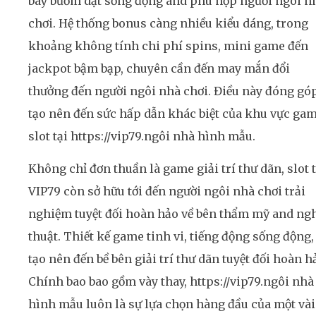
bay bướm dạt sống động and phù hợp người ngôi n
chơi. Hệ thống bonus càng nhiều kiểu dáng, trong
khoảng không tính chi phí spins, mini game đến
jackpot bậm bạp, chuyên cần đến may mắn đổi
thưởng đến người ngôi nhà chơi. Điều này đóng gó
tạo nên đến sức hấp dẫn khác biệt của khu vực ga
slot tại https://vip79.ngôi nhà hình mẫu.
Không chỉ đơn thuần là game giải trí thư dãn, slot t
VIP79 còn sở hữu tới đến người ngôi nhà chơi trải
nghiệm tuyệt đối hoàn hảo về bên thẩm mỹ and ng
thuật. Thiết kế game tinh vi, tiếng động sống động,
tạo nên đến bề bên giải trí thư dãn tuyệt đối hoàn h
Chính bao bao gồm vày thay, https://vip79.ngôi nhà
hình mẫu luôn là sự lựa chọn hàng đầu của một vài