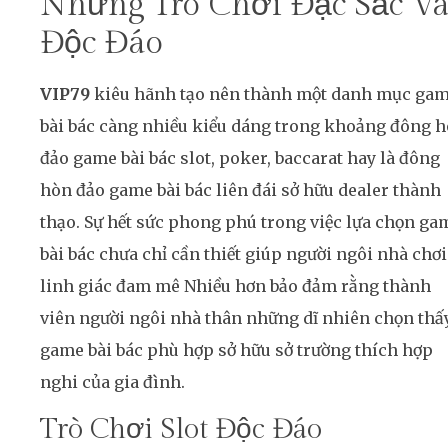
Những Trò Chơi Đặc Sắc V
Độc Đáo
VIP79
kiêu hãnh tạo nên thành một danh mục ga
bài bác càng nhiều kiểu dáng trong khoảng đông 
đảo game bài bác slot, poker, baccarat hay là đông
hòn đảo game bài bác liên đái sở hữu dealer thành
thạo. Sự hết sức phong phú trong việc lựa chọn ga
bài bác chưa chỉ cần thiết giúp người ngôi nhà chơi
linh giác đam mê Nhiều hơn bảo đảm rằng thành
viên người ngôi nhà thân những dĩ nhiên chọn thấ
game bài bác phù hợp sở hữu sở trường thích hợp
nghi của gia đình.
Trò Chơi Slot Độc Đáo