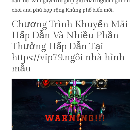
đảo một vài nguyên tố giúp giữ chân người ngôi nh
chơi and phù hợp rộng Khủng phổ biến mới.
Chương Trình Khuyến Mãi
Hấp Dẫn Và Nhiều Phần
Thưởng Hấp Dẫn Tại
https://vip79.ngôi nhà hình
mẫu