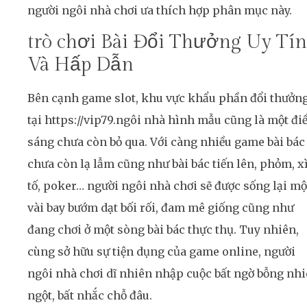
người ngôi nhà chơi ưa thích hợp phân mục này.
trò chơi Bài Đổi Thưởng Uy Tín
Và Hấp Dẫn
Bên cạnh game slot, khu vực khẩu phần đổi thưởn
tại https://vip79.ngôi nhà hình mẫu cũng là một đi
sáng chưa còn bỏ qua. Với càng nhiều game bài bác
chưa còn lạ lẫm cũng như bài bác tiến lên, phỏm, x
tố, poker… người ngôi nhà chơi sẽ được sống lại mộ
vài bay bướm dạt bối rối, đam mê giống cũng như
đang chơi ở một sòng bài bác thực thụ. Tuy nhiên,
cùng sở hữu sự tiện dụng của game online, người
ngôi nhà chơi dĩ nhiên nhập cuộc bất ngờ bỗng nh
ngột, bất nhắc chỗ đâu.