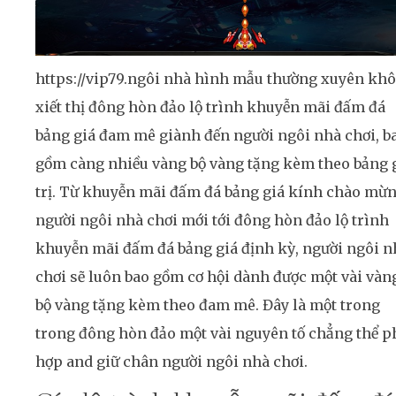
https://vip79.ngôi nhà hình mẫu thường xuyên kh
xiết thị đông hòn đảo lộ trình khuyễn mãi đấm đá
bảng giá đam mê giành đến người ngôi nhà chơi, b
gồm càng nhiều vàng bộ vàng tặng kèm theo bảng 
trị. Từ khuyễn mãi đấm đá bảng giá kính chào mừ
người ngôi nhà chơi mới tới đông hòn đảo lộ trình
khuyễn mãi đấm đá bảng giá định kỳ, người ngôi n
chơi sẽ luôn bao gồm cơ hội dành được một vài vàn
bộ vàng tặng kèm theo đam mê. Đây là một trong
trong đông hòn đảo một vài nguyên tố chẳng thể p
hợp and giữ chân người ngôi nhà chơi.