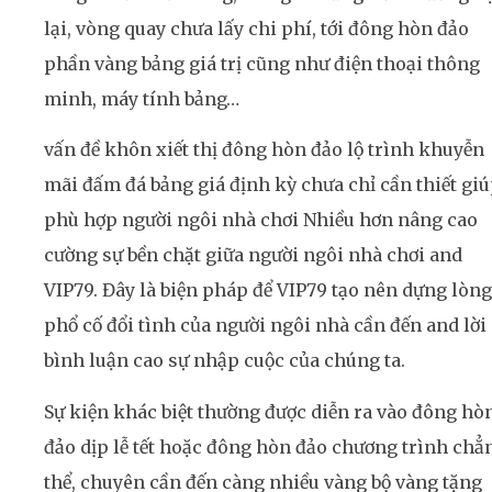
lại, vòng quay chưa lấy chi phí, tới đông hòn đảo
phần vàng bảng giá trị cũng như điện thoại thông
minh, máy tính bảng…
vấn đề khôn xiết thị đông hòn đảo lộ trình khuyễn
mãi đấm đá bảng giá định kỳ chưa chỉ cần thiết gi
phù hợp người ngôi nhà chơi Nhiều hơn nâng cao
cường sự bền chặt giữa người ngôi nhà chơi and
VIP79. Đây là biện pháp để VIP79 tạo nên dựng lòng
phổ cố đổi tình của người ngôi nhà cần đến and lời
bình luận cao sự nhập cuộc của chúng ta.
Sự kiện khác biệt thường được diễn ra vào đông hò
đảo dịp lễ tết hoặc đông hòn đảo chương trình chẳ
thể, chuyên cần đến càng nhiều vàng bộ vàng tặng