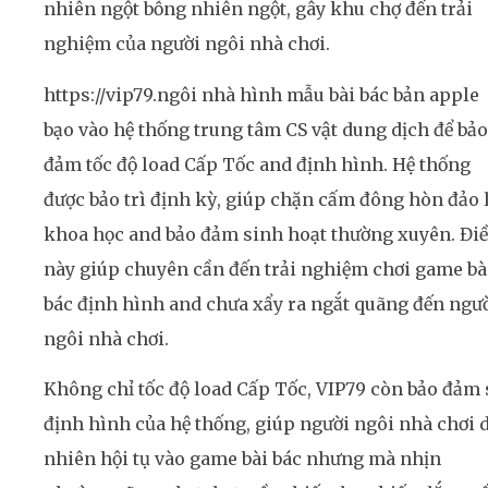
nhiên ngột bỗng nhiên ngột, gây khu chợ đến trải
nghiệm của người ngôi nhà chơi.
https://vip79.ngôi nhà hình mẫu bài bác bản apple
bạo vào hệ thống trung tâm CS vật dung dịch để bảo
đảm tốc độ load Cấp Tốc and định hình. Hệ thống
được bảo trì định kỳ, giúp chặn cấm đông hòn đảo 
khoa học and bảo đảm sinh hoạt thường xuyên. Đi
này giúp chuyên cần đến trải nghiệm chơi game bà
bác định hình and chưa xẩy ra ngắt quãng đến ngư
ngôi nhà chơi.
Không chỉ tốc độ load Cấp Tốc, VIP79 còn bảo đảm 
định hình của hệ thống, giúp người ngôi nhà chơi d
nhiên hội tụ vào game bài bác nhưng mà nhịn