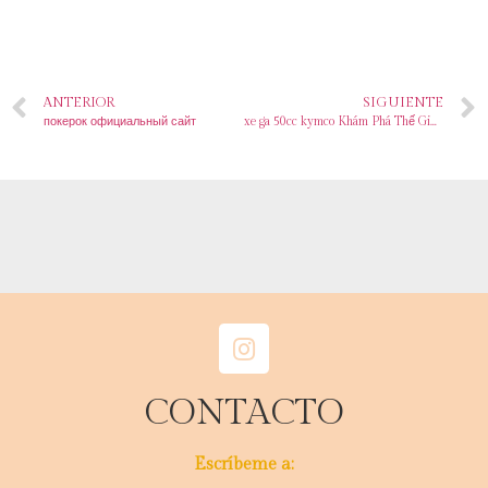
ANTERIOR
SIGUIENTE
покерок официальный сайт
xe ga 50cc kymco Khám Phá Thế Giới Giải Trí Trực Tuyến Hàng Đầu – Cơ Hội Thắng Lớn Chờ Đón Bạn
CONTACTO
Escríbeme a: