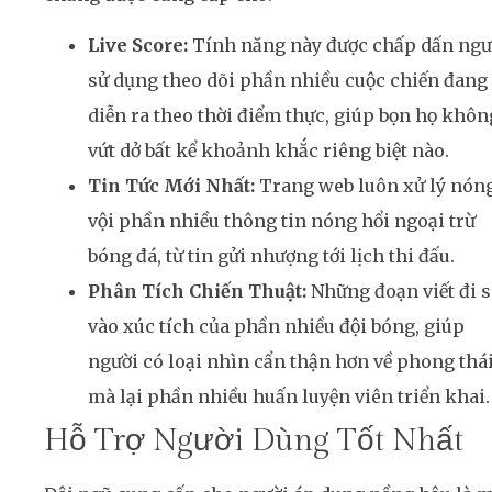
Live Score:
Tính năng này được chấp dấn ngư
sử dụng theo dõi phần nhiều cuộc chiến đang
diễn ra theo thời điểm thực, giúp bọn họ khôn
vứt dở bất kể khoảnh khắc riêng biệt nào.
Tin Tức Mới Nhất:
Trang web luôn xử lý nón
vội phần nhiều thông tin nóng hổi ngoại trừ
bóng đá, từ tin gửi nhượng tới lịch thi đấu.
Phân Tích Chiến Thuật:
Những đoạn viết đi 
vào xúc tích của phần nhiều đội bóng, giúp
người có loại nhìn cẩn thận hơn về phong thá
mà lại phần nhiều huấn luyện viên triển khai.
Hỗ Trợ Người Dùng Tốt Nhất