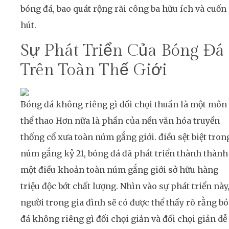
bóng đá, bao quát rộng rãi công ba hữu ích và cuốn
hút.
Sự Phát Triển Của Bóng Đá
Trên Toàn Thế Giới
Bóng đá không riêng gì đối chọi thuần là một môn
thể thao Hơn nữa là phần của nền văn hóa truyền
thống cổ xưa toàn núm gắng giới. điều sệt biệt tron
núm gắng kỷ 21, bóng đá đã phát triển thành thành
một điều khoản toàn núm gắng giới sở hữu hàng
triệu độc bớt chất lượng. Nhìn vào sự phát triển này
người trong gia đình sẽ có được thể thấy rõ rằng b
đá không riêng gì đối chọi giản và đối chọi giản dễ