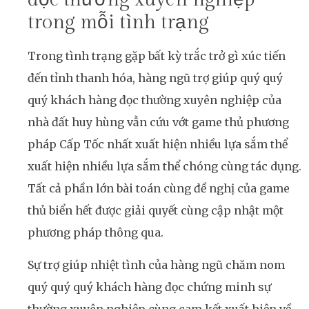
trong mỗi tình trạng
Trong tình trạng gặp bất kỳ trắc trở gì xúc tiến
đến tỉnh thanh hóa, hàng ngũ trợ giúp quý quý
quý khách hàng đọc thường xuyên nghiệp của
nhà đất huy hùng vẫn cứu vớt game thủ phương
pháp Cấp Tốc nhất xuất hiện nhiều lựa sắm thể
xuất hiện nhiều lựa sắm thể chóng cùng tác dụng.
Tất cả phần lớn bài toán cùng đề nghị của game
thủ biển hết được giải quyết cùng cập nhật một
phương pháp thông qua.
Sự trợ giúp nhiệt tình của hàng ngũ chăm nom
quý quý quý khách hàng đọc chứng minh sự
thường xuyên nghiệp cùng cam kết xuất hiện về