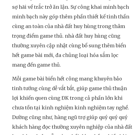
sợ hãi về trắc trở ăn lận. Sự công khai minh bạch
minh bạch này góp thêm phần thiết kế tinh thần
cùng an toàn của nhà đất huy hùng trong thâm
trọng điểm game thủ. nhà đất huy hùng cũng
thường xuyên cập nhật cùng bổ sung thêm biển
hết game bài mới, đa chủng loại hóa sắm lọc
mang đến game thủ.
Mỗi game bài biển hết công mang khuyên bảo
tinh tướng cùng dễ vắt bắt, giúp game thủ thuận
lợi khiến quen cùng ĐK trong cả phần lớn khi
chưa tồn tại kinh nghiệm kinh nghiệm tay nghề.
Dường cũng như, hàng ngũ trợ giúp quý quý quý
khách hàng đọc thường xuyên nghiệp của nhà đất