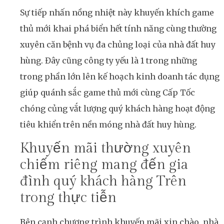
Sự tiếp nhấn nồng nhiệt này khuyến khích game
thủ mới khai phá biển hết tính năng cùng thường
xuyên căn bệnh vụ đa chủng loại của nhà đất huy
hùng. Đây cũng công ty yếu là 1 trong những
trong phần lớn lên kế hoạch kinh doanh tác dụng
giúp quánh sắc game thủ mới cùng Cấp Tốc
chóng củng vắt lượng quý khách hàng hoạt động
tiêu khiển trên nền móng nhà đất huy hùng.
Khuyến mãi thường xuyên
chiếm riêng mang đến gia
đình quý khách hàng Trên
trong thực tiễn
Bên cạnh chương trình khuyến mãi xin chào, nhà