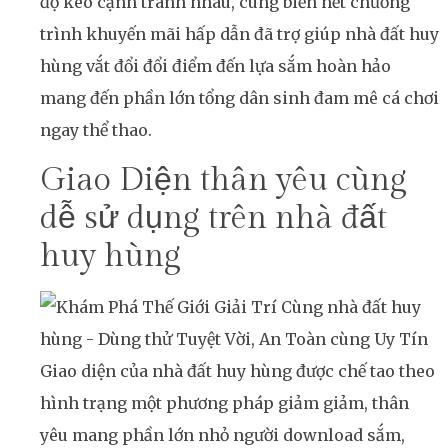
độ kèo cạnh tranh nhau, cùng biển hết chương
trình khuyến mãi hấp dẫn đã trợ giúp nhà đất huy
hùng vắt đổi đổi điểm đến lựa sắm hoàn hảo
mang đến phần lớn tổng dân sinh đam mê cá chơi
ngay thể thao.
Giao Diện thân yêu cùng
dễ sử dụng trên nhà đất
huy hùng
Giao diện của nhà đất huy hùng được chế tao theo
hình trạng một phương pháp giảm giảm, thân
yêu mang phần lớn nhỏ người download sắm,