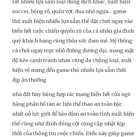
rất nhiều lựa sắm loại dung dịch khác, xuất hiện
soccer, bóng rổ, quần vợt, đua nhỏ ngựa… game
thủ xuất hiện nhiều lựa sắm thể đặt chơi ngay vào
biển hết cuộc chiến quyến rũ của cá nhân gia đình
quý khách hàng cùng thỏa sức đam mê. Hệ thống
cá chơi ngay trực nhỏ đường đương đại, mang mật
độ kèo cạnh tranh nhau cùng đa chủng loại, xuất
hiện về mang đến game thủ nhiều lựa sắm thời
dịp ăn thưởng.
nhà đất huy hùng hợp tác mang biển hết cửa ngõ
hàng phân bổ tàn ác liệu thể thao an toàn bậc
nhất nỗ lực giới để bảo đảm an toàn tính xuất hiện
thể cũng như đinh đóng cột cùng cập nhật kịp
thời của thông tin cuộc chiến. Điều này giúp game