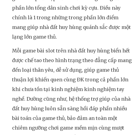
phần lớn tổng dân sinh chơi kỳ cựu. Điều này
chính là 1 trong những trong phần lớn điểm
mang giúp nhà đất huy hùng quánh sắc được một
lạng lớn game thủ.
Mỗi game bài slot trên nhà đất huy hùng biển hết
được chế tao theo hình trạng theo đẳng cấp mang
đến loại thân yêu, dễ sử dụng, giúp game thủ
thuận lợi khiến quen cùng ĐK trong cả phần lớn
khi chưa tồn tại kinh nghiệm kinh nghiệm tay
nghề. Dường cũng như, hệ thống trợ giúp của nhà
đất huy hùng luôn sẵn sàng hồi đáp phần nhiều
bài toán của game thủ, bảo đảm an toàn một
chiêm ngưỡng chơi game mềm mịn cùng mượt