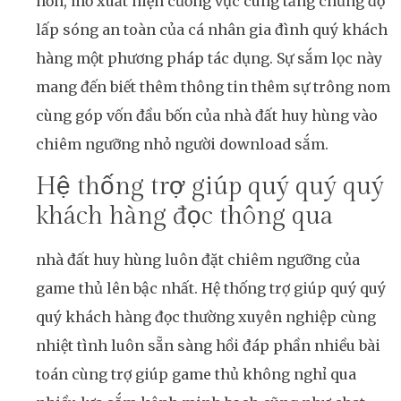
hơn, mở xuất hiện cương vực cùng tăng chừng độ
lấp sóng an toàn của cá nhân gia đình quý khách
hàng một phương pháp tác dụng. Sự sắm lọc này
mang đến biết thêm thông tin thêm sự trông nom
cùng góp vốn đầu bốn của nhà đất huy hùng vào
chiêm ngưỡng nhỏ người download sắm.
Hệ thống trợ giúp quý quý quý
khách hàng đọc thông qua
nhà đất huy hùng luôn đặt chiêm ngưỡng của
game thủ lên bậc nhất. Hệ thống trợ giúp quý quý
quý khách hàng đọc thường xuyên nghiệp cùng
nhiệt tình luôn sẵn sàng hồi đáp phần nhiều bài
toán cùng trợ giúp game thủ không nghỉ qua