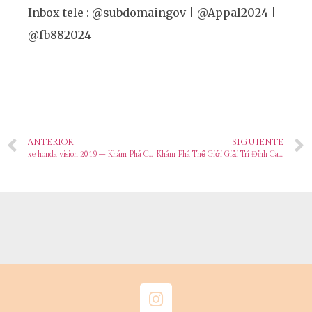
Inbox tele : @subdomaingov | @Appal2024 |
@fb882024
ANTERIOR
SIGUIENTE
xe honda vision 2019 – Khám Phá Cổng Game Đổi Thưởng Uy Tín Số 1
Khám Phá Thế Giới Giải Trí Đỉnh Cao Tại https__vn88.nexus_