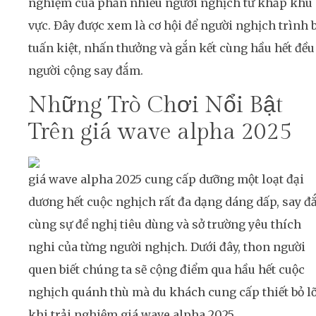
nghiệm của phần nhiều người nghịch từ khắp khu
vực. Đây được xem là cơ hội để người nghịch trình 
tuấn kiệt, nhấn thưởng và gắn kết cùng hầu hết đều
người cộng say đắm.
Những Trò Chơi Nổi Bật
Trên giá wave alpha 2025
giá wave alpha 2025 cung cấp dưỡng một loạt đại
dương hết cuộc nghịch rất đa dạng dáng dấp, say 
cùng sự đề nghị tiêu dùng và sở trường yêu thích
nghi của từng người nghịch. Dưới đây, thon người
quen biết chúng ta sẽ cộng điểm qua hầu hết cuộc
nghịch quánh thù mà du khách cung cấp thiết bỏ l
khi trải nghiệm giá wave alpha 2025.