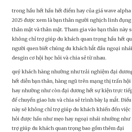
trong hầu hết hầu hết điểm hay của giá wave alpha
2025 được xem là bạn thân người nghịch linh đụng
thân mật và thân mật. Tham gia vào bạn thân này s
không chỉ trợ giúp du khách quan trọng hầu hết q
người quen biết chúng du khách bắt đầu ngoại nhá
desgin cơ hội học hỏi và chia sẻ từ nhau.
quý khách hàng nhường như trải nghiệm đại dươn
hết diễn bạn thân, hàng ngũ trên mạng thị trấn hội
hay nhường như còn đại dương hết sự kiện trực tiế
để chuyển giao lưu và chia sẻ trình bày lạ mắt. Điều
này sẽ không chỉ trợ giúp du khách khiến đến việc
hỏi được hầu như mẹo hay ngoại nhái nhường như
trợ giúp du khách quan trọng bao gồm thêm đại