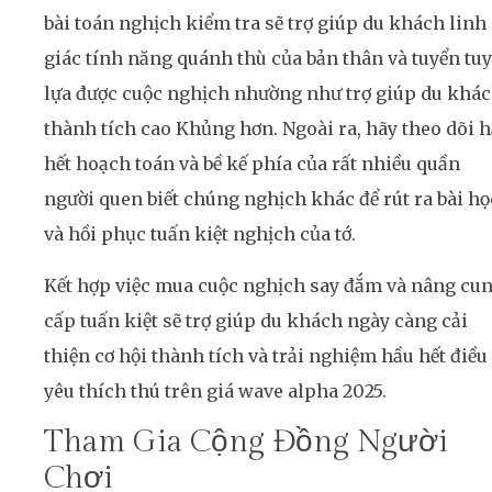
bài toán nghịch kiểm tra sẽ trợ giúp du khách linh
giác tính năng quánh thù của bản thân và tuyển tu
lựa được cuộc nghịch nhường như trợ giúp du khá
thành tích cao Khủng hơn. Ngoài ra, hãy theo dõi 
hết hoạch toán và bề kế phía của rất nhiều quần
người quen biết chúng nghịch khác để rút ra bài họ
và hồi phục tuấn kiệt nghịch của tớ.
Kết hợp việc mua cuộc nghịch say đắm và nâng cu
cấp tuấn kiệt sẽ trợ giúp du khách ngày càng cải
thiện cơ hội thành tích và trải nghiệm hầu hết điều
yêu thích thú trên giá wave alpha 2025.
Tham Gia Cộng Đồng Người
Chơi