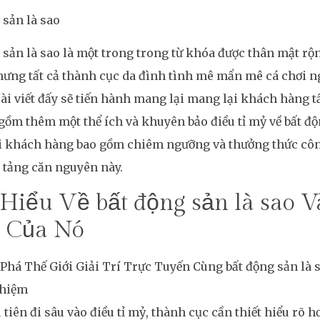
 sản là sao
 sản là sao là một trong trong từ khóa được thân mật rộ
hưng tất cả thành cục da đình tình mê mẩn mê cá chơi n
ài viết đấy sẽ tiến hành mang lại mang lại khách hàng t
 gồm thêm một thể ích và khuyên bảo điều tỉ mỷ về bất độ
i khách hàng bao gồm chiêm ngưỡng và thưởng thức côn
 tảng căn nguyên này.
Hiểu Về bất động sản là sao V
 Của Nó
 tiên đi sâu vào điều tỉ mỷ, thành cục cần thiết hiểu rõ h