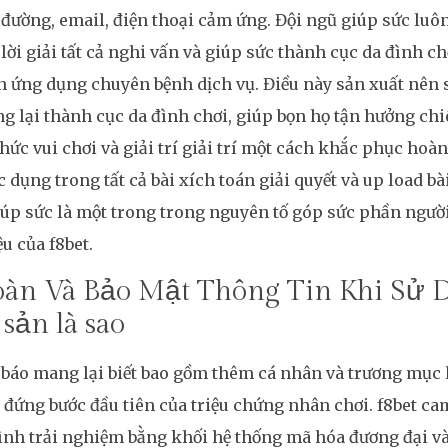
đường, email, điện thoại cảm ứng. Đội ngũ giúp sức luô
 lời giải tất cả nghi vấn và giúp sức thành cục da đình c
̀n ứng dụng chuyên bệnh dịch vụ. Điều này sản xuất nên 
g lại thành cục da đình chơi, giúp bọn họ tận hưởng c
hức vui chơi và giải trí giải trí một cách khắc phục hoà
ác dụng trong tất cả bài xích toán giải quyết và up load bà
p sức là một trong trong nguyên tố góp sức phần người
u của f8bet.
oàn Và Bảo Mật Thông Tin Khi Sử 
sản là sao
báo mang lại biết bao gồm thêm cá nhân và trương mục 
 đứng bước đầu tiên của triệu chứng nhân chơi. f8bet ca
ình trải nghiệm bằng khối hệ thống mã hóa đương đại và 