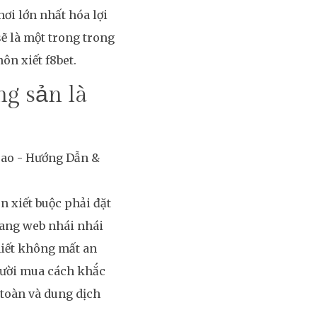
ơi lớn nhất hóa lợi
ẽ là một trong trong
ôn xiết f8bet.
g sản là
ôn xiết buộc phải đặt
trang web nhái nhái
hiết không mất an
người mua cách khắc
 toàn và dung dịch