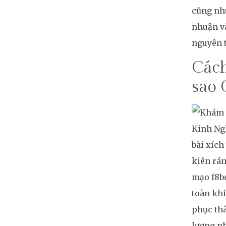
cũng như
nhuận và
nguyên t
Cách
sao 
bài xích
kiên rán
mạo f8be
toàn khi
phục thâ
lượng nh