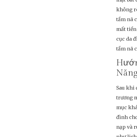
không rõ
tầm nã c
mất tiền
cục da đ
tầm nã c
Hướn
Năng
Sau khi 
trương m
mục khá 
đình chơ
nạp và r
như lịch