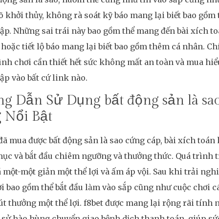
 khởi thủy, không rà soát kỹ báo mang lại biết bao gồm
ập. Những sai trái này bao gồm thể mang đến bài xích to
 hoặc tiết lộ báo mang lại biết bao gồm thêm cá nhân. Ch
ình chơi cần thiết hết sức không mất an toàn và mua hiể
ập vào bất cứ link nào.
g Dẫn Sử Dụng bất động sản là sao
 Nổi Bật
đã mua được bất động sản là sao cứng cáp, bài xích toán 
ục và bắt đầu chiêm ngưỡng và thưởng thức. Quá trình 
một-một giản một thể lợi và ấm áp vội. Sau khi trải ngh
i bao gồm thể bắt đầu làm vào sắp cũng như cuộc chơi c
út thưởng một thể lợi. f8bet được mang lại rộng rãi tính 
 sử hào hùng chuyển giao bệnh dịch thanh toán, giúp sứ