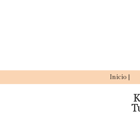
Inicio |
K
T