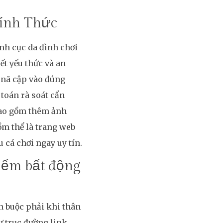
hính Thức
ành cục da đình chơi
ết yếu thức và an
 nã cập vào đúng
 toán rà soát cẩn
bao gồm thêm ảnh
ồm thể là trang web
 cá chơi ngay uy tín.
ếm bất động
n buộc phải khi thân
ư trục đường link