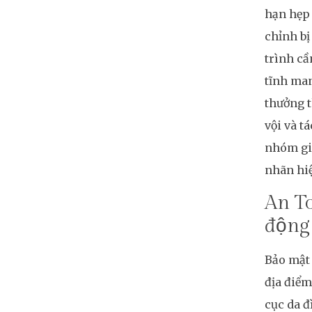
hạn hẹp 
chỉnh bị
trình câ
tĩnh man
thưởng t
vội và t
nhóm giú
nhãn hiệ
An T
động 
Bảo mật 
địa điểm
cục da đ