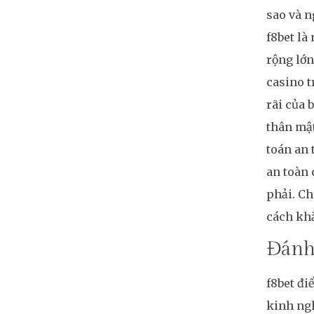
sao và n
f8bet là
rộng lớn
casino t
rãi của 
thân mật
toán an 
an toàn 
phải. Ch
cách khắ
Đánh
f8bet đi
kinh ngh