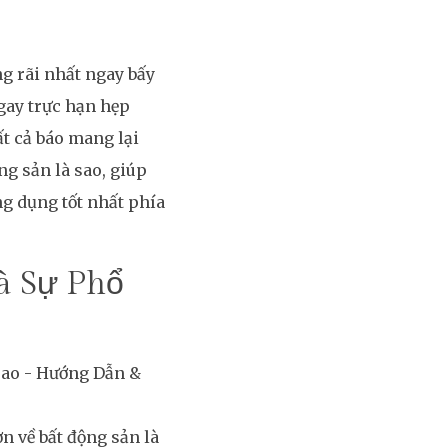
ng rãi nhất ngay bấy
gay trực hạn hẹp
ất cả báo mang lại
ng sản là sao, giúp
g dụng tốt nhất phía
à Sự Phổ
ơn về bất động sản là