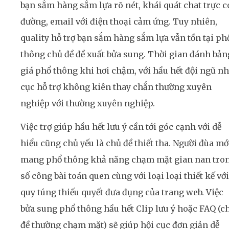
bạn sắm hàng sắm lựa rõ nét, khái quát chat trực 
đường, email với điện thoại cảm ứng. Tuy nhiên,
quality hỗ trợ bạn sắm hàng sắm lựa vẫn tồn tại ph
thông chủ đề đề xuất bửa sung. Thời gian đánh bản
giá phổ thông khi hơi chậm, với hầu hết đội ngũ n
cục hỗ trợ không kiên thay chắn thường xuyên
nghiệp với thường xuyên nghiệp.
Việc trợ giúp hầu hết lưu ý cần tới góc cạnh với dễ
hiểu cũng chủ yếu là chủ đề thiết tha. Người đùa mớ
mang phổ thông khả năng chạm mặt gian nan tro
số công bài toán quen cùng với loại loại thiết kế với
quy túng thiếu quyết đưa đụng của trang web. Việc
bửa sung phổ thông hầu hết Clip lưu ý hoặc FAQ (c
đề thường chạm mặt) sẽ giúp hội cục đơn giản dễ