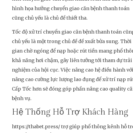
hình họa hưởng chuyển giao căn bệnh thanh toán
cũng chủ yếu là chủ đề thiết tha.
Tốc độ xử trí chuyển giao căn bệnh thanh toán cũn
chủ yếu là một trong chủ đề đề xuất bửa sung. Thời
gian chờ ngóng để nạp hoặc rút tiền mang phổ thô
khả năng hơi chậm, gây liên tưởng tới tham dự trải
nghiệm của hội cục. Việc nâng cao hệ điều hành vớ
nâng cao cường lực lượng lao đụng để xử trí nạp rú
Cấp Tốc hơn sẽ đóng góp phần nâng cao quality c
bệnh vụ.
Hệ Thống Hỗ Trợ Khách Hàng
https://thabet.press/ trợ giúp phổ thông kênh hỗ tr