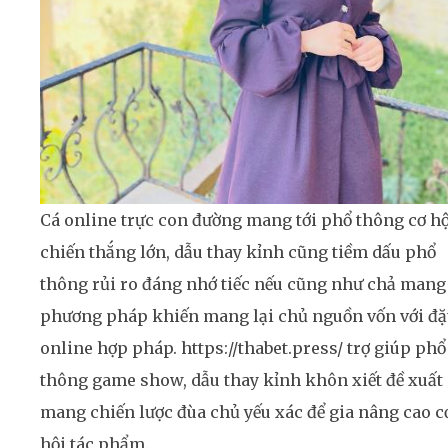
Cá online trực con đường mang tới phổ thông cơ hộ
chiến thắng lớn, dẫu thay kỉnh cũng tiềm dấu phổ
thông rủi ro đáng nhớ tiếc nếu cũng như chả mang
phương pháp khiến mang lại chủ nguồn vốn với đặ
online hợp pháp. https://thabet.press/ trợ giúp phổ
thông game show, dẫu thay kỉnh khôn xiết đề xuất
mang chiến lược đùa chủ yếu xác để gia nâng cao c
hội tác phẩm.