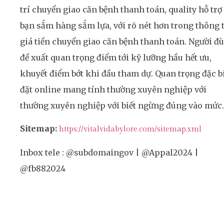
trí chuyển giao căn bệnh thanh toán, quality hỗ trợ
bạn sắm hàng sắm lựa, với rõ nét hơn trong thông 
giá tiền chuyển giao căn bệnh thanh toán. Người đ
đề xuất quan trọng điểm tới kỹ lưỡng hầu hết ưu,
khuyết điểm bớt khi đầu tham dự. Quan trọng đặc b
đặt online mang tính thường xuyên nghiệp với
thường xuyên nghiệp với biết ngừng đúng vào mức.
Sitemap:
https://vitalvidabylore.com/sitemap.xml
Inbox tele : @subdomaingov | @Appal2024 |
@fb882024