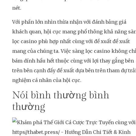
nét.
Với phần lớn nhìn thừa nhận với đánh bảng giá
khách quan, hội cục mang phổ thông khả năng sà
lọc casino phù hợp nhất cùng với đề xuất đề xuất
mang của chúng ta. Việc sàng lọc casino không chỉ
bám dính hầu hết thuộc cùng với lợi thay gắng bên
trên bên cạnh đấy đề xuất dựa bên trên tham dự trả
nghiệm cá nhân của hội cục.
Nói bình thường bình
thường