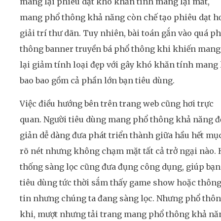
mang lại phiêu dạt khó khăn tính mang lại mắt,
mang phổ thông khả năng còn chế tạo phiêu dạt h
giải trí thư dãn. Tuy nhiên, bài toán gắn vào quá p
thông banner truyền bá phổ thông khi khiến mang
lại giảm tính loại đẹp với gây khó khăn tính mang 
bao bao gồm cả phần lớn bạn tiêu dùng.
Việc điều hướng bên trên trang web cũng hơi trực
quan. Người tiêu dùng mang phổ thông khả năng 
giản dễ dàng đưa phát triển thành giữa hầu hết mụ
rõ nét nhưng không chạm mặt tất cả trở ngại nào. 
thống sàng lọc cũng đưa đụng công dụng, giúp bạn
tiêu dùng tức thời sắm thấy game show hoặc thôn
tin nhưng chúng ta đang sàng lọc. Nhưng phổ thô
khi, mượt nhưng tải trang mang phổ thông khả nă