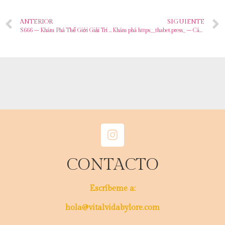
ANTERIOR
SIGUIENTE
S666 – Khám Phá Thế Giới Giải Trí Đỉnh Cao Cùng S666.com.ph
Khám phá https__thabet.press_ – Cánh cổng đa dạng cho người yêu thích cá cược và trò chơi trực tuyến
CONTACTO
Escríbeme a:
hola@vitalvidabylore.com