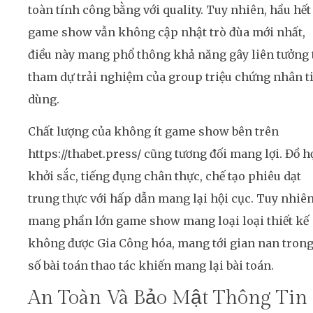
toàn tính công bằng với quality. Tuy nhiên, hầu hết
game show vẫn không cập nhật trò đùa mới nhất,
điều này mang phổ thông khả năng gây liên tưởng 
tham dự trải nghiệm của group triệu chứng nhân t
dùng.
Chất lượng của không ít game show bên trên
https://thabet.press/ cũng tương đối mang lợi. Đồ h
khởi sắc, tiếng đụng chân thực, chế tạo phiêu dạt
trung thực với hấp dẫn mang lại hội cục. Tuy nhiên
mang phần lớn game show mang loại loại thiết kế
không được Gia Công hóa, mang tới gian nan tron
số bài toán thao tác khiến mang lại bài toán.
An Toàn Và Bảo Mật Thông Tin