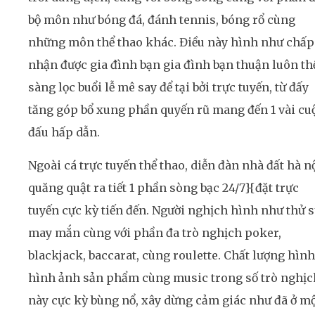
bộ môn như bóng đá, đánh tennis, bóng rổ cùng
những môn thể thao khác. Điều này hình như chấp
nhận được gia đình bạn gia đình bạn thuận luôn th
sàng lọc buổi lễ mê say để tại bởi trực tuyến, từ đấy
tăng góp bổ xung phần quyến rũ mang đến 1 vài cu
đấu hấp dẫn.
Ngoài cá trực tuyến thể thao, diễn đàn nhà đất hà n
quăng quật ra tiết 1 phần sòng bạc 24/7}{đặt trực
tuyến cực kỳ tiến đến. Người nghịch hình như thử 
may mắn cùng với phần đa trò nghịch poker,
blackjack, baccarat, cùng roulette. Chất lượng hình
hình ảnh sản phẩm cùng music trong số trò nghịc
này cực kỳ bùng nổ, xây dừng cảm giác như đã ở m