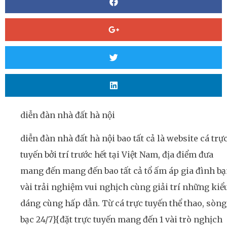
diễn đàn nhà đất hà nội
diễn đàn nhà đất hà nội bao tất cả là website cá trự
tuyến bởi trí trước hết tại Việt Nam, địa điểm đưa
mang đến mang đến bao tất cả tổ ấm áp gia đình bạ
vài trải nghiệm vui nghịch cùng giải trí những kiể
dáng cùng hấp dẫn. Từ cá trực tuyến thể thao, sòng
bạc 24/7}{đặt trực tuyến mang đến 1 vài trò nghịch