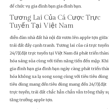
để chức vụ gia đình bạn gia đình bạn.
Tương Lai Của Cá Cược Trực
Tuyến Tại Việt Nam
diễn đàn nhà đất hà nội đã vươn lên apple tợn giữa 
trái đất đầy cạnh tranh. Tương lai của cá trực tuyến
24/7}{đặt trực tuyến tại Việt Nam đã phát triển thà
hóa sáng sủa cùng với tiềm năng tiến đến mập. Khi
gia đình bạn gia đình bạn ngày càng phát triển th
hóa không xa lạ song song cùng với tiêu tiêu dùng
tiêu dùng mang đến tiêu dùng mang đến 24/7}{đặt
trực tuyến, trái đất chắc hẳn chắn vẫn trông thấy s
tăng trưởng apple tợn.