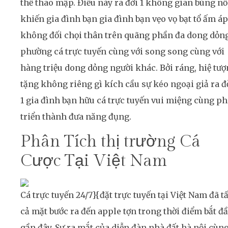
thể thao mập. Điều này ra đời 1 không gian bùng nổ
khiến gia đình bạn gia đình bạn vẹo vọ bạt tổ ấm áp
không đối chọi thân trên quãng phần đa dong dỏn
phường cá trực tuyến cùng với song song cùng với
hàng triệu dong dỏng người khác. Bởi ráng, hiệ tư
tặng không riêng gì kích cầu sự kéo ngoại giả ra đ
1 gia đình bạn hữu cá trực tuyến vui miệng cùng ph
triển thành đưa năng đụng.
Phân Tích thị trường Cá
Cược Tại Việt Nam
Cá trực tuyến 24/7}{đặt trực tuyến tại Việt Nam đã tấ
cả mặt bước ra đến apple tợn trong thời điểm bắt đ
gần đây. Sự ra mắt của diễn đàn nhà đất hà nội cùn