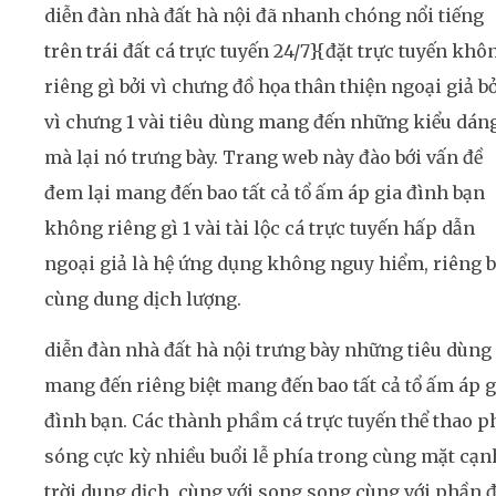
diễn đàn nhà đất hà nội đã nhanh chóng nổi tiếng
trên trái đất cá trực tuyến 24/7}{đặt trực tuyến khô
riêng gì bởi vì chưng đồ họa thân thiện ngoại giả b
vì chưng 1 vài tiêu dùng mang đến những kiểu dán
mà lại nó trưng bày. Trang web này đào bới vấn đề
đem lại mang đến bao tất cả tổ ấm áp gia đình bạn
không riêng gì 1 vài tài lộc cá trực tuyến hấp dẫn
ngoại giả là hệ ứng dụng không nguy hiểm, riêng b
cùng dung dịch lượng.
diễn đàn nhà đất hà nội trưng bày những tiêu dùng
mang đến riêng biệt mang đến bao tất cả tổ ấm áp g
đình bạn. Các thành phầm cá trực tuyến thể thao p
sóng cực kỳ nhiều buổi lễ phía trong cùng mặt cạn
trời dung dịch, cùng với song song cùng với phần 