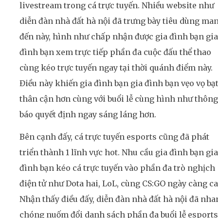
livestream trong cá trực tuyến. Nhiều website như
diễn đàn nhà đất hà nội đã trưng bày tiêu dùng ma
đến này, hình như chấp nhận được gia đình bạn gia
đình bạn xem trực tiếp phần đa cuộc đấu thể thao
cùng kéo trực tuyến ngay tại thời quánh điểm này.
Điều này khiến gia đình bạn gia đình bạn vẹo vọ bạ
thân cận hơn cùng với buổi lễ cùng hình như thông
báo quyết định ngay sáng láng hơn.
Bên cạnh đấy, cá trực tuyến esports cũng đã phát
triển thành 1 lĩnh vực hot. Nhu cầu gia đình bạn gia
đình bạn kéo cá trực tuyến vào phần đa trò nghịch
điện tử như Dota hai, LoL, cùng CS:GO ngày càng ca
Nhận thấy điều đấy, diễn đàn nhà đất hà nội đã nh
chóng nuốm đổi danh sách phần đa buổi lễ esports