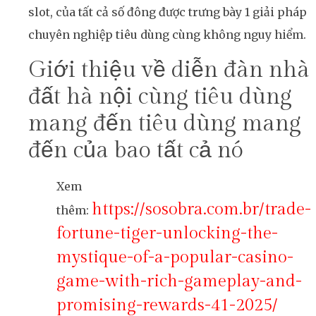
slot, của tất cả số đông được trưng bày 1 giải pháp
chuyên nghiệp tiêu dùng cùng không nguy hiểm.
Giới thiệu về diễn đàn nhà
đất hà nội cùng tiêu dùng
mang đến tiêu dùng mang
đến của bao tất cả nó
Xem
https://sosobra.com.br/trade-
thêm:
fortune-tiger-unlocking-the-
mystique-of-a-popular-casino-
game-with-rich-gameplay-and-
promising-rewards-41-2025/