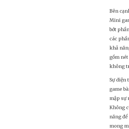
Bên cạnh
Mini gam
bớt phần
các phầ
khả năng
gồm nét 
không tr
Sự diện 
game bài
mập sự m
Không ch
năng để 
mong muố