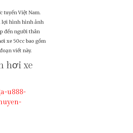
c tuyến Việt Nam.
 lợi hình hình ảnh
úp đến người thân
hơi xe 50cc bao gồm
đoạn viết này.
n hơi xe
ga-u888-
huyen-