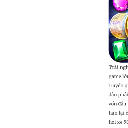
Trải ngh
game lớn
truyền q
đảo phải
vốn đầu 
hạn lại 
hơi xe 5