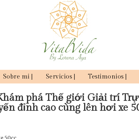
Sobre mi |
Servicios |
Testimonios |
Khám phá Thế giới Giải trí Trự
yến đỉnh cao cùng lên hơi xe 5
xe 50cc