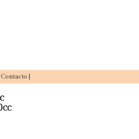
Contacto |
c
0cc