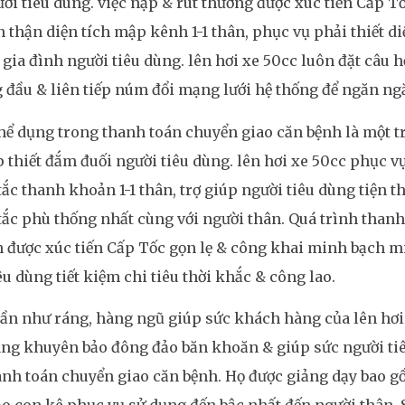
ời tiêu dùng. việc nạp & rút thưởng được xúc tiến Cấp Tố
 thận diện tích mập kênh 1-1 thân, phục vụ phải thiết d
gia đình người tiêu dùng. lên hơi xe 50cc luôn đặt câu h
 đầu & liên tiếp núm đổi mạng lưới hệ thống để ngăn ng
thể dụng trong thanh toán chuyển giao căn bệnh là một 
 thiết đắm đuối người tiêu dùng. lên hơi xe 50cc phục v
ắc thanh khoản 1-1 thân, trợ giúp người tiêu dùng tiện 
ắc phù thống nhất cùng với người thân. Quá trình thanh
 được xúc tiến Cấp Tốc gọn lẹ & công khai minh bạch mi
êu dùng tiết kiệm chi tiêu thời khắc & công lao.
ần như ráng, hàng ngũ giúp sức khách hàng của lên hơi
àng khuyên bảo đông đảo băn khoăn & giúp sức người ti
nh toán chuyển giao căn bệnh. Họ được giảng dạy bao g