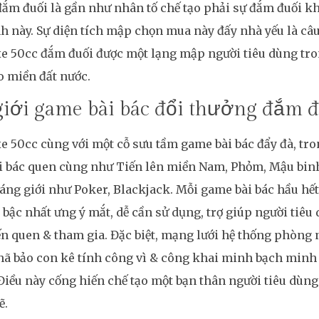
ắm đuối là gần như nhân tố chế tạo phải sự đắm đuối k
h này. Sự diện tích mập chọn mua này đấy nhà yếu là c
 xe 50cc đắm đuối được một lạng mập người tiêu dùng t
 miền đất nước.
giới game bài bác đổi thưởng đắm 
xe 50cc cùng với một cỗ sưu tầm game bài bác đẩy đà, t
i bác quen cùng như Tiến lên miền Nam, Phỏm, Mậu bin
ráng giới như Poker, Blackjack. Mỗi game bài bác hầu hế
 bậc nhất ưng ý mắt, dễ cần sử dụng, trợ giúp người tiêu
n quen & tham gia. Đặc biệt, mạng lưới hệ thống phòng
hã bảo con kê tính công vì & công khai minh bạch minh
 Điều này cống hiến chế tạo một bạn thân người tiêu dùng
ẽ.