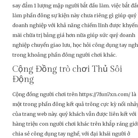
say đắm 1 lượng mập người bắt đầu làm. việc bắt đầ
làm phần đông sự kiện này chưa riêng gì giúp quý
doanh nghiệp với khả năng chiếm lĩnh được khyến
mãi chữa trị bảng giá hơn nữa giúp sức quý doanh
nghiệp chuyển giao lưu, học hỏi công dụng tay ngh
trong khoảng phần đông người chơi khác.
Cộng Đồng trò chơi Thủ Sôi
Động
Cộng đồng người chơi trên https://7fun7xn.com/ là
một trong phần đông kết quả trông cực kỳ nổi nhả
của trang web này. quý khách vẫn được liên kết với
hàng triệu con người chơi khác trên khắp ráng giới
chia sẻ công dụng tay nghề, với đại khái người ở