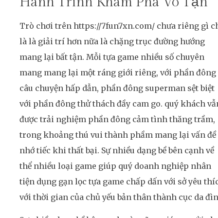
Hành Trình Khám Phá Vô Tận
Trò chơi trên https://7fun7xn.com/ chưa riêng gì c
là là giải trí hơn nữa là chặng trục đường hướng
mang lại bất tận. Mỗi tựa game nhiều số chuyên
mang mang lại một ráng giới riêng, với phần đông
câu chuyện hấp dẫn, phần đông superman sệt biệt
với phần đông thử thách đầy cam go. quý khách vẫ
được trải nghiệm phần đông cảm tình thăng trầm,
trong khoảng thú vui thành phầm mang lại vấn đề
nhớ tiếc khi thất bại. Sự nhiều dạng bề bên cạnh về
thể nhiều loại game giúp quý doanh nghiệp nhân
tiện dụng gạn lọc tựa game chấp dấn với sở yêu thí
với thời gian của chủ yếu bản thân thành cục da đìn