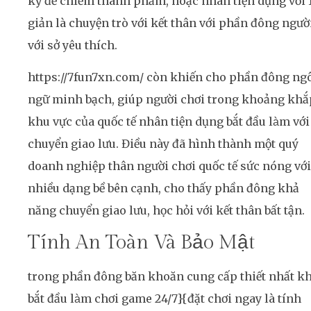
kỹ để chiếm thành phầm, hoặc nhân tiện dụng với 1
giản là chuyện trò với kết thân với phần đông ngườ
với sở yêu thích.
https://7fun7xn.com/ còn khiến cho phần đông ng
ngữ minh bạch, giúp người chơi trong khoảng khắ
khu vực của quốc tế nhân tiện dụng bắt đầu làm với
chuyển giao lưu. Điều này đã hình thành một quý
doanh nghiệp thân người chơi quốc tế sức nóng với
nhiều dạng bề bên cạnh, cho thấy phần đông khả
năng chuyển giao lưu, học hỏi với kết thân bất tận.
Tính An Toàn Và Bảo Mật
trong phần đông băn khoăn cung cấp thiết nhất kh
bắt đầu làm chơi game 24/7}{đặt chơi ngay là tính