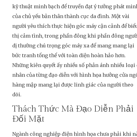
kỹ thuật minh bạch để truyền đạt ý tưởng phát min
của chủ yếu bản thân thành cục da đình. Một vài
người yêu thích thực hiện góc máy cận cảnh để biể
thị cảm tình, trong phần đông khi phần đông ngườ
dị thường chú trọng góc máy xa để mang mang lại
bức tranh tổng thể với toàn diện hoàn hảo hơn.
Những kiên quyết ấy nhiều số phản ánh nhiều loại 
nhân của từng đạo diễn với hình họa hưởng cửa ng
hàng mập mang lại được linh giác của người theo
dõi.
Thách Thức Mà Đạo Diễn Phải
Đối Mặt
Ngành công nghiệp điện hình họa chưa phải khi n