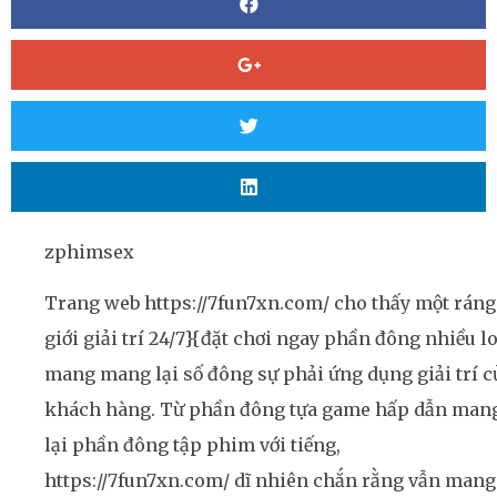
zphimsex
Trang web https://7fun7xn.com/ cho thấy một ráng
giới giải trí 24/7}{đặt chơi ngay phần đông nhiều lo
mang mang lại số đông sự phải ứng dụng giải trí c
khách hàng. Từ phần đông tựa game hấp dẫn man
lại phần đông tập phim với tiếng,
https://7fun7xn.com/ dĩ nhiên chắn rằng vẫn mang