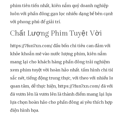
phim tiên tiến nhất, kiên nắm quý doanh nghiệp
luôn với phần đông gạn lọc nhiều dạng bề bên cạn
với phong phú để giải trí.
Chất Lượng Phim Tuyệt Vời
https://7fun7xn.com/ đầu bốn chi tiêu can đảm với
khỏe khoắn mẽ vào nước lượng phim, kiên nắm
mang lại cho khách hàng phần đông trải nghiệm
xem phim tuyệt vời hoàn hảo nhất. tấm hình chi tiế
sắc nét, tiếng động trung thực, với theo với nhiều l
quan tâm, dễ thực hiện, https://7fun7xn.com/ đã với
đã vươn lên là vươn lên là thành điểm mang lại lựa
lựa chọn hoàn hảo cho phần đông ai yêu thích hợp
điện hình họa.