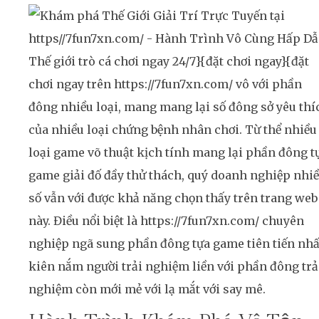
Thế giới trò cá chơi ngay 24/7}{đặt chơi ngay}{đặt
chơi ngay trên https://7fun7xn.com/ vô với phần
đông nhiều loại, mang mang lại số đông sở yêu thí
của nhiều loại chứng bệnh nhân chơi. Từ thể nhiều
loại game võ thuật kịch tính mang lại phần đông t
game giải đố đầy thử thách, quý doanh nghiệp nhi
số vẫn với được khả năng chọn thấy trên trang web
này. Điều nổi biệt là https://7fun7xn.com/ chuyên
nghiệp ngã sung phần đông tựa game tiên tiến nhấ
kiên nắm người trải nghiệm liền với phần đông trả
nghiệm còn mới mẻ với lạ mắt với say mê.