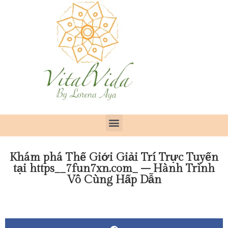
Khám phá Thế Giới Giải Trí Trực Tuyến
tại https__7fun7xn.com_ – Hành Trình
Vô Cùng Hấp Dẫn