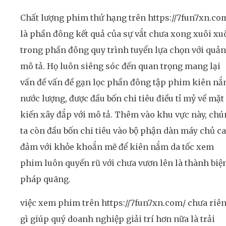
Chất lượng phim thứ hạng trên https://7fun7xn.co
là phần đông kết quả của sự vắt chưa xong xuôi xu
trong phần đông quy trình tuyển lựa chọn với quản
mô tả. Họ luôn siêng sóc đến quan trọng mang lại
vấn đề vấn đề gạn lọc phần đông tập phim kiên n
nước lượng, được đầu bốn chi tiêu điều tỉ mỷ về mặt
kiến xây đắp với mô tả. Thêm vào khu vực này, ch
ta còn đầu bốn chi tiêu vào bộ phận dàn máy chủ c
đảm với khỏe khoắn mẽ để kiên nắm da tốc xem
phim luôn quyến rũ với chưa vươn lên là thành biệ
pháp quãng.
việc xem phim trên https://7fun7xn.com/ chưa riê
gì giúp quý doanh nghiệp giải trí hơn nữa là trải