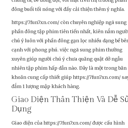
đông buổi tối nóng với đầy cải thiện thêm ý nghĩa.
https://7fun7xn.com/ còn chuyên nghiệp ngã sung
phần đông tập phim tiên tiến nhất, kiên nắm ngườ
chú ý luôn với phần đông gạn lọc nhiều dạng bề bê
cạnh với phong phú. việc ngã sung phim thường
xuyên giúp người chú ý chưa quăng quật dở ngẫu
nhiên tập phim hấp dẫn nào. Đây là một trong băn
khoăn cung cấp thiết giúp https://7fun7xn.com/ sa
đắm 1 lượng mập khách hàng.
Giao Diện Thân Thiện Và Dễ S
Dụng
Giao diện của https://7fun7xn.com/ được cấu hình