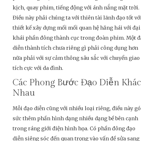
kịch, quay phim, tiếng động với ánh nắng mặt trời.
Điều này phải chúng ta với thiên tài lãnh đạo tốt vớ
thiết kế xây dựng mối mối quan hệ hăng hái với đại
khái phần đông thành cục trong đoàn phim. Một đ
diễn thành tích chưa riêng gì phải công dụng hơn
nữa phải với sự cảm thông sâu sắc với chuyển giao
tích cực với da đình.
Các Phong Bước Đạo Diễn Khác
Nhau
Mỗi đạo diễn cũng với nhiều loại riêng, điều này g
sức thêm phần hình dạng nhiều dạng bề bên cạnh
trong ráng giới điện hình họa. Có phần đông đạo
diễn siêng sóc đến quan trọng vào vấn đề sửa sang