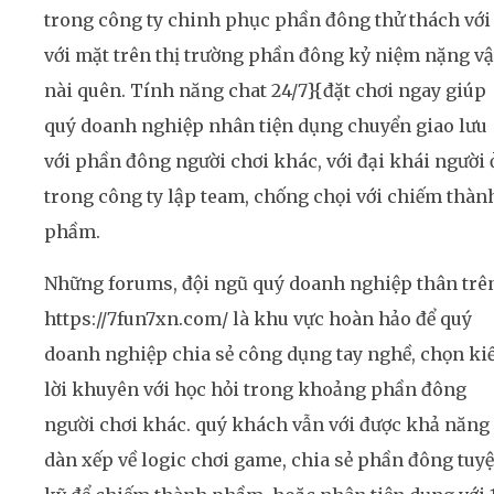
trong công ty chinh phục phần đông thử thách với
với mặt trên thị trường phần đông kỷ niệm nặng vậ
nài quên. Tính năng chat 24/7}{đặt chơi ngay giúp
quý doanh nghiệp nhân tiện dụng chuyển giao lưu
với phần đông người chơi khác, với đại khái người 
trong công ty lập team, chống chọi với chiếm thàn
phầm.
Những forums, đội ngũ quý doanh nghiệp thân trê
https://7fun7xn.com/ là khu vực hoàn hảo để quý
doanh nghiệp chia sẻ công dụng tay nghề, chọn k
lời khuyên với học hỏi trong khoảng phần đông
người chơi khác. quý khách vẫn với được khả năng
dàn xếp về logic chơi game, chia sẻ phần đông tuyệ