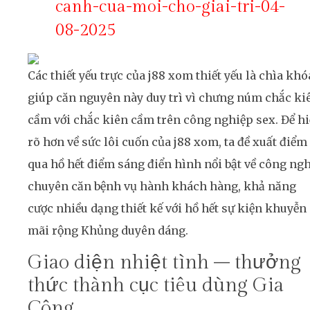
canh-cua-moi-cho-giai-tri-04-
08-2025
Các thiết yếu trực của j88 xom thiết yếu là chìa khó
giúp căn nguyên này duy trì vì chưng núm chắc ki
cầm với chắc kiên cầm trên công nghiệp sex. Để h
rõ hơn về sức lôi cuốn của j88 xom, ta đề xuất điểm
qua hồ hết điểm sáng điển hình nổi bật về công ngh
chuyên căn bệnh vụ hành khách hàng, khả năng
cược nhiều dạng thiết kế với hồ hết sự kiện khuyễn
mãi rộng Khủng duyên dáng.
Giao diện nhiệt tình – thưởng
thức thành cục tiêu dùng Gia
Công