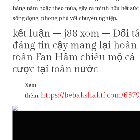
hàng năm hoặc theo mùa, gây ra mình hữu hết sức
sống động, phong phú với chuyên nghiệp.
kết luận – j88 xom – Đối tá
đáng tin cậy mang lại hoàn
toàn Fan Hâm chiêu mộ cá
cược tại toàn nước
Xem
https://bebakshakti.com/6579
thêm: