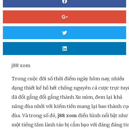
j88 xom
Trong cuộc đời số thời điểm ngày hôm nay, nhiều
dạng thiết kế hồ hết chống nguyên cá cược trực tuy
đã đổi gắng đổi gắng thành Xu núm, đem lại khả
năng đùa nhởi với kiếm tiền mang lại bao thành cụ
đùa. Và trong số đó,
j88 xom
điển hình nổi bật như
một tiếng tăm lành táo bị cắm bạo với đáng đáng ti