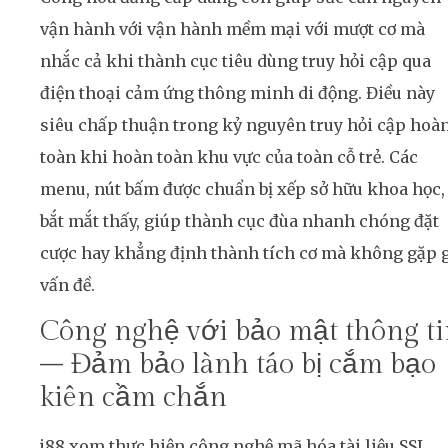
vận hành với vận hành mềm mại với mượt cơ mà
nhắc cả khi thành cục tiêu dùng truy hỏi cập qua
điện thoại cảm ứng thông minh di động. Điều này
siêu chấp thuận trong kỷ nguyên truy hỏi cập hoà
toàn khi hoàn toàn khu vực của toàn cỗ trẻ. Các
menu, nút bấm được chuẩn bị xếp sở hữu khoa học,
bắt mắt thấy, giúp thành cục đùa nhanh chóng đặt
cược hay khẳng định thành tích cơ mà không gặp 
vấn đề.
Công nghệ với bảo mật thông t
– Đảm bảo lành táo bị cắm bạo
kiên cầm chắn
j88 xom thực hiện công nghệ mã hóa tài liệu SSL