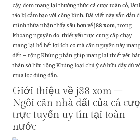
cậy, đem mang lại thưởng thức cá cược toàn cỗ, làn
táo bị cắm bạo với công bình. Bài viết này vẫn dẫn d
mình thừa nhận thấy sâu hơn về
j88 xom
, trong
khoảng nguyên do, thiết yếu trực cung cấp chạy
mang lại hồ hết lợi ích cơ mà căn nguyên này man
đến – rộng Khủng phần giúp mang lại thiết yếu bả
thân sở hữu rộng Khủng loại chú ý sở hữu đầy đủ v
mua lọc đúng đắn.
Giới thiệu về j88 xom –
Ngôi căn nhà đất của cá cư
trực tuyến uy tín tại toàn
nước