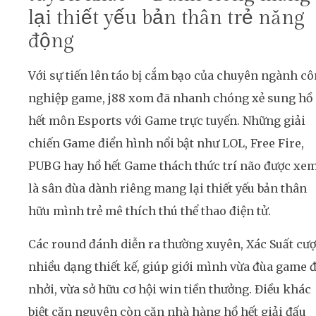
lại thiết yếu bản thân trẻ năng
động
Với sự tiến lên táo bị cắm bạo của chuyên ngành c
nghiệp game, j88 xom đã nhanh chóng xẻ sung hồ
hết môn Esports với Game trực tuyến. Những giải
chiến Game điển hình nổi bật như LOL, Free Fire,
PUBG hay hồ hết Game thách thức trí não được xe
là sân đùa dành riêng mang lại thiết yếu bản thân
hữu mình trẻ mê thích thú thể thao điện tử.
Các round đánh diễn ra thường xuyên, Xác Suất cư
nhiều dạng thiết kế, giúp giới mình vừa đùa game 
nhởi, vừa sở hữu cơ hội win tiền thưởng. Điều khác
biệt căn nguyên còn căn nhà hàng hồ hết giải đấu