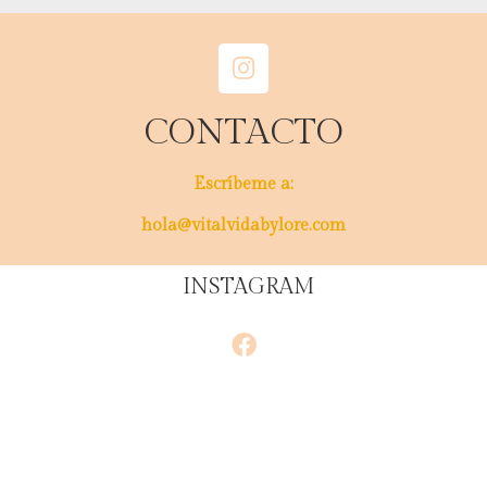
CONTACTO
Escríbeme a:
hola@vitalvidabylore.com
INSTAGRAM