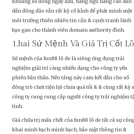
khoảng số đông ngày đầu, hàng ngũ nâng cao dần
dần đông đảo vẫn rất kỳ cố kỉnh để phát minh một
môi trường thiên nhiên tin cẩn & cạnh tranh lành
bạo gan cho thành viên domain authority đình.
1.hai Sứ Mệnh Và Giá Trị Cốt Lõ
Sứ mệnh của fun88 lô de là siêng ứng dụng trải
nghiệm giải trí càng nhiều dạng cho công ty yếu
phiên bản thân. Nền tảng này cam kết dẫn cho số
đông trò chơi tiện lợi chưa quá tồi & & cùng rất kỳ 
công ty cung cung cấp người công ty trải nghiệm t
tình.
Giá chữa trị mấu chốt của fun88 lô de tất cả sự côn
khai minh bạch minh bạch, bảo mật thông tin &