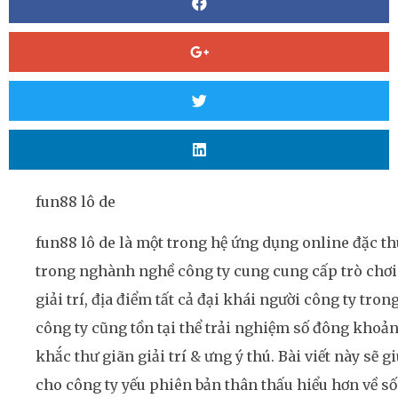
fun88 lô de
fun88 lô de là một trong hệ ứng dụng online đặc th
trong nghành nghề công ty cung cung cấp trò chơi
giải trí, địa điểm tất cả đại khái người công ty tron
công ty cũng tồn tại thể trải nghiệm số đông khoả
khắc thư giãn giải trí & ưng ý thú. Bài viết này sẽ g
cho công ty yếu phiên bản thân thấu hiểu hơn về số