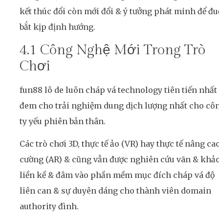
kết thúc đổi còn mới đổi & ý tưởng phát minh để đu
bắt kịp định hướng.
4.1 Công Nghệ Mới Trong Trò
Chơi
fun88 lô de luôn cháp vá technology tiên tiến nhất
đem cho trải nghiệm dung dịch lượng nhất cho cô
ty yếu phiên bản thân.
Các trò chơi 3D, thực tế ảo (VR) hay thực tế nâng ca
cường (AR) & cũng vẫn được nghiên cứu vãn & khả
liền kề & đâm vào phần mềm mục đích cháp vá độ
liên can & sự duyên dáng cho thành viên domain
authority đình.