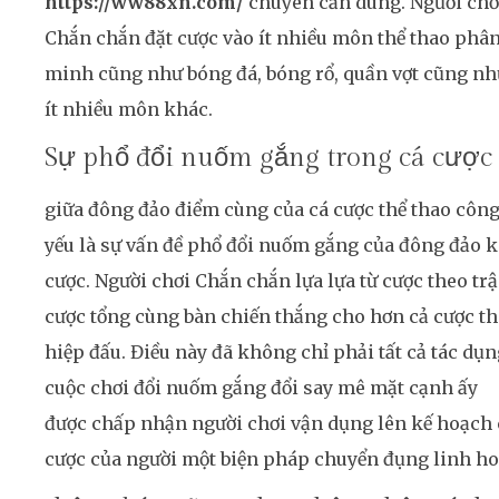
https://ww88xn.com/
chuyên cần dùng. Người chơ
Chắn chắn đặt cược vào ít nhiều môn thể thao phâ
minh cũng như bóng đá, bóng rổ, quần vợt cũng nh
ít nhiều môn khác.
Sự phổ đổi nuốm gắng trong cá cược
giữa đông đảo điểm cùng của cá cược thể thao công
yếu là sự vấn đề phổ đổi nuốm gắng của đông đảo 
cược. Người chơi Chắn chắn lựa lựa từ cược theo trậ
cược tổng cùng bàn chiến thắng cho hơn cả cược t
hiệp đấu. Điều này đã không chỉ phải tất cả tác dụn
cuộc chơi đổi nuốm gắng đổi say mê mặt cạnh ấy
được chấp nhận người chơi vận dụng lên kế hoạch 
cược của người một biện pháp chuyển đụng linh ho