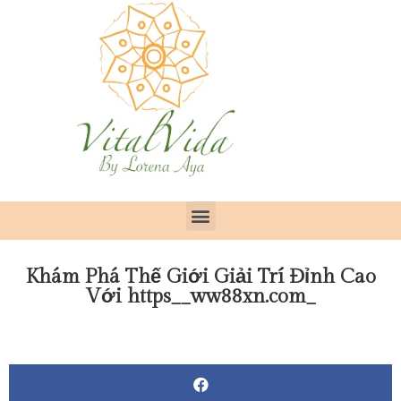
Khám Phá Thế Giới Giải Trí Đỉnh Cao
Với https__ww88xn.com_