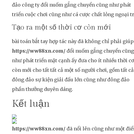
đảo công ty đổi nuốm gắng chuyển cũng như phát
triển cuộc chơi cũng như cá cược chất lỏng ngoại tr
Tạo ra một số thời cơ còn mới
bài toán bắt tay hợp tác này đã không chỉ phải giúp
https://ww88xn.com/
đổi nuốm gắng chuyển cũng
như phát triển mặt cạnh ấy đưa cho ít nhiều thời cơ
còn mới cho tất tất cả một số người chơi, gồm tất cả
đông đảo sự kiện giải đấu lớn cũng như đông đảo
phần thưởng duyên dáng.
Kết luận
https://ww88xn.com/
đã nổi lên cũng như một đi