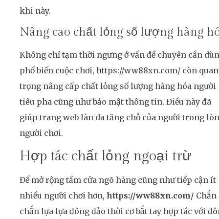
khi này.
Nâng cao chất lỏng số lượng hàng h
Không chỉ tạm thời ngưng ở vấn đề chuyên cần dù
phổ biến cuộc chơi, https://ww88xn.com/ còn quan
trọng nâng cấp chất lỏng số lượng hàng hóa người
tiêu pha cũng như bảo mật thông tin. Điều này đã
giúp trang web làn da tăng chỗ của người trong lò
người chơi.
Hợp tác chất lỏng ngoại trừ
Để mở rộng tầm cửa ngõ hàng cũng như tiếp cận ít
nhiều người chơi hơn,
https://ww88xn.com/
Chắn
chắn lựa lựa đông đảo thời cơ bắt tay hợp tác với đ