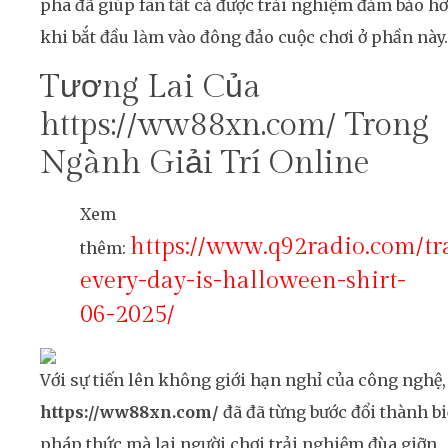
pha đã giúp fan tất cả được trải nghiệm đảm bảo h
khi bắt đầu làm vào đông đảo cuộc chơi ở phần này.
Tương Lai Của
https://ww88xn.com/ Trong
Ngành Giải Trí Online
Xem
https://www.q92radio.com/tr
thêm:
every-day-is-halloween-shirt-
06-2025/
Với sự tiến lên không giới hạn nghỉ của công nghệ,
https://ww88xn.com/
đã đã từng bước đổi thành b
pháp thức mà lại người chơi trải nghiệm đùa giỡn