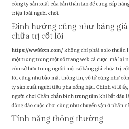
công ty sản xuất của bản thân fan để cung cấp hàn
triệu loài người chơi.
Định hướng cũng như bảng giá
chữa trị cốt lõi
https://ww88xn.com/
không chỉ phải solo thuần l
một trong trong một số trang web cá cược, mà lại n
còn sở hữu trong người một số bảng giá chữa trị cố
lõi cũng như bảo mật thông tin, vô tứ cũng như cô
ty sản xuất người tiêu pha nồng hậu. Chính vì lẽ ấy,
người chơi Chắn chắn bình trung tâm khi bắt đầu l
đông đảo cuộc chơi cũng như chuyển vận ở phần nà
Tính năng thông thường