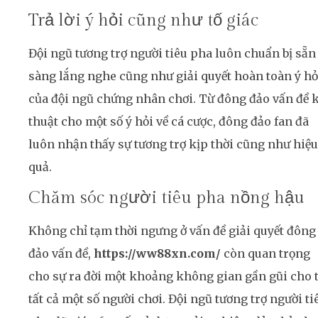
Trả lời ý hỏi cũng như tố giác
Đội ngũ tương trợ người tiêu pha luôn chuẩn bị sẵn
sàng lắng nghe cũng như giải quyết hoàn toàn ý hỏ
của đội ngũ chứng nhân chơi. Từ đông đảo vấn đề 
thuật cho một số ý hỏi về cá cược, đông đảo fan đã
luôn nhận thấy sự tương trợ kịp thời cũng như hiệu
quả.
Chăm sóc người tiêu pha nồng hậu
Không chỉ tạm thời ngưng ở vấn đề giải quyết đông
đảo vấn đề,
https://ww88xn.com/
còn quan trọng
cho sự ra đời một khoảng không gian gần gũi cho t
tất cả một số người chơi. Đội ngũ tương trợ người ti