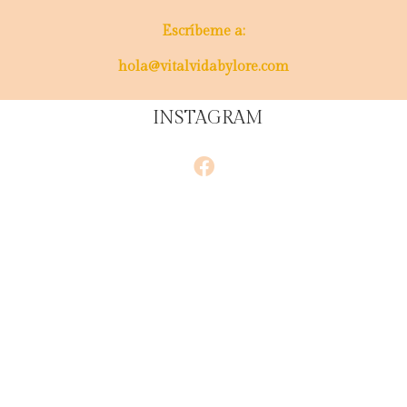
Escríbeme a:
hola@vitalvidabylore.com
INSTAGRAM