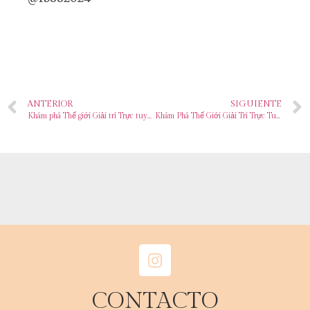
ANTERIOR
SIGUIENTE
Khám phá Thế giới Giải trí Trực tuyến với shbet88 app
Khám Phá Thế Giới Giải Trí Trực Tuyến Tại giải mã các giấc mơ – Nơi Mọi Giấc Mơ Thành Hiện Thực
CONTACTO