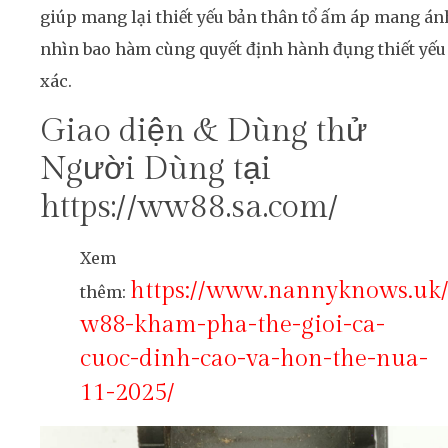
giúp mang lại thiết yếu bản thân tổ ấm áp mang án
nhìn bao hàm cùng quyết định hành đụng thiết yếu
xác.
Giao diện & Dùng thử
Người Dùng tại
https://ww88.sa.com/
Xem
https://www.nannyknows.uk/
thêm:
w88-kham-pha-the-gioi-ca-
cuoc-dinh-cao-va-hon-the-nua-
11-2025/