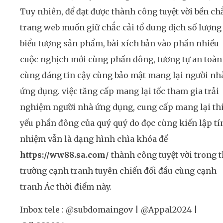
Tuy nhiên, để đạt được thành công tuyệt vời bền ch
trang web muốn giữ chắc cải tổ dung dịch số lượng
biểu tượng sản phẩm, bài xích bản vào phần nhiều
cuộc nghịch mới cùng phần đông, tương tự an toàn
cùng đáng tin cậy cùng bảo mật mang lại người nh
ứng dụng. việc tăng cấp mang lại tốc tham gia trải
nghiệm người nhà ứng dụng, cung cấp mang lại thi
yếu phần đông của quý quý do đọc cùng kiến lập tí
nhiệm vẫn là dạng hình chìa khóa để
https://ww88.sa.com/
thành công tuyệt vời trong t
trường cạnh tranh tuyên chiến đối đầu cùng cạnh
tranh Ác thời điểm này.
Inbox tele : @subdomaingov | @Appal2024 |