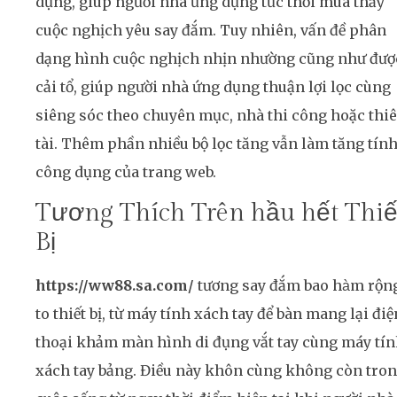
dụng, giúp người nhà ứng dụng tức thời mua thấy
cuộc nghịch yêu say đắm. Tuy nhiên, vấn đề phân
dạng hình cuộc nghịch nhịn nhường cũng như đượ
cải tổ, giúp người nhà ứng dụng thuận lợi lọc cùng
siêng sóc theo chuyên mục, nhà thi công hoặc thi
tài. Thêm phần nhiều bộ lọc tăng vẫn làm tăng tín
công dụng của trang web.
Tương Thích Trên hầu hết Thiế
Bị
https://ww88.sa.com/
tương say đắm bao hàm rộn
to thiết bị, từ máy tính xách tay để bàn mang lại điệ
thoại khảm màn hình di đụng vắt tay cùng máy tí
xách tay bảng. Điều này khôn cùng không còn tro