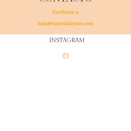
Escríbeme a:
hola@vitalvidabylore.com
INSTAGRAM