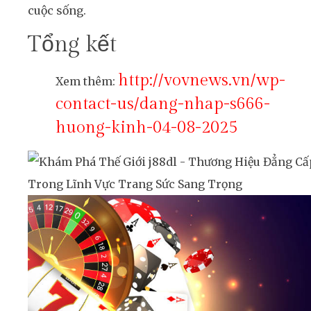
cuộc sống.
Tổng kết
http://vovnews.vn/wp-
Xem thêm:
contact-us/dang-nhap-s666-
huong-kinh-04-08-2025