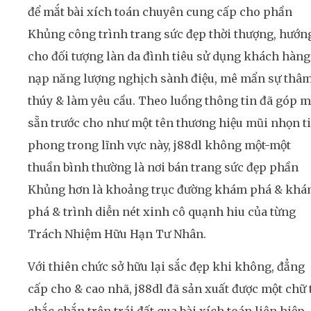
để mắt bài xích toán chuyên cung cấp cho phần
Khủng công trình trang sức đẹp thời thượng, hướn
cho đối tượng làn da đình tiêu sử dụng khách hàng
nạp năng lượng nghịch sành điệu, mê mẩn sự thâ
thúy & làm yêu cầu. Theo luồng thông tin đã góp m
sẵn trước cho như một tên thương hiệu mũi nhọn t
phong trong lĩnh vực này, j88dl không một-một
thuần bình thường là nơi bán trang sức đẹp phần
Khủng hơn là khoảng trục đường khám phá & kh
phá & trình diễn nét xinh cô quạnh hiu của từng
Trách Nhiệm Hữu Hạn Tư Nhân.
Với thiên chức sở hữu lại sắc đẹp khi không, đẳng
cấp cho & cao nhã, j88dl đã sản xuất được một chữ 
chắc chắn trên trái đất qua bài xích toán liên hiệp