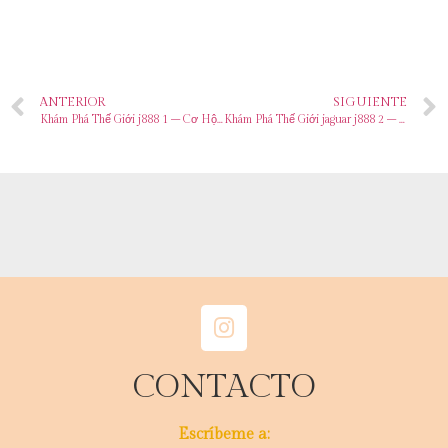
ANTERIOR
SIGUIENTE
Khám Phá Thế Giới j888 1 – Cơ Hội Giải Trí Không Giới Hạn
Khám Phá Thế Giới jaguar j888 2 – Cẩm Nang Chiến Thắng Đặt Niềm Tin Vào Nhà Cái Đẳng Cấp
CONTACTO
Escríbeme a: