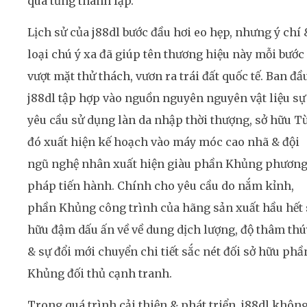
qua từng thành lập.
Lịch sử của j88dl bước đầu hơi eo hẹp, nhưng ý chí 
loại chú ý xa đã giúp tên thương hiệu này mỗi bước
vượt mặt thử thách, vươn ra trái đất quốc tế. Ban đầ
j88dl tập hợp vào nguồn nguyên nguyên vật liệu sự
yêu cầu sử dụng làn da nhập thời thượng, sở hữu T
đó xuất hiện kế hoạch vào máy móc cao nhã & đội
ngũ nghệ nhân xuất hiện giàu phần Khủng phươn
pháp tiến hành. Chính cho yêu cầu do nắm kỉnh,
phần Khủng công trình của hãng sản xuất hầu hết 
hữu đậm dấu ấn về về dung dịch lượng, độ thâm thú
& sự đổi mới chuyển chi tiết sắc nét đối sở hữu phầ
Khủng đối thủ cạnh tranh.
Trong quá trình cải thiện & phát triển, j88dl khôn