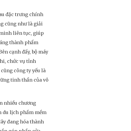
au đặc trưng chính
g cũng như là giải
minh liên tục, giúp
dáng thành phẩm
 Bên cạnh đấy, bộ máy
i, chức vụ tỉnh
cũng công ty yếu là
vững tinh thần của vô
ần nhiều chương
h du lịch phầm mềm
 đây đang hóa thành
phần góp phần cửa