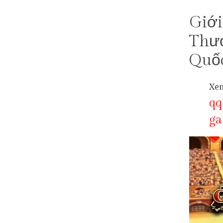
Giới
Thư
Quố
Xe
qq
ga