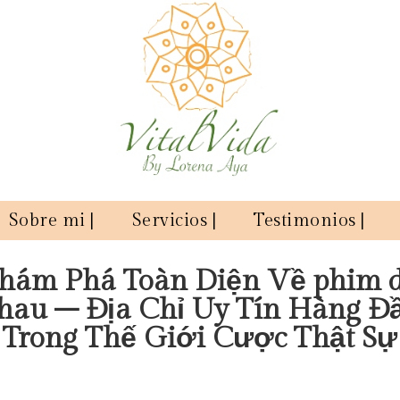
Sobre mi |
Servicios |
Testimonios |
hám Phá Toàn Diện Về phim d
hau – Địa Chỉ Uy Tín Hàng Đ
Trong Thế Giới Cược Thật Sự