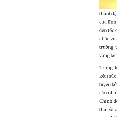
thành lậ
của lĩnh
đến tốc 
chức vụ 
trường, 
vững bền
Trong đ
kết thúc
tuyến bở
căn nhà 
Chính do
thú bởi 