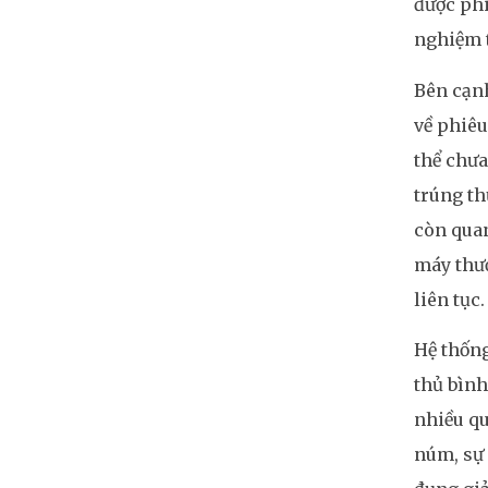
được phi
nghiệm t
Bên cạnh
về phiêu
thể chưa
trúng th
còn qua
máy thưở
liên tục.
Hệ thống
thủ bình
nhiều qu
núm, sự 