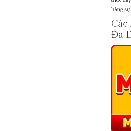
hàng sự 
Các 
Đa D