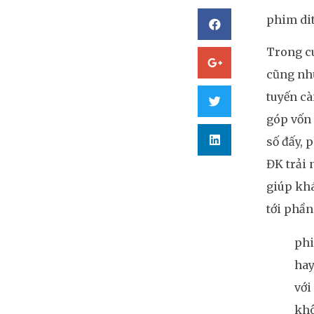
phim di
Trong cu
cũng như
tuyến cà
góp vốn 
số đấy, 
ĐK trải 
giúp khá
tới phần
phi
hay
với
khô