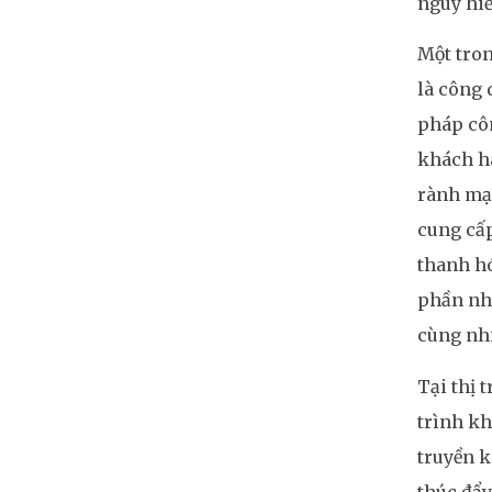
nguy hiể
Một tron
là công 
pháp côn
khách h
rành mạc
cung cấp
thanh hó
phần nhi
cùng nh
Tại thị
trình k
truyền k
thúc đẩy