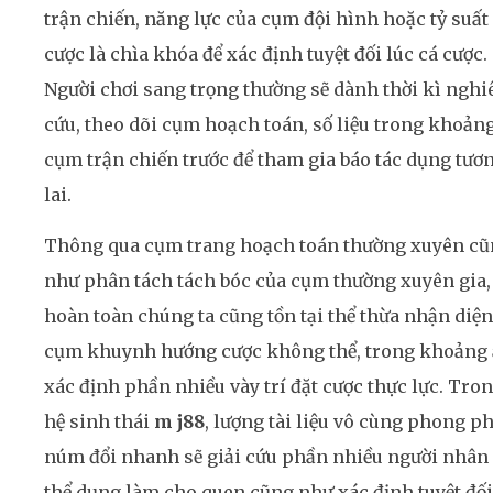
trận chiến, năng lực của cụm đội hình hoặc tỷ suất
cược là chìa khóa để xác định tuyệt đối lúc cá cược.
Người chơi sang trọng thường sẽ dành thời kì nghi
cứu, theo dõi cụm hoạch toán, số liệu trong khoản
cụm trận chiến trước để tham gia báo tác dụng tươ
lai.
Thông qua cụm trang hoạch toán thường xuyên c
như phân tách tách bóc của cụm thường xuyên gia,
hoàn toàn chúng ta cũng tồn tại thể thừa nhận diện
cụm khuynh hướng cược không thể, trong khoảng 
xác định phần nhiều vày trí đặt cược thực lực. Tro
hệ sinh thái
m j88
, lượng tài liệu vô cùng phong ph
núm đổi nhanh sẽ giải cứu phần nhiều người nhân
thể dụng làm cho quen cũng như xác định tuyệt đối