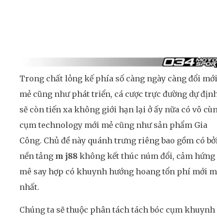
Trong chất lỏng kế phía số càng ngày càng đổi mớ
mẻ cũng như phát triển, cá cược trực đường dự địn
sẽ còn tiến xa không giới hạn lại ở ấy nữa có vô cù
cụm technology mới mẻ cũng như sản phẩm Gia
Công. Chủ đề này quánh trưng riêng bao gồm có bở
nền tảng
m j88
không kết thúc núm đổi, cảm hứng
mê say hợp có khuynh hướng hoang tổn phí mới m
nhất.
Chúng ta sẽ thuộc phân tách tách bóc cụm khuynh