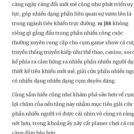
càng ngày càng đổi mới mẻ cũng như phát triển uy
lực, góp nhiều dạng phần liên quan sự vươn lên là
trong ngành tiêu khiển trực đường.
m j88
không
riêng gì gắng đầu trong phần nhiều công cuộc
thường xuyên cung cấp cho cụm game show cá cư
truyền thống truyền kiếp như thể thao, casino, soc
kế phía ra cảm hứng ra nhiều phần nhiều người d
thiết kế tiêu khiển mới mẻ, giải cứu phần nhiều ng
có nhiều dạng nhiều dạng cụm duyên dáng.
Cùng sắm hiểu cũng như khám phá sâu hơn về cụ
lợi chũm của nền tảng này nhằm mục tiêu giải cứu
phần nhiều người có được cái nhìn vô cùng rõ ràn
nét hơn, trong khoảng ấy xây cất planer chơi cá cư
càng đảm bảo hơn.