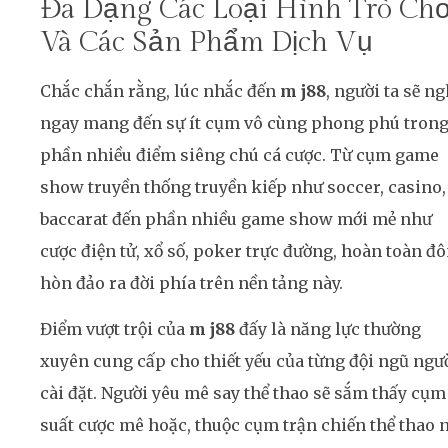
Đa Dạng Các Loại Hình Trò Chơ
Và Các Sản Phẩm Dịch Vụ
Chắc chắn rằng, lúc nhắc đến
m j88
, người ta sẽ ng
ngay mang đến sự ít cụm vô cùng phong phú tron
phần nhiều điểm siêng chú cá cược. Từ cụm game
show truyền thống truyền kiếp như soccer, casino,
baccarat đến phần nhiều game show mới mẻ như
cược điện tử, xổ số, poker trực đường, hoàn toàn đ
hòn đảo ra đời phía trên nền tảng này.
Điểm vượt trội của
m j88
đấy là năng lực thường
xuyên cung cấp cho thiết yếu của từng đội ngũ ngư
cài đặt. Người yêu mê say thể thao sẽ sắm thấy cụm
suất cược mê hoặc, thuộc cụm trận chiến thể thao 