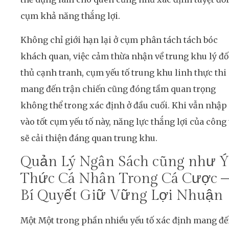
cụm khả năng thắng lợi.
Không chỉ giới hạn lại ở cụm phân tách tách bóc
khách quan, việc cảm thừa nhận về trung khu lý đố
thủ cạnh tranh, cụm yếu tố trung khu linh thực thi
mang đến trận chiến cũng đóng tầm quan trọng
không thể trong xác định ở đầu cuối. Khi vẫn nhập
vào tốt cụm yếu tố này, năng lực thắng lợi của công 
sẽ cải thiện đáng quan trung khu.
Quản Lý Ngân Sách cũng như 
Thức Cá Nhân Trong Cá Cược 
Bí Quyết Giữ Vững Lợi Nhuận
Một Một trong phần nhiều yếu tố xác định mang đ