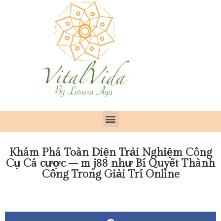
Khám Phá Toàn Diện Trải Nghiệm Công
Cụ Cá cược – m j88 như Bí Quyết Thành
Công Trong Giải Trí Online