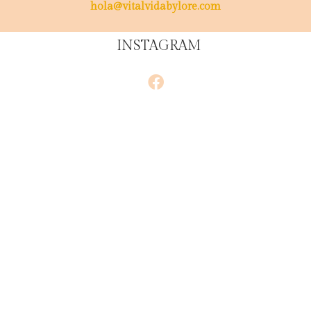
hola@vitalvidabylore.com
INSTAGRAM