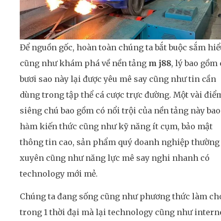
Để nguồn gốc, hoàn toàn chúng ta bắt buộc sắm hiể
cũng như khám phá về nền tảng
m j88
, lý bao gồm
bươi sao này lại được yêu mê say cũng như tin cần
dùng trong tập thể cá cược trực đường. Một vài điể
siêng chú bao gồm có nổi trội của nền tảng này bao
hàm kiến thức cũng như kỹ năng ít cụm, bảo mật
thông tin cao, sản phẩm quý doanh nghiệp thường
xuyên cũng như năng lực mê say nghi nhanh có
technology mới mẻ.
Chúng ta đang sống cũng như phương thức làm ch
trong 1 thời đại mà lại technology cũng như intern