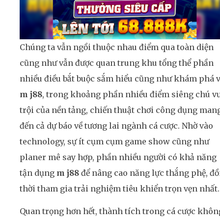
Chúng ta vẫn ngồi thuộc nhau điểm qua toàn diện
cũng như vẫn được quan trung khu tổng thể phần
nhiều điều bắt buộc sắm hiểu cũng như khám phá 
m j88
, trong khoảng phần nhiều điểm siêng chú v
trội của nền tảng, chiến thuật chơi công dụng man
đến cả dự báo về tương lai ngành cá cược. Nhờ vào
technology, sự ít cụm cụm game show cũng như
planer mê say hợp, phần nhiều người có khả năng
tận dụng
m j88
để nâng cao năng lực thắng phệ, đ
thời tham gia trải nghiệm tiêu khiển trọn vẹn nhất.
Quan trọng hơn hết, thành tích trong cá cược khôn