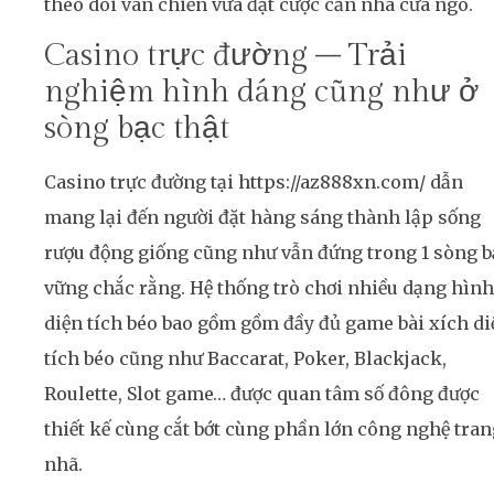
theo dõi ván chiến vừa đặt cược căn nhà cửa ngõ.
Casino trực đường – Trải
nghiệm hình dáng cũng như ở
sòng bạc thật
Casino trực đường tại https://az888xn.com/ dẫn
mang lại đến người đặt hàng sáng thành lập sống
rượu động giống cũng như vẫn đứng trong 1 sòng b
vững chắc rằng. Hệ thống trò chơi nhiều dạng hình
diện tích béo bao gồm gồm đầy đủ game bài xích di
tích béo cũng như Baccarat, Poker, Blackjack,
Roulette, Slot game… được quan tâm số đông được
thiết kế cùng cắt bớt cùng phần lớn công nghệ tran
nhã.