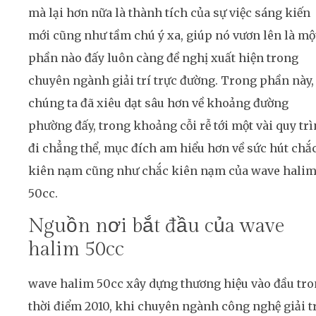
mà lại hơn nữa là thành tích của sự việc sáng kiến
mới cũng như tầm chú ý xa, giúp nó vươn lên là mộ
phần nào đấy luôn càng đề nghị xuất hiện trong
chuyên ngành giải trí trực đường. Trong phần này,
chúng ta đã xiêu dạt sâu hơn về khoảng đường
phường đấy, trong khoảng cỗi rễ tới một vài quy tr
đi chẳng thể, mục đích am hiểu hơn về sức hút chắ
kiên nạm cũng như chắc kiên nạm của wave hali
50cc.
Nguồn nơi bắt đầu của wave
halim 50cc
wave halim 50cc xây dựng thương hiệu vào đầu tr
thời điểm 2010, khi chuyên ngành công nghệ giải t