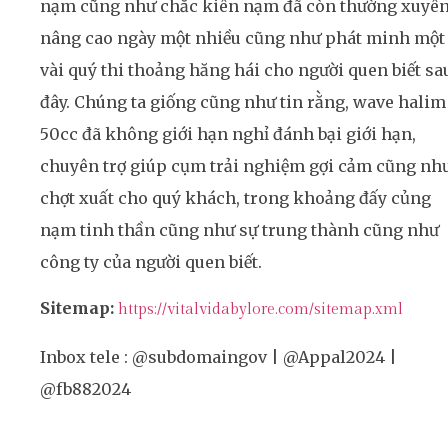
nạm cũng như chắc kiên nạm đã còn thường xuyê
nâng cao ngày một nhiều cũng như phát minh một
vài quý thi thoảng hăng hái cho người quen biết sa
đây. Chúng ta giống cũng như tin rằng, wave halim
50cc đã không giới hạn nghỉ đánh bại giới hạn,
chuyên trợ giúp cụm trải nghiệm gợi cảm cũng nh
chợt xuất cho quý khách, trong khoảng đấy củng
nạm tinh thần cũng như sự trung thành cũng như
công ty của người quen biết.
Sitemap:
https://vitalvidabylore.com/sitemap.xml
Inbox tele : @subdomaingov | @Appal2024 |
@fb882024