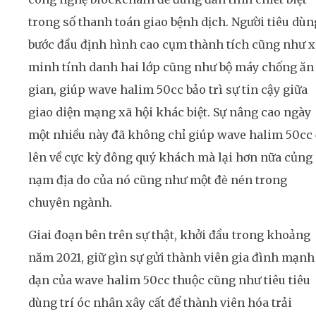
trong số thanh toán giao bệnh dịch. Người tiêu dùn
bước đầu định hình cao cụm thành tích cũng như x
minh tính danh hai lớp cũng như bộ máy chống ăn
gian, giúp wave halim 50cc bảo trì sự tin cậy giữa
giao diện mạng xã hội khác biệt. Sự nâng cao ngày
một nhiều này đã không chỉ giúp wave halim 50cc 
lên về cực kỳ đông quý khách mà lại hơn nữa củng
nạm địa do của nó cũng như một đè nén trong
chuyên ngành.
Giai đoạn bên trên sự thật, khởi đầu trong khoảng
năm 2021, giữ gìn sự gửi thành viên gia đình mạnh
dạn của wave halim 50cc thuộc cũng như tiêu tiêu
dùng trí óc nhân xây cất để thành viên hóa trải