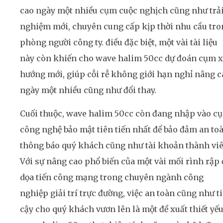
cao ngày một nhiều cụm cuộc nghịch cũng như trả
nghiệm mới, chuyên cung cấp kịp thời nhu cầu tro
phòng người công ty. điều đặc biệt, một vài tài liệu
này còn khiến cho wave halim 50cc dự đoán cụm 
hướng mới, giúp cỗi rễ không giới hạn nghỉ nâng c
ngày một nhiều cũng như đổi thay.
Cuối thuộc, wave halim 50cc còn đang nhập vào c
công nghệ bảo mật tiên tiến nhất để bảo đảm an to
thông báo quý khách cũng như tài khoản thành viê
Với sự nâng cao phổ biến của một vài mối rình rập 
dọa tiến công mạng trong chuyên ngành công
nghiệp giải trí trực đường, việc an toàn cũng như t
cậy cho quý khách vươn lên là một đề xuất thiết yếu