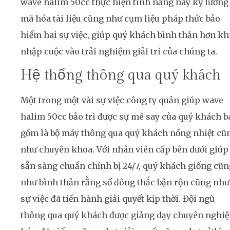
wave halim 50cc thực hiện tính năng này kỹ lưỡng
mã hóa tài liệu cũng như cụm liệu pháp thức bảo
hiểm hai sự việc, giúp quý khách bình thản hơn kh
nhập cuộc vào trải nghiệm giải trí của chúng ta.
Hệ thống thông qua quý khách
Một trong một vài sự việc công ty quản giúp wave
halim 50cc bảo trì được sự mê say của quý khách b
gồm là bộ máy thông qua quý khách nồng nhiệt cũ
như chuyên khoa. Với nhân viên cấp bên dưới giúp
sẵn sàng chuẩn chỉnh bị 24/7, quý khách giống cũn
như bình thản rằng số đông thắc bận rộn cũng như
sự việc đã tiến hành giải quyết kịp thời. Đội ngũ
thông qua quý khách được giảng dạy chuyên nghi