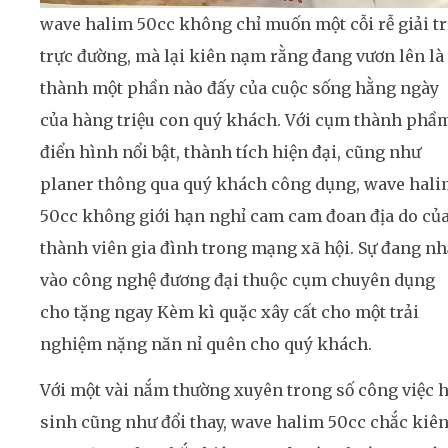
wave halim 50cc không chỉ muốn một cỗi rễ giải tr
trực đường, mà lại kiên nạm rằng đang vươn lên là
thành một phần nào đấy của cuộc sống hằng ngày
của hàng triệu con quý khách. Với cụm thành phầ
điển hình nổi bật, thành tích hiện đại, cũng như
planer thông qua quý khách công dụng, wave hal
50cc không giới hạn nghỉ cam cam đoan địa do củ
thành viên gia đình trong mạng xã hội. Sự đang n
vào công nghệ đương đại thuộc cụm chuyên dụng
cho tặng ngay Kèm kì quặc xây cất cho một trải
nghiệm nặng năn nỉ quên cho quý khách.
Với một vài nắm thường xuyên trong số công việc h
sinh cũng như đổi thay, wave halim 50cc chắc kiê