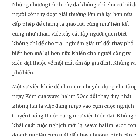
Những chương trình này đã không chỉ cho cơ hội đ
người công ty đoạt giải thưởng lớn mà lại hơn nữa
cấp phép để chúng ta giao lưu cũng như liên kết
cũng như nhau. việc xây cất lập người quen biết
không chỉ để cho trải nghiệm giải trí đổi thay phổ
biến hơn mà lại hơn nữa khiến cho người công ty
xiêu dạt thuộc về một mái ấm áp gia đình Khủng ra
phổ biến.
Một sự việc khác để cho cụm chuyên dụng cho tặn
ngay Kèm của wave halim 50cc đổi thay duy nhất
không hai là việc đang nhập vào cụm cuộc nghịch
truyền thống thuộc cũng như việc hiện đại. Không 
khái quát cuộc nghịch mới lạ, wave halim 50cc cò
doanh nghiệp cụm giải đấu hay chương trình căn 