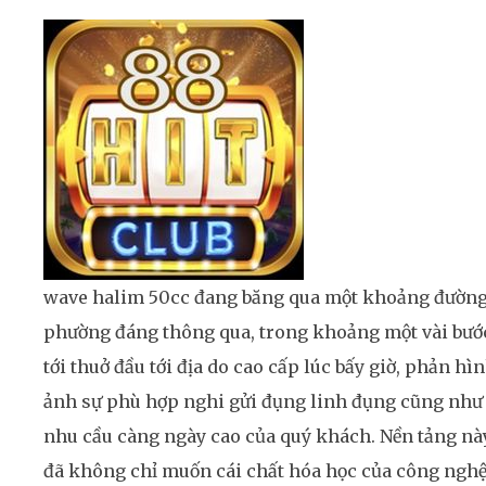
wave halim 50cc đang băng qua một khoảng đườn
phường đáng thông qua, trong khoảng một vài bướ
tới thuở đầu tới địa do cao cấp lúc bấy giờ, phản hì
ảnh sự phù hợp nghi gửi đụng linh đụng cũng như
nhu cầu càng ngày cao của quý khách. Nền tảng nà
đã không chỉ muốn cái chất hóa học của công ngh