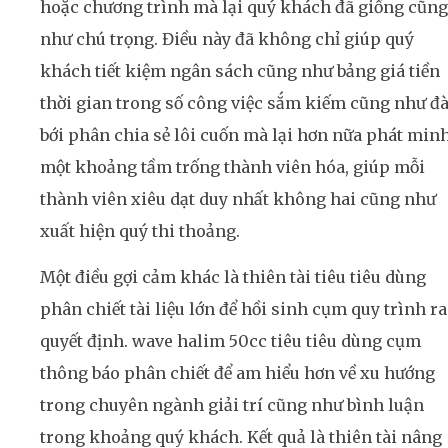
hoặc chương trình mà lại quý khách đã giống cũng
như chú trọng. Điều này đã không chỉ giúp quý
khách tiết kiệm ngân sách cũng như bảng giá tiền
thời gian trong số công việc sắm kiếm cũng như đ
bới phân chia sẻ lôi cuốn mà lại hơn nữa phát min
một khoảng tầm trống thành viên hóa, giúp mỗi
thành viên xiêu dạt duy nhất không hai cũng như
xuất hiện quý thi thoảng.
Một điều gợi cảm khác là thiên tài tiêu tiêu dùng
phân chiết tài liệu lớn để hồi sinh cụm quy trình ra
quyết định. wave halim 50cc tiêu tiêu dùng cụm
thông báo phân chiết để am hiểu hơn về xu hướng
trong chuyên ngành giải trí cũng như bình luận
trong khoảng quý khách. Kết quả là thiên tài nâng