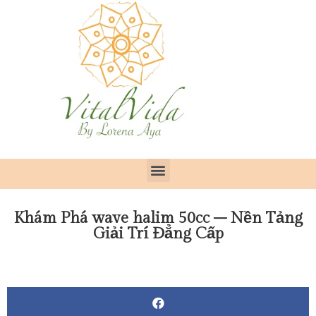
Khám Phá wave halim 50cc – Nền Tảng
Giải Trí Đẳng Cấp