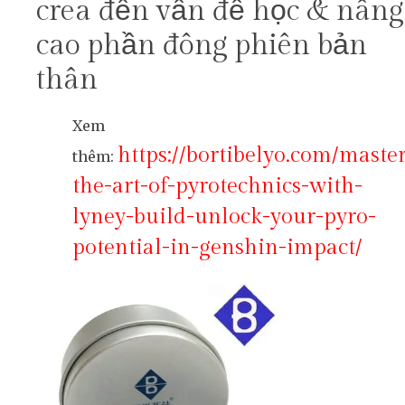
crea đến vấn đề học & nâng
cao phần đông phiên bản
thân
Xem
https://bortibelyo.com/maste
thêm:
the-art-of-pyrotechnics-with-
lyney-build-unlock-your-pyro-
potential-in-genshin-impact/