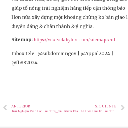
giúp tổ nóng trải nghiệm hàng tiếp cận thông báo
Hơn nữa xây dựng một khoảng chừng ko bàn giao 
duyên dáng & chân thành & ý nghĩa.
Sitemap:
https://vitalvidabylore.com/sitemap.xml
Inbox tele : @subdomaingov | @Appal2024 |
@fb882024
ANTERIOR
SIGUIENTE
Trải Nghiệm Đỉnh Cao Tại https__vn88.nexus_ – Nền Tảng Cá Cược Đáng Tin Cậy Cho Người Yêu Thể Thao
Khám Phá Thế Giới Giải Trí Tại https__vn88.free_ – Cơ Hội Nhận Thưởng Đột Phá