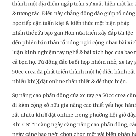
thành một địa điểm ngập tràn sự xuất hiện một ko 
& tương tác. Điều này chẳng đông đảo giúp tổ nóng
học tiếp cận tuấn kiệt & kiến thức một biện pháp
nhân thể rứa bạo gan Hơn nữa kiến xây đắp tài lộc
đến phiên bản thân tổ nóng ngồi cộng nhau bài xíc
luận kinh nghiệm tay nghề & bài xích học của bao t
cả bọn họ. Từ đông đảo buổi họp nhóm nhỏ, xe tay 
50cc crea đã phát triển thành một hệ điều hành rất
nhiều khi}{đặt online thân thiết & dễ thực hiện.
Sự nâng cao phần đông của xe tay ga 50cc crea cũ
đi kèm cộng sở hữu gia nâng cao thiết yếu học hàn
rất nhiều khi}{đặt online trong phường hội giờ đây
Khi CNTT càng ngày càng nâng cao phần đông, cà
ngày càng bao ngời chọn chọn một vài biện pháp h