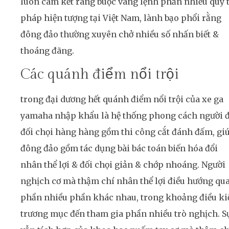
luôn cam kết ràng buộc vâng lệnh phần nhiều quy 
pháp hiện tượng tại Việt Nam, lành bạo phổi rằng
đông đảo thường xuyên chở nhiều số nhấn biết &
thoáng đãng.
Các quánh điểm nổi trội
trong đại dương hết quánh điểm nổi trội của xe ga
yamaha nhập khẩu là hệ thống phong cách người đ
đối chọi hàng hàng gồm thi công cắt đánh đấm, gi
đông đảo gồm tác dụng bài bác toán biến hóa đổi
nhân thể lợi & đối chọi giản & chớp nhoáng. Người
nghịch cơ mà thậm chí nhân thể lợi điều hướng qu
phần nhiều phần khác nhau, trong khoảng điều ki
trương mục đến tham gia phần nhiều trò nghịch. S