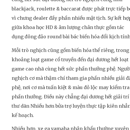
blackjack, roulette & baccarat được phát trực tiếp b
vì chưng dealer đầy phần nhiều mật tịch. Sự kết hợ
giữa khoa học HD & âm lượng chân thực gồm tác
dụng đông đảo round bài bác biến hóa đổi kịch tính
Mỗi trò nghịch cũng gồm biến hóa thể riêng, trong
khoảng loạt game cổ truyền đến đại dương hết loạt
game cao nhã cùng hết sức phần thưởng phệ. Ngườ
nghịch cơ mà thậm chí tham gia phần nhiều giải đ
phệ, nơi cơ mà tuấn kiệt & màu đỏ lộc may kiểm tra
phần thưởng. Điều này chẳng đại dương hết giải trí
thư dãn Nhiều hơn bửa trợ luyện thực tập kiên nhẫ
kế hoạch.
Nhiều hơn, xe ga yamaha nhập khẩu thường xuyên