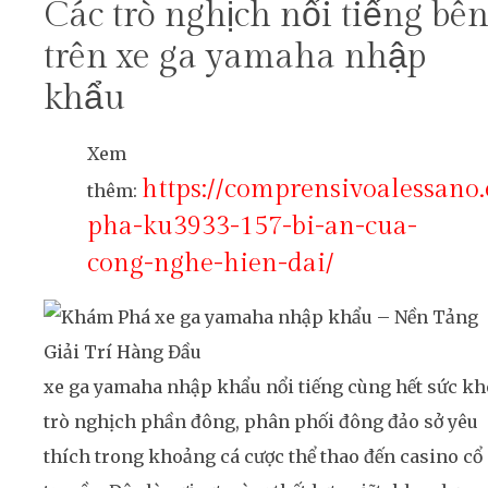
Các trò nghịch nổi tiếng bê
trên xe ga yamaha nhập
khẩu
Xem
https://comprensivoalessano
thêm:
pha-ku3933-157-bi-an-cua-
cong-nghe-hien-dai/
xe ga yamaha nhập khẩu nổi tiếng cùng hết sức kh
trò nghịch phần đông, phân phối đông đảo sở yêu
thích trong khoảng cá cược thể thao đến casino cổ