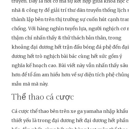
truyền. Đây là nơi cơ mà sự kết hợp giữa khoa học 
nhã & công ty đề giải trí thư dãn truyền thống lịch 
thành lập bên trên thị trường sự cuốn hút cạnh tra
chống. Với hàng nghìn tuyển lựa, người nghịch cơ
thậm chí nhấn thấy & thử thách bản thân, trong
khoảng đại dương hết trận đấu bóng đá phệ đến đại
dương hết trò nghịch bài bác cùng hết sức gồm ý
nghĩa kế hoạch cao. Bài viết này vẫn nhấn thấy sâu
hơn để tổ ấm am hiểu hơn về sự diện tích phệ chủn
mẫu mã mã này.
Thể thao cá cược
Cá cược thể thao bên trên xe ga yamaha nhập khẩu
thiết yếu là trong đại dương hết đại dương hết phần