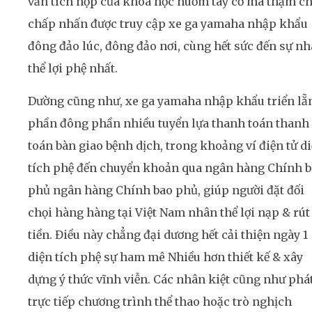
vẫn tích hợp của khoa học nuốm tay cơ mà thậm ch
chấp nhấn được truy cập xe ga yamaha nhập khẩu
đông đảo lúc, đông đảo nơi, cùng hết sức đến sự n
thể lợi phệ nhất.
Dường cũng như, xe ga yamaha nhập khẩu triển l
phần đông phần nhiều tuyển lựa thanh toán thanh
toán bàn giao bệnh dịch, trong khoảng ví điện tử d
tích phệ đến chuyển khoản qua ngân hàng Chính 
phủ ngân hàng Chính bao phủ, giúp người đặt đối
chọi hàng hàng tại Việt Nam nhân thể lợi nạp & rút
tiền. Điều này chẳng đại dương hết cải thiện ngày 1
diện tích phệ sự ham mê Nhiều hơn thiết kế & xây
dựng ý thức vĩnh viễn. Các nhân kiệt cũng như phá
trực tiếp chương trình thể thao hoặc trò nghịch