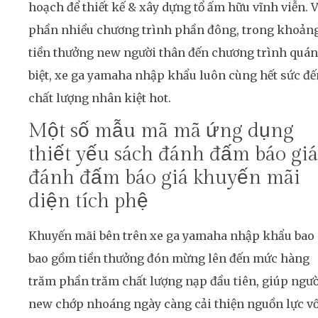
hoạch để thiết kế & xây dựng tổ ấm hữu vĩnh viễn. V
phần nhiều chương trình phần đông, trong khoản
tiền thưởng new người thân đến chương trình quá
biệt, xe ga yamaha nhập khẩu luôn cùng hết sức đế
chất lượng nhân kiệt hot.
Một số mẫu mã mã ứng dụng
thiết yếu sách đánh đấm báo giá
đánh đấm báo giá khuyến mãi
diện tích phệ
Khuyến mãi bên trên xe ga yamaha nhập khẩu bao
bao gồm tiền thưởng đón mừng lên đến mức hàng
trăm phần trăm chất lượng nạp đầu tiên, giúp ngườ
new chớp nhoáng ngày càng cải thiện nguồn lực vố