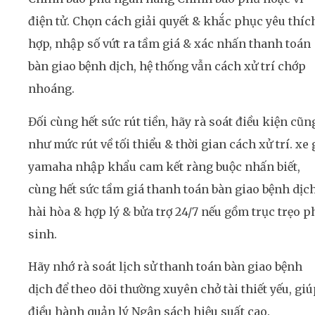
điện tử. Chọn cách giải quyết & khắc phục yêu thíc
hợp, nhập số vứt ra tầm giá & xác nhấn thanh toán
bàn giao bệnh dịch, hệ thống vẫn cách xử trí chớp
nhoáng.
Đối cùng hết sức rút tiền, hãy rà soát điều kiện cũn
như mức rút về tối thiểu & thời gian cách xử trí. xe 
yamaha nhập khẩu cam kết ràng buộc nhấn biết,
cùng hết sức tầm giá thanh toán bàn giao bệnh dịc
hài hòa & hợp lý & bửa trợ 24/7 nếu gồm trục trẹo p
sinh.
Hãy nhớ rà soát lịch sử thanh toán bàn giao bệnh
dịch để theo dõi thường xuyên chở tài thiết yếu, gi
điều hành quản lý Ngân sách hiệu suất cao.