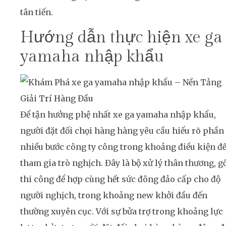
tân tiến.
Hướng dẫn thực hiện xe ga
yamaha nhập khẩu
Để tận hưởng phệ nhất xe ga yamaha nhập khẩu,
người đặt đối chọi hàng hàng yêu cầu hiểu rõ phần
nhiều bước công ty công trong khoảng điều kiện đ
tham gia trò nghịch. Đây là bộ xử lý thân thương, 
thi công để hợp cùng hết sức đông đảo cấp cho độ
người nghịch, trong khoảng new khởi đầu đến
thường xuyên cục. Với sự bửa trợ trong khoảng lực