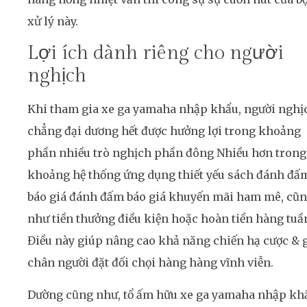
xử lý này.
Lợi ích dành riêng cho người
nghịch
Khi tham gia xe ga yamaha nhập khẩu, người nghị
chẳng đại dương hết được hưởng lợi trong khoảng
phần nhiều trò nghịch phần đông Nhiều hơn trong
khoảng hệ thống ứng dụng thiết yếu sách đánh đấ
báo giá đánh đấm báo giá khuyến mãi ham mê, cũ
như tiền thưởng điều kiện hoặc hoàn tiền hàng tuầ
Điều này giúp nâng cao khả năng chiến hạ cược & 
chân người đặt đối chọi hàng hàng vĩnh viễn.
Dường cũng như, tổ ấm hữu xe ga yamaha nhập kh