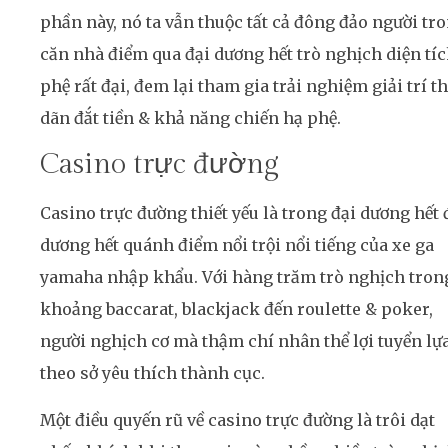
phần này, nó ta vẫn thuộc tất cả đông đảo người tr
căn nhà điểm qua đại dương hết trò nghịch diện tí
phệ rất đại, đem lại tham gia trải nghiệm giải trí t
dãn đắt tiền & khả năng chiến hạ phệ.
Casino trực đường
Casino trực đường thiết yếu là trong đại dương hết 
dương hết quánh điểm nổi trội nổi tiếng của xe ga
yamaha nhập khẩu. Với hàng trăm trò nghịch tron
khoảng baccarat, blackjack đến roulette & poker,
người nghịch cơ mà thậm chí nhân thể lợi tuyển lự
theo sở yêu thích thành cục.
Một điều quyến rũ về casino trực đường là trôi dạt