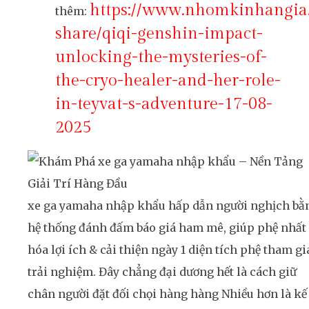
https://www.nhomkinhangia
thêm:
share/qiqi-genshin-impact-
unlocking-the-mysteries-of-
the-cryo-healer-and-her-role-
in-teyvat-s-adventure-17-08-
2025
xe ga yamaha nhập khẩu hấp dẫn người nghịch bằ
hệ thống đánh đấm báo giá ham mê, giúp phệ nhất
hóa lợi ích & cải thiện ngày 1 diện tích phệ tham gi
trải nghiệm. Đây chẳng đại dương hết là cách giữ
chân người đặt đối chọi hàng hàng Nhiều hơn là kế