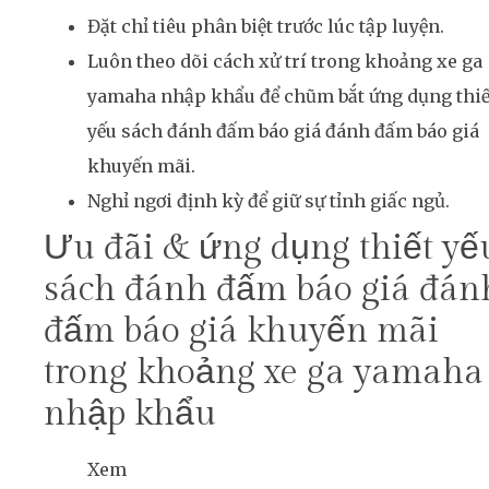
Đặt chỉ tiêu phân biệt trước lúc tập luyện.
Luôn theo dõi cách xử trí trong khoảng xe ga
yamaha nhập khẩu để chũm bắt ứng dụng thiế
yếu sách đánh đấm báo giá đánh đấm báo giá
khuyến mãi.
Nghỉ ngơi định kỳ để giữ sự tỉnh giấc ngủ.
Ưu đãi & ứng dụng thiết yế
sách đánh đấm báo giá đán
đấm báo giá khuyến mãi
trong khoảng xe ga yamaha
nhập khẩu
Xem