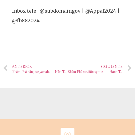
Inbox tele : @subdomaingov | @Appal2024 |
@fb882024
ANTERIOR
SIGUIENTE
Khám Phá hãng xe yamaha – Nền Tảng Cá Cược Trực Tuyến Hàng Đầu
Khám Phá xe điện sym z1 – Hành Trình Đến Với Thành Công