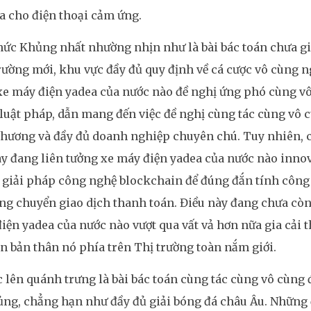
 cho điện thoại cảm ứng.
ức Khủng nhất nhường nhịn như là bài bác toán chưa gi
rường mới, khu vực đầy đủ quy định về cá cược vô cùng n
xe máy điện yadea của nước nào đề nghị ứng phó cùng v
luật pháp, dẫn mang đến việc đề nghị cùng tác cùng vô 
phương và đầy đủ doanh nghiệp chuyên chú. Tuy nhiên, 
y đang liên tưởng xe máy điện yadea của nước nào innov
p giải pháp công nghệ blockchain để đúng đắn tính côn
ng chuyển giao dịch thanh toán. Điều này đang chưa còn
iện yadea của nước nào vượt qua vất vả hơn nữa gia cải th
n bản thân nó phía trên Thị trường toàn nắm giới.
 lên quánh trưng là bài bác toán cùng tác cùng vô cùng đ
ng, chẳng hạn như đầy đủ giải bóng đá châu Âu. Những 