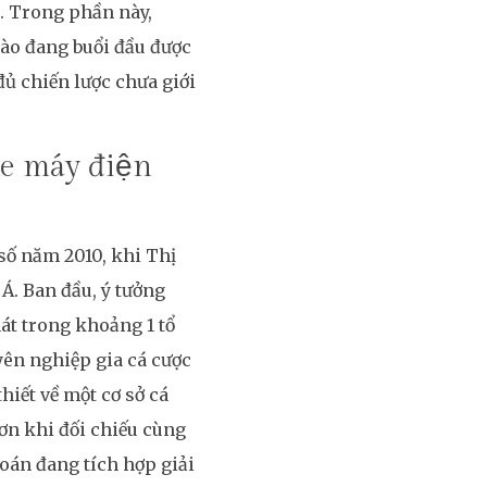
. Trong phần này,
nào đang buổi đầu được
đủ chiến lược chưa giới
xe máy điện
số năm 2010, khi Thị
Á. Ban đầu, ý tưởng
át trong khoảng 1 tổ
ên nghiệp gia cá cược
hiết về một cơ sở cá
ơn khi đối chiếu cùng
toán đang tích hợp giải