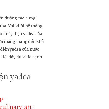
yến đường cao cung
nhà. Với khối hệ thống
 xe máy điện yadea của
 nữa mang mang đến khả
 điện yadea của nước
 tiết đầy đủ khía cạnh
iện yadea
p-
culinary-art-