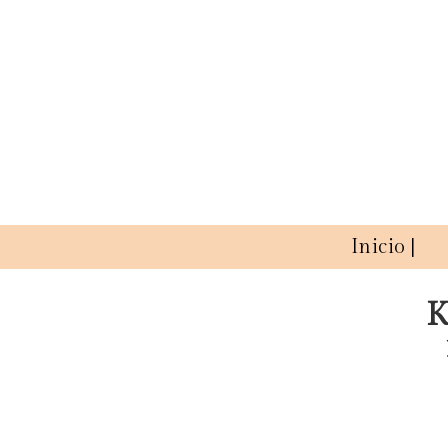
Inicio |
K