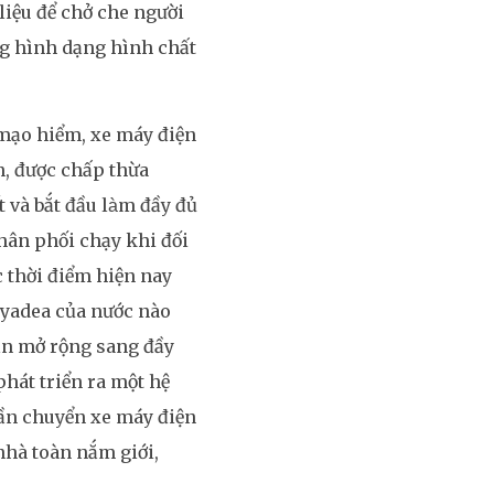
liệu để chở che người
ng hình dạng hình chất
 mạo hiểm, xe máy điện
n, được chấp thừa
à bắt đầu làm đầy đủ
hân phối chạy khi đối
c thời điểm hiện nay
n yadea của nước nào
hạn mở rộng sang đầy
phát triển ra một hệ
hần chuyển xe máy điện
nhà toàn nắm giới,