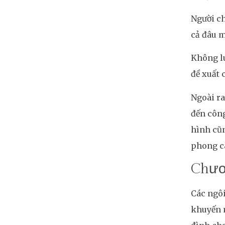
Người ch
cả đâu 
Không lu
đề xuất 
Ngoài ra
đến công
hình cũn
phong cá
Chươ
Các ngô
khuyến 