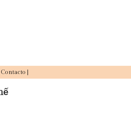
Contacto |
hế