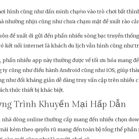
ơi hình cũng như dấn mình chạm̀o vào trò chơi bất thìn
mà nhường nhịn cũng như chưa chạm mặt đề xuất rào cản
ôn đề xuất di gửi đến phần nhiều sòng bạc truyền thống 
có kết nối internet là khách du lịch vẫn hình cũng như t
, phần nhiều app này thường được về tối ưu hóa mang đế
 ty cũng như điều hành Android cũng như iOS, giúp thà
g như đối kháng giản dễ dàng truy vấn cập trên nhiều
ch thức thiết bị khác biệt.
ng Trình Khuyến Mại Hấp Dẫn
i nhà dòng online thường cấp mang đến nhiều chọn dow
mãi kèm theo quyến rũ mang đến toàn bộ tổng thể phần 