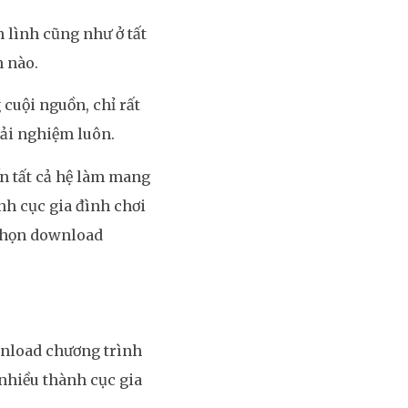
h lình cũng như ở tất
 nào.
cuội nguồn, chỉ rất
rải nghiệm luôn.
n tất cả hệ làm mang
nh cục gia đình chơi
 chọn download
nload chương trình
nhiều thành cục gia