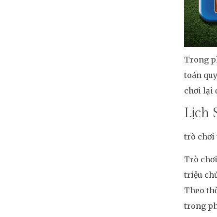
Trong ph
toán quy
chơi lại
Lịch 
trò chơi
Trò chơi
triệu ch
Theo thờ
trong ph