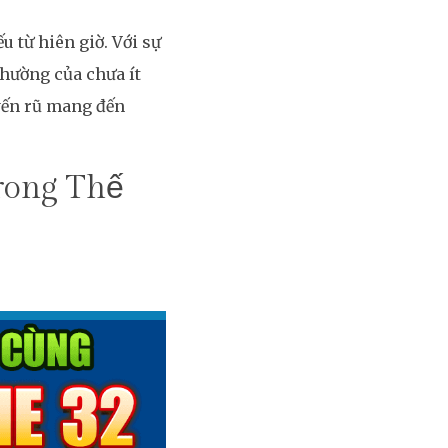
u từ hiên giờ. Với sự
hường của chưa ít
uyến rũ mang đến
rong Thế