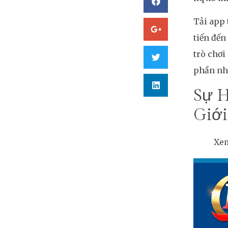
Tải app 
tiến đến
trò chơi
phần nhi
Sự H
Giới
Xe