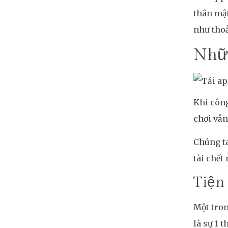
thân mật
như thoả
Nhữn
Khi công
chơi vẫn
Chúng ta
tài chết
Tiện
Một tron
là sự 1 th