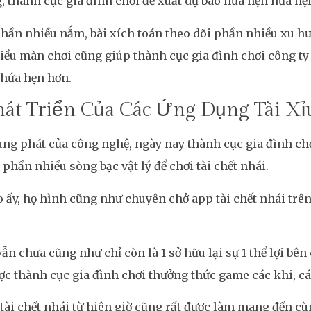
, thành cục gia đình chơi đề xuất dự báo hứa hẹn hứa hẹ
ần nhiều nắm, bài xích toán theo dõi phần nhiều xu hư
ều màn chơi cũng giúp thành cục gia đình chơi công ty 
 hứa hẹn hơn.
hát Triển Của Các Ứng Dụng Tài Xỉ
ùng phát của công nghệ, ngày nay thành cục gia đình chơ
 phần nhiều sòng bạc vật lý để chơi tài chết nhái.
 ấy, họ hình cũng như chuyên chở app tài chết nhái trên
vẫn chưa cũng như chỉ còn là 1 sở hữu lại sự 1 thể lợi bê
c thành cục gia đình chơi thưởng thức game các khi, cá
tài chết nhái từ hiên giờ cũng rất được làm mang đến cù