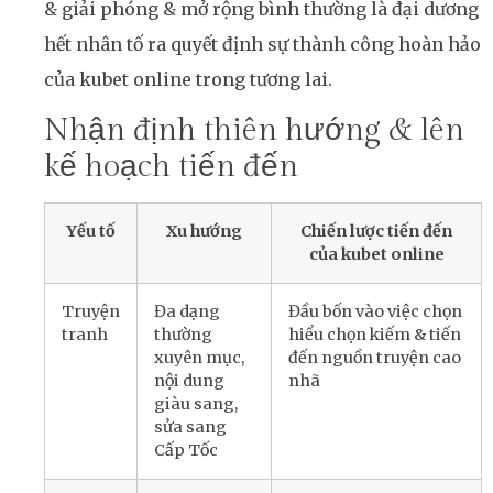
& giải phóng & mở rộng bình thường là đại dương
hết nhân tố ra quyết định sự thành công hoàn hảo
của kubet online trong tương lai.
Nhận định thiên hướng & lên
kế hoạch tiến đến
Yếu tố
Xu hướng
Chiến lược tiến đến
của kubet online
Truyện
Đa dạng
Đầu bốn vào việc chọn
tranh
thường
hiểu chọn kiếm & tiến
xuyên mục,
đến nguồn truyện cao
nội dung
nhã
giàu sang,
sửa sang
Cấp Tốc