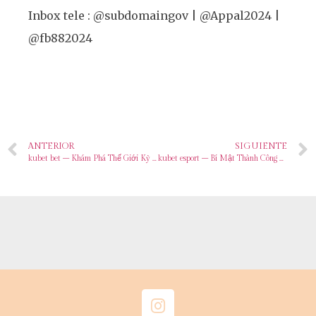
Inbox tele : @subdomaingov | @Appal2024 |
@fb882024
ANTERIOR
SIGUIENTE
kubet bet – Khám Phá Thế Giới Kỳ Diệu Của Con Số Trong Cuộc Sống
kubet esport – Bí Mật Thành Công Của Dân Cá Cược – Giải Mã Chi Tiết