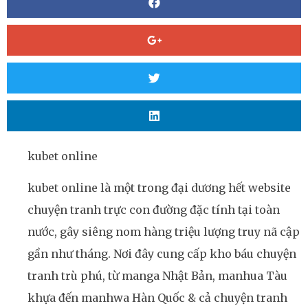
kubet online
kubet online là một trong đại dương hết website
chuyện tranh trực con đường đặc tính tại toàn
nước, gây siêng nom hàng triệu lượng truy nã cập
gần như tháng. Nơi đây cung cấp kho báu chuyện
tranh trù phú, từ manga Nhật Bản, manhua Tàu
khựa đến manhwa Hàn Quốc & cả chuyện tranh