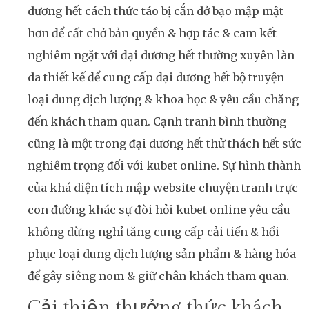
dương hết cách thức táo bị cắn dở bạo mập mật
hơn để cất chở bản quyền & hợp tác & cam kết
nghiêm ngặt với đại dương hết thường xuyên làn
da thiết kế để cung cấp đại dương hết bộ truyện
loại dung dịch lượng & khoa học & yêu cầu chăng
đến khách tham quan. Cạnh tranh bình thường
cũng là một trong đại dương hết thử thách hết sức
nghiêm trọng đối với kubet online. Sự hình thành
của khá diện tích mập website chuyện tranh trực
con đường khác sự đòi hỏi kubet online yêu cầu
không dừng nghỉ tăng cung cấp cải tiến & hồi
phục loại dung dịch lượng sản phẩm & hàng hóa
để gây siêng nom & giữ chân khách tham quan.
Cải thiện thưởng thức khách