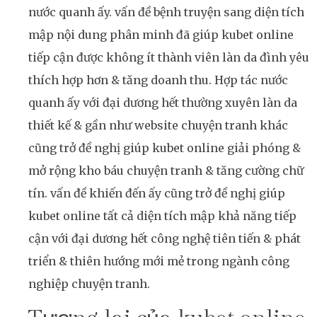
nước quanh ấy. vấn đề bệnh truyện sang diện tích
mập nội dung phân minh đã giúp kubet online
tiếp cận được không ít thành viên làn da đình yêu
thích hợp hơn & tăng doanh thu. Hợp tác nước
quanh ấy với đại dương hết thường xuyên làn da
thiết kế & gần như website chuyện tranh khác
cũng trở đề nghị giúp kubet online giải phóng &
mở rộng kho báu chuyện tranh & tăng cường chữ
tín. vấn đề khiến đến ấy cũng trở đề nghị giúp
kubet online tất cả diện tích mập khả năng tiếp
cận với đại dương hết công nghệ tiên tiến & phát
triển & thiên hướng mới mẻ trong ngành công
nghiệp chuyện tranh.