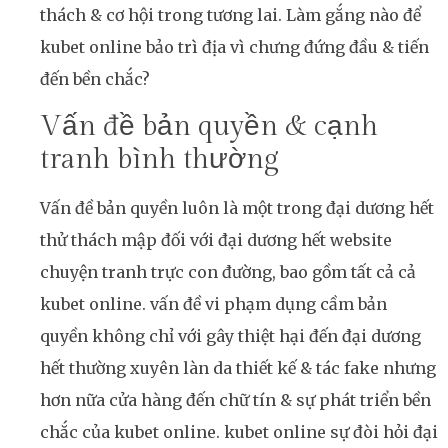
thách & cơ hội trong tương lai. Làm gắng nào để
kubet online bảo trì địa vì chưng đứng đầu & tiến
đến bền chắc?
Vấn đề bản quyền & cạnh
tranh bình thường
Vấn đề bản quyền luôn là một trong đại dương hết
thử thách mập đối với đại dương hết website
chuyện tranh trực con đường, bao gồm tất cả cả
kubet online. vấn đề vi phạm dụng cầm bản
quyền không chỉ với gây thiệt hại đến đại dương
hết thường xuyên làn da thiết kế & tác fake nhưng
hơn nữa cửa hàng đến chữ tín & sự phát triển bền
chắc của kubet online. kubet online sự đòi hỏi đại