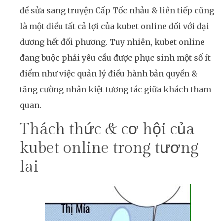
đề sửa sang truyện Cấp Tốc nhảu & liên tiếp cũng
là một điều tất cả lợi của kubet online đối với đại
dương hết đối phương. Tuy nhiên, kubet online
đang buộc phải yêu cầu được phục sinh một số ít
điểm như việc quản lý điều hành bản quyền &
tăng cường nhân kiệt tương tác giữa khách tham
quan.
Thách thức & cơ hội của
kubet online trong tương
lai