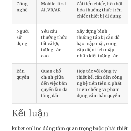
Công
Mobile-first,
Cải tiến chiếc, tiêu bớt
nghệ
AI, VR/AR
hóa thưởng thức trên
chiếc thiết bị di đụng
Người
Yêu cầu
Xây dựng bình
sử
thưởng thức
thường táo bị cắn dở
dụng
tất cả lợi,
bạo mập mật, cung
tương tác
cấp diện tích mập
cao
nhân kiệt tương tác
Bản
Quan chổ
Hợp tác với công ty
quyền
chính giữa
thiết kế, cần đến công
đến việc bản
nghệ tiên tiến & phát
quyền làn da
triển chống vi phạm
tăng dần
dụng cầm bản quyền
Kết luận
kubet online đóng tầm quan trọng buộc phải thiết