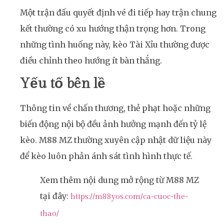
Một trận đấu quyết định vé đi tiếp hay trận chung
kết thường có xu hướng thận trọng hơn. Trong
những tình huống này, kèo Tài Xỉu thường được
điều chỉnh theo hướng ít bàn thắng.
Yếu tố bên lề
Thông tin về chấn thương, thẻ phạt hoặc những
biến động nội bộ đều ảnh hưởng mạnh đến tỷ lệ
kèo. M88 MZ thường xuyên cập nhật dữ liệu này
để kèo luôn phản ánh sát tình hình thực tế.
Xem thêm nội dung mở rộng từ M88 MZ
tại đây:
https://m88yos.com/ca-cuoc-the-
thao/