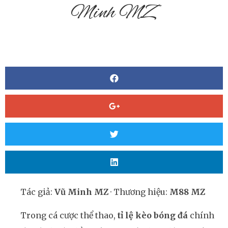
Minh MZ
Tác giả:
Vũ Minh MZ
· Thương hiệu:
M88 MZ
Trong cá cược thể thao,
tỉ lệ kèo bóng đá
chính