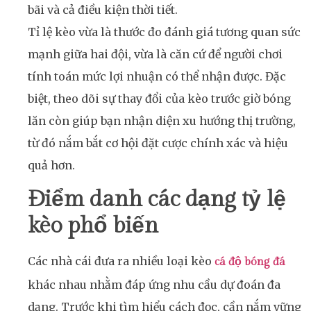
bãi và cả điều kiện thời tiết.
Tỉ lệ kèo vừa là thước đo đánh giá tương quan sức
mạnh giữa hai đội, vừa là căn cứ để người chơi
tính toán mức lợi nhuận có thể nhận được. Đặc
biệt, theo dõi sự thay đổi của kèo trước giờ bóng
lăn còn giúp bạn nhận diện xu hướng thị trường,
từ đó nắm bắt cơ hội đặt cược chính xác và hiệu
quả hơn.
Điểm danh các dạng tỷ lệ
kèo phổ biến
Các nhà cái đưa ra nhiều loại kèo
cá độ bóng đá
khác nhau nhằm đáp ứng nhu cầu dự đoán đa
dạng. Trước khi tìm hiểu cách đọc, cần nắm vững