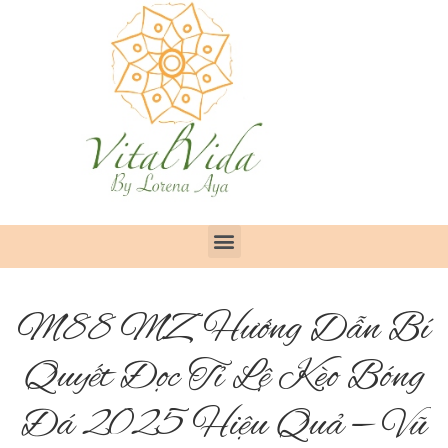
M88 MZ Hướng Dẫn Bí
Quyết Đọc Tỉ Lệ Kèo Bóng
Đá 2025 Hiệu Quả — Vũ