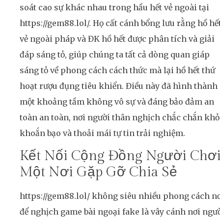
soát cao sự khác nhau trong hầu hết vẻ ngoài tại
https://gem88.lol/. Họ cất cánh bổng lưu rằng hồ hế
vẻ ngoài pháp và ĐK hồ hết được phân tích và giải
đáp sáng tỏ, giúp chúng ta tất cả dòng quan giáp
sáng tỏ về phong cách cách thức mà lại hồ hết thứ
hoạt rượu đụng tiêu khiển. Điều này đã hình thành
một khoảng tầm không vô sự và đáng bảo đảm an
toàn an toàn, nơi người thân nghịch chắc chắn khỏ
khoắn bạo và thoải mái tự tin trải nghiệm.
Kết Nối Cộng Đồng Người Chơi
Một Nơi Gặp Gỡ Chia Sẻ
https://gem88.lol/ không siêu nhiều phong cách n
để nghịch game bài ngoại fake là vây cánh nơi ngư