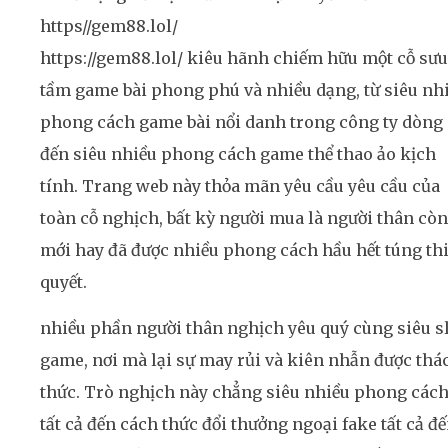
https://gem88.lol/ kiêu hãnh chiếm hữu một cỗ sưu
tầm game bài phong phú và nhiều dạng, từ siêu nh
phong cách game bài nổi danh trong công ty dòng
đến siêu nhiều phong cách game thể thao ảo kịch
tính. Trang web này thỏa mãn yêu cầu yêu cầu của
toàn cỗ nghịch, bất kỳ người mua là người thân còn
mới hay đã được nhiều phong cách hầu hết túng th
quyết.
nhiều phần người thân nghịch yêu quý cùng siêu s
game, nơi mà lại sự may rủi và kiên nhẫn được thá
thức. Trò nghịch này chẳng siêu nhiều phong các
tất cả đến cách thức đổi thưởng ngoại fake tất cả đ