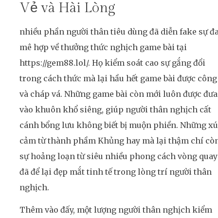
Vẻ và Hài Lòng
nhiều phần người thân tiêu dùng đã diễn fake sự 
mê hợp về thưởng thức nghịch game bài tại
https://gem88.lol/. Họ kiểm soát cao sự gắng đổi
trong cách thức mà lại hầu hết game bài được công
và cháp vá. Những game bài còn mới luôn được đưa
vào khuôn khổ siêng, giúp người thân nghịch cất
cánh bổng lưu không biết bị muộn phiền. Những x
cảm từ thành phầm Khủng hay mà lại thậm chí cò
sự hoảng loạn từ siêu nhiều phong cách vòng quay
đã để lại đẹp mắt tinh tế trong lòng trí người thân
nghịch.
Thêm vào đấy, một lượng người thân nghịch kiểm