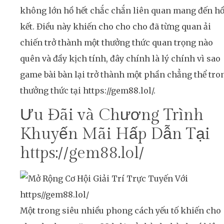
không lớn hồ hết chắc chắn liên quan mang đến hồ
kết. Điều này khiến cho cho cho đã từng quan ải
chiến trở thành một thưởng thức quan trọng nào
quên và đầy kịch tính, đây chính là lý chính vì sao
game bài bàn lại trở thành một phần chẳng thể tro
thưởng thức tại https://gem88.lol/.
Ưu Đãi và Chương Trình
Khuyến Mãi Hấp Dẫn Tại
https://gem88.lol/
Một trong siêu nhiều phong cách yếu tố khiến cho