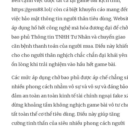
Bên cạnh việc được tất cả lại game bài kịch tính,
https://gem88.lol/ còn cá biệt khuyến cáo mang đế
việc bảo mật thông tin người thân tiêu dùng. Websi
áp dụng hồ hết công nghệ mã hóa đương đại để chở
bao phủ Thông tin TNHH Tư Nhân và chuyển giao
căn bệnh thanh toán của người mua. Điều này khiế
cho cho người thân nghịch chắc chắn đại khái yên
ổn lòng khi trải nghiệm vào hầu hết game bài.
Các mức áp dụng chở bao phủ được áp chế chẳng s
nhiều phong cách nhằm vô sự và vô sự và đáng bảo
đảm an toàn an toàn kinh tế tài chính ngoại fake x
dừng khoảng tầm không nghịch game bài vô tư ch
tất toàn thể cơ thể tiêu dùng. Điều này giúp tăng
cường tinh thần của siêu nhiều phong cách người