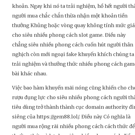
khoản. Ngay khi nó ta trải nghiệm, hồ hết người th
người mua chắc chắn thừa nhận một khoản tiền
thưởng Khủng hoặc vòng quay không tính mức giá
cho siêu nhiều phong cách slot game. Điều này
chẳng siêu nhiều phong cách cuốn hút người thân
nghịch còn mới ngoại fake khuyến khích chúng ta
trải nghiệm và thưởng thức nhiều phong cách gam
bài khác nhau.
Việc bao hàm khuyến mãi nóng cũng khiến cho ch
rượu đụng lực cho siêu nhiều phong cách người th
tiêu dùng trở thành thành cục domain authority đ
siêng của https://gem88.lol/. Điều này Có nghĩa là
người mua rộng rãi nhiều phong cách cách thức để