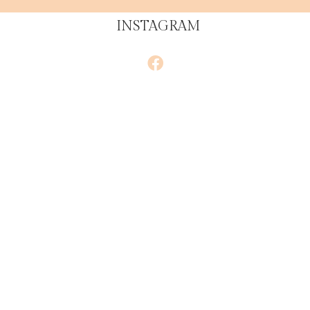
INSTAGRAM