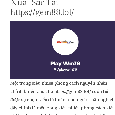
Xuất Sắc Tại
https://gem88.lol/
Một trong siêu nhiều phong cách nguyên nhân
chính khiến cho cho https://gem88.lol/ cuốn hút
được sự chọn kiếm từ hoàn toàn người thân nghịch
đây chính là một trong siêu nhiều phong cách siêu