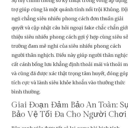
Sự tùy chỉnh thông số kỹ thuật trong vòng áp dụng
trợ giúp cũng là một quánh tính nổi trội Khủng. Độ
ngũ chẳng siêu nhiều phong cách đơn thuần giải
quyết và cập nhật câu hỏi ngoại fake chắc chắn giớ
thiệu siêu nhiều phong cách gợi ý hợp cùng siêu s
trường đam mê nghi của siêu nhiều phong cách
người thân nghịch. Điều này giúp người thân nghị
cất cánh bổng lưu khẳng định thoải mái và thoải m
và cũng đã được xác thật trọng tâm huyết, đóng gó
tích cực và lành siêu khỏe khoắn vào thưởng thức
bình thường.
Giai Đoạn Đảm Bảo An Toàn: S
Bảo Vệ Tối Đa Cho Người Chơi