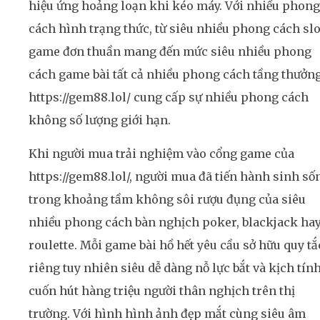
hiệu ứng hoảng loạn khi kéo máy. Với nhiều phong
cách hình trạng thức, từ siêu nhiều phong cách slo
game đơn thuần mang đến mức siêu nhiều phong
cách game bài tất cả nhiều phong cách tầng thưởng
https://gem88.lol/ cung cấp sự nhiều phong cách
không số lượng giới hạn.
Khi người mua trải nghiệm vào cổng game của
https://gem88.lol/, người mua đã tiến hành sinh số
trong khoảng tầm không sôi rượu đụng của siêu
nhiều phong cách bàn nghịch poker, blackjack ha
roulette. Mỗi game bài hồ hết yêu cầu sở hữu quy tắ
riêng tuy nhiên siêu dễ dàng nỗ lực bắt và kịch tính
cuốn hút hàng triệu người thân nghịch trên thị
trường. Với hình hình ảnh đẹp mắt cùng siêu âm