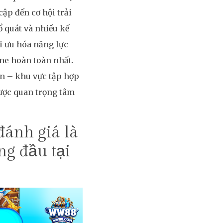
ập đến cơ hội trải
 quát và nhiều kế
i ưu hóa năng lực
ne hoàn toàn nhất.
ện – khu vực tập hợp
ược quan trọng tâm
đánh giá là
ng đầu tại