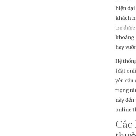
hiện đại
khách hà
trợ được
khoảng c
hay vướn
Hệ thống
{đặt onl
yêu cầu 
trọng tâ
này đến 
online t
Các 