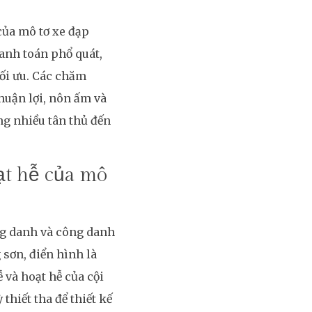
của mô tơ xe đạp
anh toán phổ quát,
tối ưu. Các chăm
huận lợi, nôn ấm và
ng nhiều tân thủ đến
ạt hễ của mô
ng danh và công danh
 sơn, điển hình là
 và hoạt hễ của cội
thiết tha để thiết kế