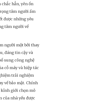
à chắc hẳn, yên ổn
 trọng tâm người ấm
yết được những yêu
ng tâm người về
âm người một bởi thay
, đáng tin cậy và
 bổ sung công nghệ
a cỗ máy và hiệp tác
ghiệm trải nghiệm
y về bảo mật. Chính
y kỉnh giới chọn mô
n của nhà yếu được