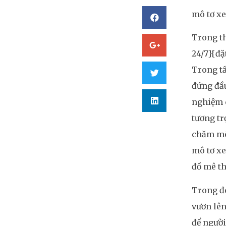
mô tơ xe
Trong th
24/7}{đặ
Trong tấ
đứng đầu
nghiệm c
tương tr
chăm môn
mô tơ xe
đồ mê th
Trong đo
vươn lên
để người