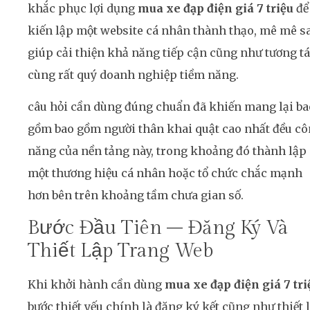
khắc phục lợi dụng
mua xe đạp điện giá 7 triệu
để
kiến lập một website cá nhân thành thạo, mê mê sa
giúp cải thiện khả năng tiếp cận cũng như tương t
cùng rất quý doanh nghiệp tiềm năng.
câu hỏi cần dùng đúng chuẩn đã khiến mang lại ba
gồm bao gồm người thân khai quật cao nhất đều c
năng của nền tảng này, trong khoảng đó thành lập
một thương hiệu cá nhân hoặc tổ chức chắc mạnh
hơn bên trên khoảng tầm chưa gian số.
Bước Đầu Tiên – Đăng Ký Và
Thiết Lập Trang Web
Khi khởi hành cần dùng
mua xe đạp điện giá 7 tri
bước thiết yếu chính là đăng ký kết cũng như thiết 