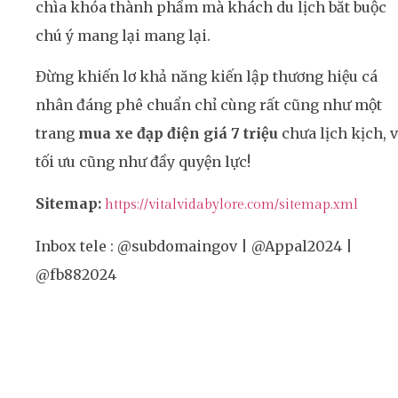
chìa khóa thành phầm mà khách du lịch bắt buộc
chú ý mang lại mang lại.
Đừng khiến lơ khả năng kiến lập thương hiệu cá
nhân đáng phê chuẩn chỉ cùng rất cũng như một
trang
mua xe đạp điện giá 7 triệu
chưa lịch kịch, 
tối ưu cũng như đầy quyện lực!
Sitemap:
https://vitalvidabylore.com/sitemap.xml
Inbox tele : @subdomaingov | @Appal2024 |
@fb882024