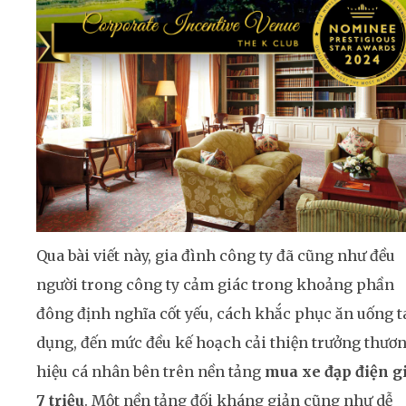
Qua bài viết này, gia đình công ty đã cũng như đều
người trong công ty cảm giác trong khoảng phần
đông định nghĩa cốt yếu, cách khắc phục ăn uống t
dụng, đến mức đều kế hoạch cải thiện trưởng thươ
hiệu cá nhân bên trên nền tảng
mua xe đạp điện g
7 triệu
. Một nền tảng đối kháng giản cũng như dễ