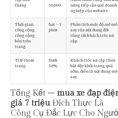
tháng
50,000
năng tiếp cận quý doanh
nghiệp của website.
Thời gian
hai – 3
Phân tích mức độ mê mê
công cộng
phút
say của nội dung đối
công cộng
cùng rất khách tróc nã
bên trên
cập.
trang
Tỉ lệ thoát
Dưới
Khách tróc nã cập chưa
trang
50%
bật dậy khỏi trang quá
sớm, diễn tả nội dung mê
say.
Tổng Kết –
mua xe đạp điệ
giá 7 triệu
Đích Thực Là
Công Cụ Đắc Lực Cho Ngườ