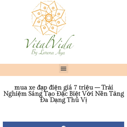
mua xe đạp điện giá 7 triệu – Trải
Nghiệm Sáng Tạo Đặc Biệt Với Nền Tảng
Đa Dạng Thú Vị