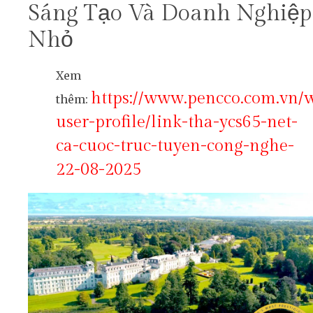
Sáng Tạo Và Doanh Nghiệp
Nhỏ
Xem
https://www.pencco.com.vn/
thêm:
user-profile/link-tha-ycs65-net-
ca-cuoc-truc-tuyen-cong-nghe-
22-08-2025