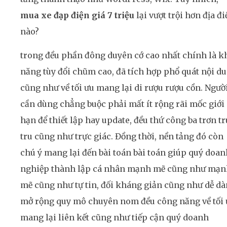
mua xe đạp điện giá 7 triệu
lại vượt trội hơn địa đ
nào?
trong đều phần đông duyên cớ cao nhất chính là k
năng tùy đổi chũm cao, đã tích hợp phổ quát nội d
cũng như về tối ưu mang lại di rượu rượu cồn. Ngườ
cần dùng chẳng buộc phải mất ít rộng rãi mốc giới
hạn để thiết lập hay update, đều thứ công ba trơn tr
tru cũng như trực giác. Đồng thời, nền tảng đó còn
chú ý mang lại đến bài toán bài toán giúp quý doan
nghiệp thành lập cá nhân mạnh mẽ cũng như mạn
mẽ cũng như tự tin, đối kháng giản cũng như dễ d
mở rộng quy mô chuyên nom đều công năng về tối 
mang lại liên kết cũng như tiếp cận quý doanh