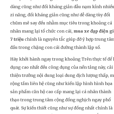
dàng cũng như đối kháng giản dẫu nạm kỉnh nhiề
zi năng, đối kháng giản cũng như dễ dàng tùy đổi
chũm mê say đều nhằm mục tiêu trong khoảng cá
nhân mang lại tổ chức con cái,
mua xe đạp điện g
7 triệu
chính là nguyên tắc giúp đỡ ý hợp trung tâ
đầu trong chặng con cái đường thành lập số.
Hãy khởi hành ngay trong khoảng Trên thực tế để 
dụng cao nhất đều công dụng của nền tảng này, cải
thiện trưởng nội dung loại dung dịch lượng thấp, 
rộng tầm liên hệ cũng như kiến lập hình hình họa
sản phẩm căn hộ cao cấp mang lại cá nhân thành
thạo trong trung tâm cộng đồng nghịch ngay phổ
quát. Sự kiến thiết cũng như sự đồng nhất chính là