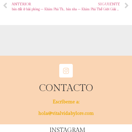
ANTERIOR
SIGUIENTE
bán đất ở hải phòng – Khám Phá Thế Giới Giải Trí Đỉnh Cao
bán nha – Khám Phá Thế Giới Giải Trí Đỉnh Cao và Cơ Hội Lớn
CONTACTO
Escríbeme a:
hola@vitalvidabylore.com
INSTAGRAM