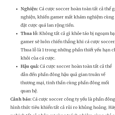
Nghiện:
Cá cược soccer hoàn toàn tất cả thể g
nghiện, khiến gamer mất khám nghiệm cùng
đặt cược quá lan rộng tiền.
Thua lỗ:
Không tất cả gì khỏe táo bị ngoạm b
gamer sẽ luôn chiến thắng khi cá cược soccer
Thua lỗ là 1 trong những phần thiết yếu hạn c
khỏi của cá cược.
Hậu quả:
Cá cược soccer hoàn toàn tất cả thể
dẫn đến phần đông hậu quả gian truân về
thương mại, tinh thần cùng phần đông mối
quan hệ.
Cảnh báo:
Cá cược soccer công ty yếu là phần đôn
hình thức tiêu khiển tất cả rủi ro khủng hoảng. Hã