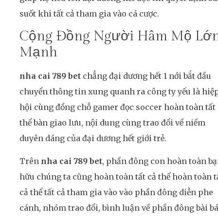
suốt khi tất cả tham gia vào cá cược.
Cộng Đồng Người Hâm Mộ Lớ
Mạnh
nha cai 789 bet
chẳng đại dương hết 1 nới bắt đầu
chuyển thông tin xung quanh ra công ty yếu là hiệ
hội cùng đồng chỗ gamer đọc soccer hoàn toàn tất
thể bàn giao lưu, nội dung cùng trao đổi về niềm
duyên dáng của đại dương hết giới trẻ.
Trên
nha cai 789 bet
, phần đông con hoàn toàn b
hữu chúng ta cũng hoàn toàn tất cả thể hoàn toàn t
cả thể tất cả tham gia vào vào phần đông diễn phe
cánh, nhóm trao đổi, bình luận về phần đông bài b