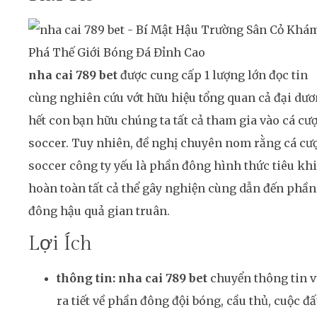
nha cai 789 bet
được cung cấp 1 lượng lớn đọc tin
cùng nghiên cứu vớt hữu hiệu tổng quan cả đại dư
hết con bạn hữu chúng ta tất cả tham gia vào cá cư
soccer. Tuy nhiên, đề nghị chuyên nom rằng cá cư
soccer công ty yếu là phần đông hình thức tiêu kh
hoàn toàn tất cả thể gây nghiện cùng dẫn đến phần
đông hậu quả gian truân.
Lợi Ích
thông tin:
nha cai 789 bet
chuyển thông tin v
ra tiết về phần đông đội bóng, cầu thủ, cuộc đấ