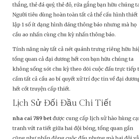
thắng, thẻ đá quý, thẻ đỏ, rứa gắng bạn hữu chúng t
Người tiêu dùng hoàn toàn tất cả thể cấu hình thiết
lập 1 số ít dạng hình dáng thông báo nhưng mà họ
cầu ao nhấn cùng chu kỳ nhấn thông báo.
Tính năng này tất cả nét quánh trưng riêng hữu hi
tổng quan cả đại dương hết con bạn hữu chúng ta
không sống sót chu kỳ theo dõi cuộc đấu trực tiếp 
cầm tất cả cầu ao bí quyết xử trí đọc tin về đại dươn
hết cốt truyện cấp thiết.
Lịch Sử Đối Đầu Chi Tiết
nha cai 789 bet
được cung cấp lịch sử hào hùng c
tranh vứt ra tiết giữa hai đội bóng, tổng quan gần
cũng như phần đông cuộc đấu nhưng mà hai đội v