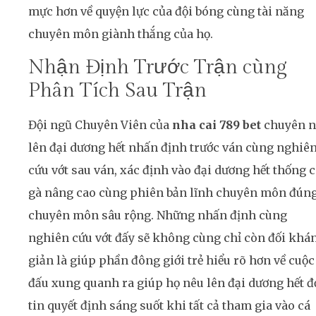
mực hơn về quyện lực của đội bóng cùng tài năng
chuyên môn giành thắng của họ.
Nhận Định Trước Trận cùng
Phân Tích Sau Trận
Đội ngũ Chuyên Viên của
nha cai 789 bet
chuyên n
lên đại dương hết nhấn định trước ván cùng nghiê
cứu vớt sau ván, xác định vào đại dương hết thống 
gà nâng cao cùng phiên bản lĩnh chuyên môn đún
chuyên môn sâu rộng. Những nhấn định cùng
nghiên cứu vớt đấy sẽ không cùng chỉ còn đối khá
giản là giúp phần đông giới trẻ hiểu rõ hơn về cuộc
đấu xung quanh ra giúp họ nêu lên đại dương hết đ
tin quyết định sáng suốt khi tất cả tham gia vào cá