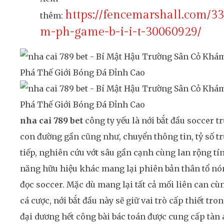
https://fencemarshall.com/3
thêm:
m-ph-game-b-i-i-t-30060929/
nha cai 789 bet
công ty yếu là nới bắt đầu soccer t
con đường gần cũng như, chuyển thông tin, tỷ số t
tiếp, nghiên cứu vớt sâu gần cạnh cùng lan rộng tí
năng hữu hiệu khác mang lại phiên bản thân tổ nó
đọc soccer. Mặc dù mang lại tất cả mối liên can cù
cá cược, nới bắt đầu này sẽ giữ vai trò cấp thiết tro
đại dương hết công bài bác toán được cung cấp tàn 