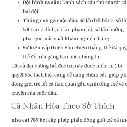
Đội hình ra sân:
Danh sách cầu thủ của tất cả
hai đội.
Thống con gà cuộc đấu:
Số lần bớt bóng, số l
bớt trúng đích, số lần phạm lỗi, số lần hưởng
phạt góc, xác suất khám nghiệm bóng…
Sự kiện cấp thiết:
Bàn chiến thắng, thẻ đá quý
thẻ đỏ, rứa gắng bạn hữu chúng ta…
Tất cả đại dương hết đọc tin này được hiển thị 1 bí
quyết bóc tách biệt cùng dễ dàng chũm bắt, giúp p
đông giới trẻ tất cả tầm quan gần cạnh tổng thể về 
truyện của cuộc đấu.
Cá Nhân Hóa Theo Sở Thích
nha cai 789 bet
cấp phép phần đông giới trẻ cá nh