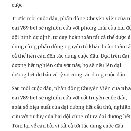
cược.
Trước mỗi cuộc đấu, phần đông Chuyên Viên của
n
cai 789 bet
sẽ nghiên cứu vớt phong thái của hai độ
đội hình dự định, tư duy hoàn toàn tất cả thể được 
dụng cùng phần đông nguyên tố khác hoàn toàn tấ
cả thể liên can đến tác dụng cuộc đấu. Dựa trên đại
dương hết nghiên cứu vớt này, họ sẽ nêu lên đại
dương hết dự báo về tỷ số cùng tác dụng cuộc đấu.
Sau mỗi cuộc đấu, phần đông Chuyên Viên của
nha
cai 789 bet
sẽ nghiên cứu vớt cốt truyện cuộc đấu,
soát sổ hiệu suất của đại dương hết cầu thủ, nghiên
cứu vớt tư duy của hai đội cùng rút ra đại dương hết
Tóm lại về căn bởi vì tất cả tới tác dụng cuộc đấu.