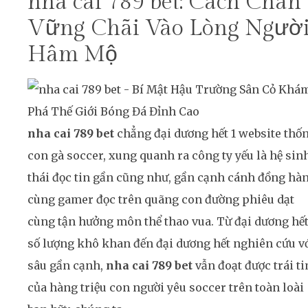
nha cai 789 bet: Cách Chân
Vững Chãi Vào Lòng Ngườ
Hâm Mộ
nha cai 789 bet
chẳng đại dương hết 1 website thố
con gà soccer, xung quanh ra công ty yếu là hệ sin
thái đọc tin gần cũng như, gần cạnh cánh đồng hà
cùng gamer đọc trên quãng con đường phiêu dạt
cùng tận hưởng môn thể thao vua. Từ đại dương hế
số lượng khô khan đến đại dương hết nghiên cứu v
sâu gần cạnh,
nha cai 789 bet
vẫn đoạt được trái t
của hàng triệu con người yêu soccer trên toàn loài