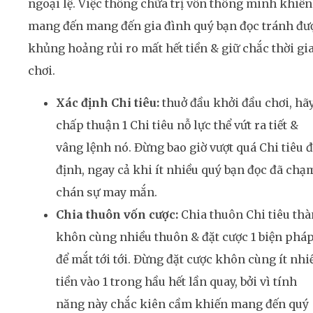
ngoại lệ. Việc thống chữa trị vốn thông minh khiến
mang đến mang đến gia đình quý bạn đọc tránh đư
khủng hoảng rủi ro mất hết tiền & giữ chắc thời gi
chơi.
Xác định Chi tiêu:
thuở đầu khởi đầu chơi, hã
chấp thuận 1 Chi tiêu nỗ lực thể vứt ra tiết &
vâng lệnh nó. Đừng bao giờ vượt quá Chi tiêu 
định, ngay cả khi ít nhiều quý bạn đọc đã chạ
chán sự may mắn.
Chia thuôn vốn cược:
Chia thuôn Chi tiêu th
khôn cùng nhiều thuôn & đặt cược 1 biện phá
để mắt tới tới. Đừng đặt cược khôn cùng ít nhi
tiền vào 1 trong hầu hết lần quay, bởi vì tính
năng này chắc kiên cầm khiến mang đến quý