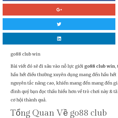
go88 club win
Bài viết đó sẽ đi sâu vào nỗ lực giới
go88 club win
,
hầu hết điều thường xuyên dụng mang đến hầu hết
nguyên tắc nâng cao, khiến mang đến mang đến gi
đình quý bạn đọc thấu hiểu hơn về trò chơi này & t
cơ hội thành quả.
Tổng Quan Về go88 club