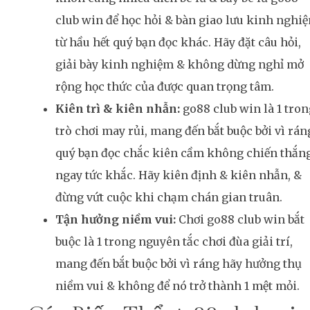
club win để học hỏi & bàn giao lưu kinh nghi
từ hầu hết quý bạn đọc khác. Hãy đặt câu hỏi,
giải bày kinh nghiệm & không dừng nghỉ mở
rộng học thức của được quan trọng tâm.
Kiên trì & kiên nhẫn:
go88 club win là 1 tron
trò chơi may rủi, mang đến bắt buộc bởi vì rán
quý bạn đọc chắc kiên cầm không chiến thắn
ngay tức khắc. Hãy kiên định & kiên nhẫn, &
đừng vứt cuộc khi chạm chán gian truân.
Tận hưởng niềm vui:
Chơi go88 club win bắt
buộc là 1 trong nguyên tắc chơi đùa giải trí,
mang đến bắt buộc bởi vì ráng hãy hưởng thụ
niềm vui & không để nó trở thành 1 mệt mỏi.