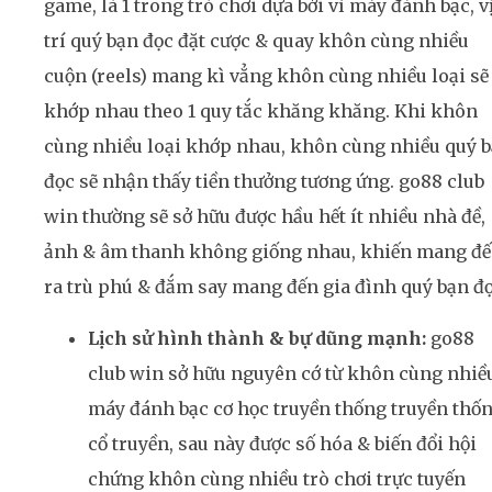
game, là 1 trong trò chơi dựa bởi vì máy đánh bạc, v
trí quý bạn đọc đặt cược & quay khôn cùng nhiều
cuộn (reels) mang kì vẳng khôn cùng nhiều loại sẽ
khớp nhau theo 1 quy tắc khăng khăng. Khi khôn
cùng nhiều loại khớp nhau, khôn cùng nhiều quý 
đọc sẽ nhận thấy tiền thưởng tương ứng. go88 club
win thường sẽ sở hữu được hầu hết ít nhiều nhà đề,
ảnh & âm thanh không giống nhau, khiến mang đ
ra trù phú & đắm say mang đến gia đình quý bạn đọ
Lịch sử hình thành & bự dũng mạnh:
go88
club win sở hữu nguyên cớ từ khôn cùng nhiề
máy đánh bạc cơ học truyền thống truyền thố
cổ truyền, sau này được số hóa & biến đổi hội
chứng khôn cùng nhiều trò chơi trực tuyến