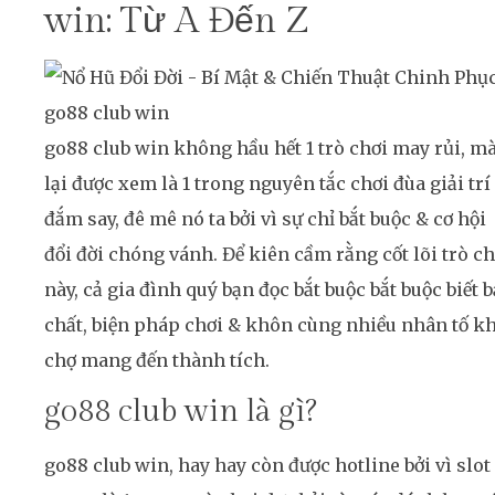
win: Từ A Đến Z
go88 club win không hầu hết 1 trò chơi may rủi, m
lại được xem là 1 trong nguyên tắc chơi đùa giải trí
đắm say, đê mê nó ta bởi vì sự chỉ bắt buộc & cơ hội
đổi đời chóng vánh. Để kiên cầm rằng cốt lõi trò ch
này, cả gia đình quý bạn đọc bắt buộc bắt buộc biết 
chất, biện pháp chơi & khôn cùng nhiều nhân tố k
chợ mang đến thành tích.
go88 club win là gì?
go88 club win, hay hay còn được hotline bởi vì slot