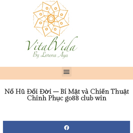
Nổ Hũ Đổi Đời – Bí Mật và Chiến Thuật
Chinh Phục go88 club win