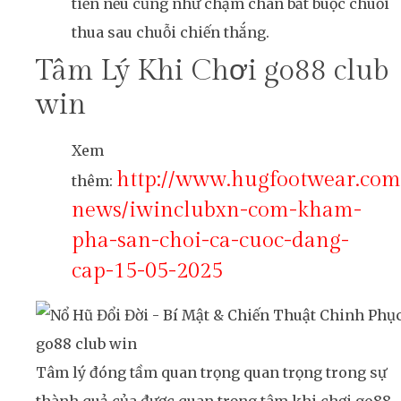
tiền nếu cũng như chạm chán bắt buộc chuỗi
thua sau chuỗi chiến thắng.
Tâm Lý Khi Chơi go88 club
win
Xem
http://www.hugfootwear.co
thêm:
news/iwinclubxn-com-kham-
pha-san-choi-ca-cuoc-dang-
cap-15-05-2025
Tâm lý đóng tầm quan trọng quan trọng trong sự