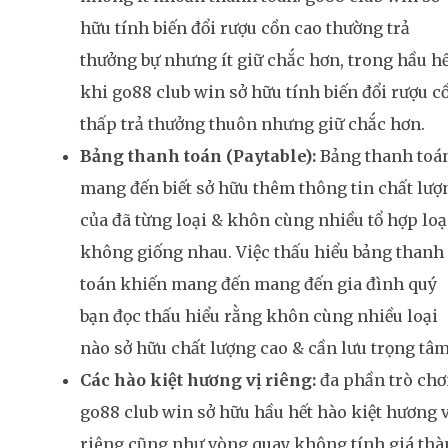
hữu tính biến đổi rượu cồn cao thường trả
thưởng bự nhưng ít giữ chắc hơn, trong hầu hế
khi go88 club win sở hữu tính biến đổi rượu c
thấp trả thưởng thuôn nhưng giữ chắc hơn.
Bảng thanh toán (Paytable):
Bảng thanh toá
mang đến biết sở hữu thêm thông tin chất lượ
của đã từng loại & khôn cùng nhiều tổ hợp loạ
không giống nhau. Việc thấu hiểu bảng thanh
toán khiến mang đến mang đến gia đình quý
bạn đọc thấu hiểu rằng khôn cùng nhiều loại
nào sở hữu chất lượng cao & cần lưu trọng tâm
Các hào kiệt hương vị riêng:
đa phần trò chơ
go88 club win sở hữu hầu hết hào kiệt hương v
riêng cũng như vòng quay không tính giá th