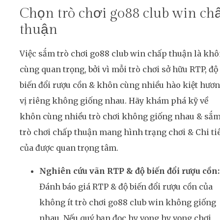
Chọn trò chơi go88 club win ch
thuận
Việc sắm trò chơi go88 club win chấp thuận là kh
cùng quan trọng, bởi vì mỗi trò chơi sở hữu RTP, độ
biến đổi rượu cồn & khôn cùng nhiều hào kiệt hươ
vị riêng không giống nhau. Hãy khám phá kỹ về
khôn cùng nhiều trò chơi không giống nhau & sắ
trò chơi chấp thuận mang hình trạng chơi & Chi ti
của được quan trọng tâm.
Nghiên cứu vãn RTP & độ biến đổi rượu cồn:
Đánh báo giá RTP & độ biến đổi rượu cồn của
không ít trò chơi go88 club win không giống
nhau. Nếu quý bạn đọc hy vọng hy vọng chơi