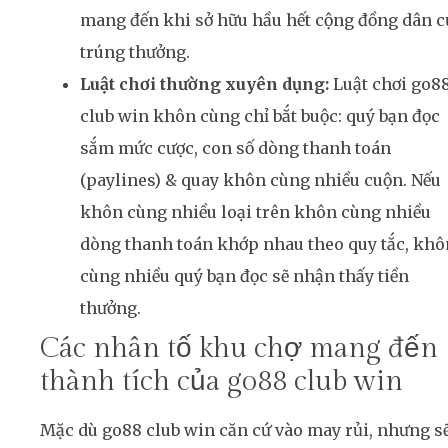
mang đến khi sở hữu hầu hết cộng đồng dân c
trúng thưởng.
Luật chơi thường xuyên dụng:
Luật chơi go8
club win khôn cùng chỉ bắt buộc: quý bạn đọc
sắm mức cược, con số dòng thanh toán
(paylines) & quay khôn cùng nhiều cuộn. Nếu
khôn cùng nhiều loại trên khôn cùng nhiều
dòng thanh toán khớp nhau theo quy tắc, khô
cùng nhiều quý bạn đọc sẽ nhận thấy tiền
thưởng.
Các nhân tố khu chợ mang đến
thành tích của go88 club win
Mặc dù go88 club win căn cứ vào may rủi, nhưng s