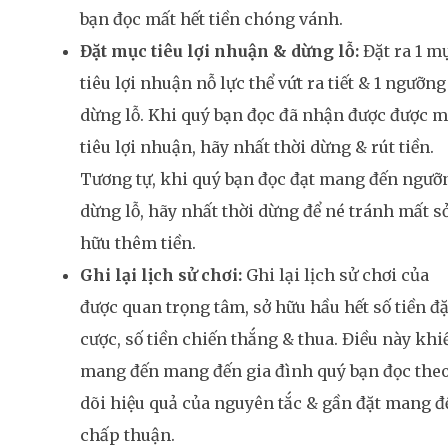
bạn đọc mất hết tiền chóng vánh.
Đặt mục tiêu lợi nhuận & dừng lỗ:
Đặt ra 1 m
tiêu lợi nhuận nỗ lực thể vứt ra tiết & 1 ngưỡng
dừng lỗ. Khi quý bạn đọc đã nhận được được 
tiêu lợi nhuận, hãy nhất thời dừng & rút tiền.
Tương tự, khi quý bạn đọc đạt mang đến ngưỡ
dừng lỗ, hãy nhất thời dừng để né tránh mất s
hữu thêm tiền.
Ghi lại lịch sử chơi:
Ghi lại lịch sử chơi của
được quan trọng tâm, sở hữu hầu hết số tiền đặ
cược, số tiền chiến thắng & thua. Điều này khi
mang đến mang đến gia đình quý bạn đọc the
dõi hiệu quả của nguyên tắc & gần đặt mang đ
chấp thuận.