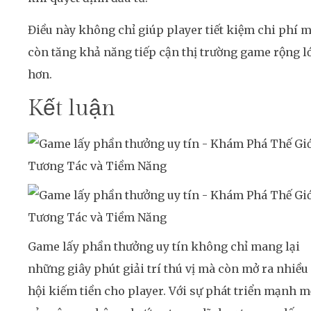
Điều này không chỉ giúp player tiết kiệm chi phí 
còn tăng khả năng tiếp cận thị trường game rộng l
hơn.
Kết luận
Game lấy phần thưởng uy tín không chỉ mang lại
những giây phút giải trí thú vị mà còn mở ra nhiều
hội kiếm tiền cho player. Với sự phát triển mạnh m