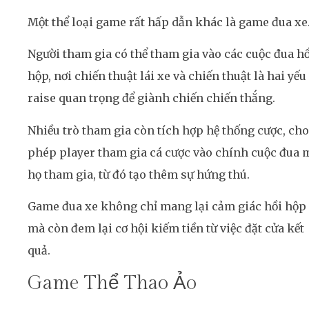
Một thể loại game rất hấp dẫn khác là game đua xe
Người tham gia có thể tham gia vào các cuộc đua hồ
hộp, nơi chiến thuật lái xe và chiến thuật là hai yếu
raise quan trọng để giành chiến chiến thắng.
Nhiều trò tham gia còn tích hợp hệ thống cược, cho
phép player tham gia cá cược vào chính cuộc đua 
họ tham gia, từ đó tạo thêm sự hứng thú.
Game đua xe không chỉ mang lại cảm giác hồi hộp
mà còn đem lại cơ hội kiếm tiền từ việc đặt cửa kết
quả.
Game Thể Thao Ảo