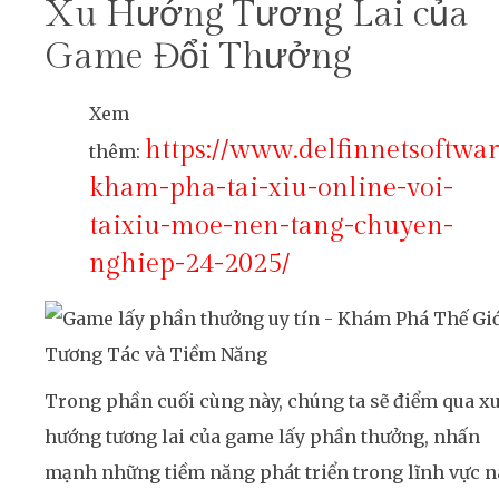
Xu Hướng Tương Lai của
Game Đổi Thưởng
Xem
https://www.delfinnetsoftwa
thêm:
kham-pha-tai-xiu-online-voi-
taixiu-moe-nen-tang-chuyen-
nghiep-24-2025/
Trong phần cuối cùng này, chúng ta sẽ điểm qua x
hướng tương lai của game lấy phần thưởng, nhấn
mạnh những tiềm năng phát triển trong lĩnh vực n