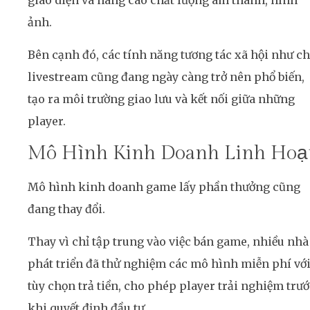
giao diện và nâng cao chất lượng âm thanh, hình
ảnh.
Bên cạnh đó, các tính năng tương tác xã hội như ch
livestream cũng đang ngày càng trở nên phổ biến,
tạo ra môi trường giao lưu và kết nối giữa những
player.
Mô Hình Kinh Doanh Linh Hoạ
Mô hình kinh doanh game lấy phần thưởng cũng
đang thay đổi.
Thay vì chỉ tập trung vào việc bán game, nhiều nhà
phát triển đã thử nghiệm các mô hình miễn phí vớ
tùy chọn trả tiền, cho phép player trải nghiệm trướ
khi quyết định đầu tư.