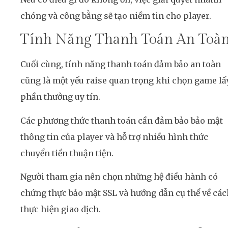
chóng và công bằng sẽ tạo niềm tin cho player.
Tính Năng Thanh Toán An Toà
Cuối cùng, tính năng thanh toán đảm bảo an toàn
cũng là một yếu raise quan trọng khi chọn game lấ
phần thưởng uy tín.
Các phương thức thanh toán cần đảm bảo bảo mật
thông tin của player và hỗ trợ nhiều hình thức
chuyển tiền thuận tiện.
Người tham gia nên chọn những hệ điều hành có
chứng thực bảo mật SSL và hướng dẫn cụ thể về các
thực hiện giao dịch.