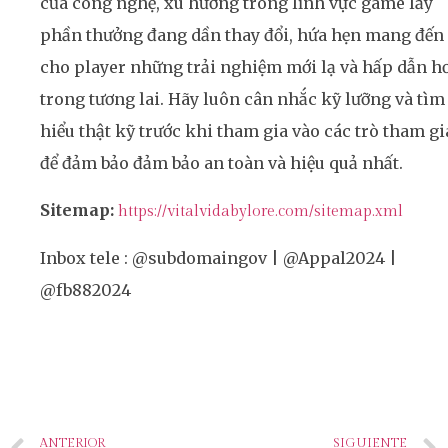
của công nghệ, xu hướng trong lĩnh vực game lấy
phần thưởng đang dần thay đổi, hứa hẹn mang đến
cho player những trải nghiệm mới lạ và hấp dẫn h
trong tương lai. Hãy luôn cân nhắc kỹ lưỡng và tìm
hiểu thật kỹ trước khi tham gia vào các trò tham gi
để đảm bảo đảm bảo an toàn và hiệu quả nhất.
Sitemap:
https://vitalvidabylore.com/sitemap.xml
Inbox tele : @subdomaingov | @Appal2024 |
@fb882024
ANTERIOR
SIGUIENTE