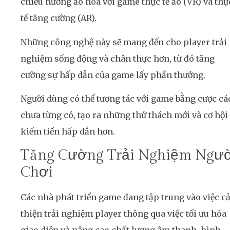
chiều hướng ảo hóa với game thực tế ảo (VR) và thự
tế tăng cường (AR).
Những công nghệ này sẽ mang đến cho player trải
nghiệm sống động và chân thực hơn, từ đó tăng
cường sự hấp dẫn của game lấy phần thưởng.
Người dùng có thể tương tác với game bằng cược cá
chưa từng có, tạo ra những thử thách mới và cơ hội
kiếm tiền hấp dẫn hơn.
Tăng Cường Trải Nghiệm Ngườ
Chơi
Các nhà phát triển game đang tập trung vào việc cả
thiện trải nghiệm player thông qua việc tối ưu hóa