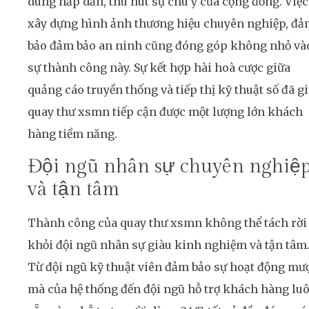
dung hấp dẫn, thu hút sự chú ý của cộng đồng. Việc
xây dựng hình ảnh thương hiệu chuyên nghiệp, đ
bảo đảm bảo an ninh cũng đóng góp không nhỏ và
sự thành công này. Sự kết hợp hài hoà cược giữa
quảng cáo truyền thống và tiếp thị kỹ thuật số đã g
quay thư xsmn tiếp cận được một lượng lớn khách
hàng tiềm năng.
Đội ngũ nhân sự chuyên nghiệ
và tận tâm
Thành công của quay thư xsmn không thể tách rời
khỏi đội ngũ nhân sự giàu kinh nghiệm và tận tâm
Từ đội ngũ kỹ thuật viên đảm bảo sự hoạt động mư
mà của hệ thống đến đội ngũ hỗ trợ khách hàng lu