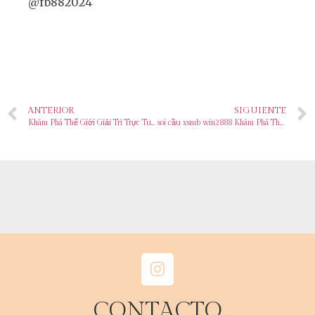
@fb882024
ANTERIOR
SIGUIENTE
Khám Phá Thế Giới Giải Trí Trực Tuyến Cùng kêt quả xổ số miền bắc hôm nay – Trải Nghiệm Đỉnh Cao
soi cầu xsmb win2888 Khám Phá Thế Giới Bí Ẩn Đằng Sau Con Số – Sự Thật Và Huyền Thoại
CONTACTO