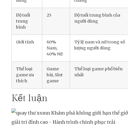
dùng
tháng
Độ tuổi
25
Độ tuổi trung bình của
trung
người dùng
bình
Giới tính
60%
Tỷ lệ nam và nữ trong số
Nam,
lượng người dùng
40% Nữ
Thể loại
Game
Thể loại game phổ biến
game ưa
bài, Slot
nhất
thích
game
Kết luận