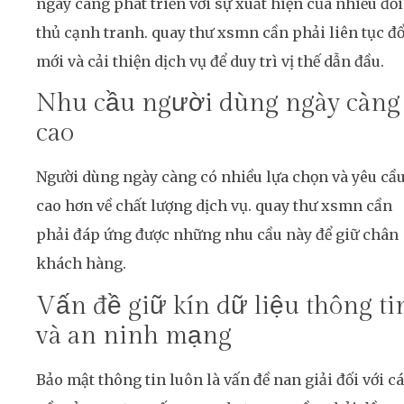
ngày càng phát triển với sự xuất hiện của nhiều đối
thủ cạnh tranh. quay thư xsmn cần phải liên tục đổ
mới và cải thiện dịch vụ để duy trì vị thế dẫn đầu.
Nhu cầu người dùng ngày càng
cao
Người dùng ngày càng có nhiều lựa chọn và yêu cầ
cao hơn về chất lượng dịch vụ. quay thư xsmn cần
phải đáp ứng được những nhu cầu này để giữ chân
khách hàng.
Vấn đề giữ kín dữ liệu thông ti
và an ninh mạng
Bảo mật thông tin luôn là vấn đề nan giải đối với c