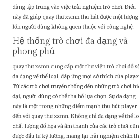
dùng tập trung vào việc trải nghiệm trò chơi. Điều
này đã giúp quay thư xsmn thu hút được một lượng
lớn người dùng không quen thuộc với công nghệ.
Hệ thống trò chơi đa dạng và
phong phú
quay thư xsmn cung cấp một thư viện trò chơi đồ sộ
đa dạng về thể loại, đáp ứng mọi sở thích của playe
Từ các trò chơi truyền thống đến những trò chơi hi
đại, người dùng có thể tha hồ lựa chọn. Sự đa dạng
này là một trong những điểm mạnh thu hút player
đến với quay thư xsmn. Không chỉ đa dạng về thể lo
chất lượng đồ họa và âm thanh của các trò chơi cũ
được đầu tư kỹ lưỡng, mang lại trải nghiệm chân t