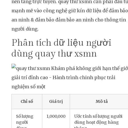
nền tảng trực tuyến. quay thư xsmn cần phải đầu t
mạnh mẽ vào công nghệ giữ kín dữ liệu để đảm bảo
an ninh & đảm bảo đảm bảo an ninh cho thông tin
người dùng.
Phân tích dữ liệu người
dùng quay thư xsmn
Chỉ số
Giá trị
Mô tả
Số lượng
1,000,000
Ước tính số lượng người
người
dùng hoạt động hàng