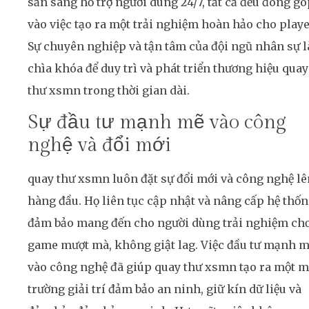
sẵn sàng hỗ trợ người dùng 24/7, tất cả đều đóng gó
vào việc tạo ra một trải nghiệm hoàn hảo cho playe
Sự chuyên nghiệp và tận tâm của đội ngũ nhân sự l
chìa khóa để duy trì và phát triển thương hiệu quay
thư xsmn trong thời gian dài.
Sự đầu tư mạnh mẽ vào công
nghệ và đổi mới
quay thư xsmn luôn đặt sự đổi mới và công nghệ lê
hàng đầu. Họ liên tục cập nhật và nâng cấp hệ thốn
đảm bảo mang đến cho người dùng trải nghiệm ch
game mượt mà, không giật lag. Việc đầu tư mạnh 
vào công nghệ đã giúp quay thư xsmn tạo ra một m
trường giải trí đảm bảo an ninh, giữ kín dữ liệu và