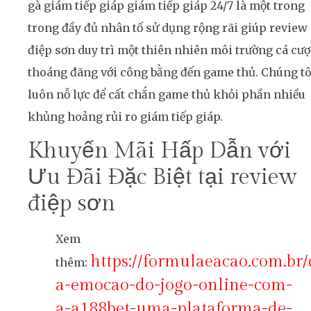
gà giám tiếp giáp giám tiếp giáp 24/7 là một trong
trong đầy đủ nhân tố sử dụng rộng rãi giúp review
điệp sơn duy trì một thiên nhiên môi trường cá cượ
thoáng đãng với công bằng đến game thủ. Chúng tô
luôn nỗ lực để cất chắn game thủ khỏi phần nhiều
khủng hoảng rủi ro giám tiếp giáp.
Khuyến Mãi Hấp Dẫn với
Ưu Đãi Đặc Biệt tại review
điệp sơn
Xem
https://formulaeacao.com.br
thêm:
a-emocao-do-jogo-online-com-
a-a188bet-uma-plataforma-de-