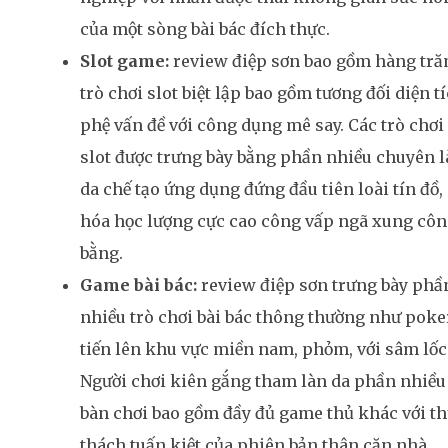
của một sòng bài bác đích thực.
Slot game:
review điệp sơn bao gồm hàng tr
trò chơi slot biệt lập bao gồm tương đối diện t
phệ vấn đề với công dụng mê say. Các trò chơi
slot được trưng bày bằng phần nhiều chuyên 
da chế tạo ứng dụng đứng đầu tiên loài tín đồ,
hóa học lượng cực cao công vấp ngã xung cô
bằng.
Game bài bác:
review điệp sơn trưng bày phầ
nhiều trò chơi bài bác thông thường như poke
tiến lên khu vực miền nam, phỏm, với sâm lốc
Người chơi kiên gắng tham làn da phần nhiều
bàn chơi bao gồm đầy đủ game thủ khác với t
thách tuấn kiệt của phiên bản thân căn nhà