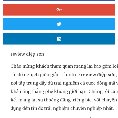
review điệp sơn
Chào mừng khách tham quan mang lại bao gồm lo
tín đồ nghịch giỡn giải trí online
review điệp sơn
,
nơi tập trung đầy đủ trải nghiệm cá cược dòng mã 
khả năng thắng phệ không giới hạn. Chúng tôi ca
kết mang lại sự thoáng đãng, riêng biệt với chuyên
dụng đến tín đồ trải nghiệm chuyên nghiệp nhất.