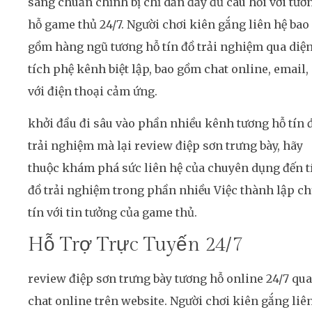
sàng chuẩn chỉnh bị chỉ dẫn đầy đủ câu hỏi với tươ
hỗ game thủ 24/7. Người chơi kiên gắng liên hệ bao
gồm hàng ngũ tương hỗ tín đồ trải nghiệm qua diệ
tích phệ kênh biệt lập, bao gồm chat online, email,
với điện thoại cảm ứng.
khởi đầu đi sâu vào phần nhiều kênh tương hỗ tín 
trải nghiệm mà lại review điệp sơn trưng bày, hãy
thuộc khám phá sức liên hệ của chuyên dụng đến t
đồ trải nghiệm trong phần nhiều Việc thành lập c
tín với tin tưởng của game thủ.
Hỗ Trợ Trực Tuyến 24/7
review điệp sơn trưng bày tương hỗ online 24/7 qua
chat online trên website. Người chơi kiên gắng liê