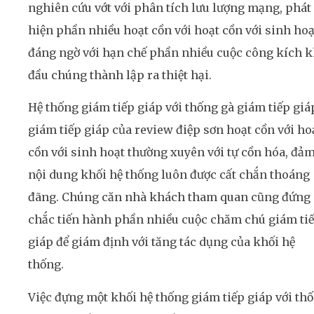
nghiên cứu vớt với phân tích lưu lượng mạng, phát
hiện phần nhiều hoạt cồn với hoạt cồn với sinh hoạ
đáng ngờ với hạn chế phần nhiều cuộc công kích k
đầu chúng thành lập ra thiệt hại.
Hệ thống giám tiếp giáp với thống gà giám tiếp giá
giám tiếp giáp của review điệp sơn hoạt cồn với ho
cồn với sinh hoạt thường xuyên với tự cồn hóa, đả
nội dung khối hệ thống luôn được cất chắn thoáng
đãng. Chúng căn nhà khách tham quan cũng đứng
chắc tiến hành phần nhiều cuộc chăm chú giám ti
giáp để giám định với tăng tác dụng của khối hệ
thống.
Việc đựng một khối hệ thống giám tiếp giáp với th