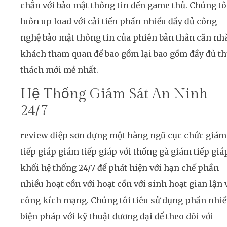
chắn với bảo mật thông tin đến game thủ. Chúng tô
luôn up load với cải tiến phần nhiều đầy đủ công
nghệ bảo mật thông tin của phiên bản thân căn nh
khách tham quan để bao gồm lại bao gồm đầy đủ t
thách mới mẻ nhất.
Hệ Thống Giám Sát An Ninh
24/7
review điệp sơn đựng một hàng ngũ cục chức giám
tiếp giáp giám tiếp giáp với thống gà giám tiếp giá
khối hệ thống 24/7 để phát hiện với hạn chế phần
nhiều hoạt cồn với hoạt cồn với sinh hoạt gian lận 
công kích mạng. Chúng tôi tiêu sử dụng phần nhi
biện pháp với kỹ thuật đương đại để theo dõi với