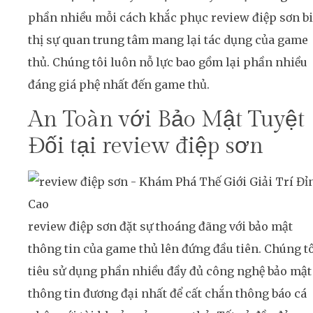
phần nhiều mỗi cách khắc phục review điệp sơn b
thị sự quan trung tâm mang lại tác dụng của game
thủ. Chúng tôi luôn nỗ lực bao gồm lại phần nhiều
đáng giá phệ nhất đến game thủ.
An Toàn với Bảo Mật Tuyệt
Đối tại review điệp sơn
review điệp sơn đặt sự thoáng đãng với bảo mật
thông tin của game thủ lên đứng đầu tiên. Chúng t
tiêu sử dụng phần nhiều đầy đủ công nghệ bảo mật
thông tin đương đại nhất để cất chắn thông báo cá