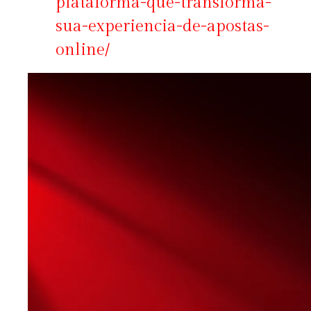
plataforma-que-transforma-
sua-experiencia-de-apostas-
online/