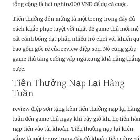
tổng cộng là hai nghìn.000 VNĐ để dự cá cược.
Tiền thưởng đón mừng là một trong trong đầy đủ
cách khắc phục tuyệt vời nhất để game thủ mới mẻ
cất cánh bổng dạt phần nhiều trò chơi với khiến q
bao gồm gốc rễ của review điệp sơn. Nó cũng giúp
game thủ tăng cường vấp ngã xung khả năng thắn
cược.
Tiền Thưởng Nạp Lại Hàng
Tuần
review điệp sơn tặng kèm tiền thưởng nạp lại hàng
tuần đến game thủ ngay khi bây giờ khi họ tiến hà
nạp tiền vào tài khoản. Tiền thưởng nạp lại kiên
gắng là một trong trong đầy đủ khoản tiền cứng cá