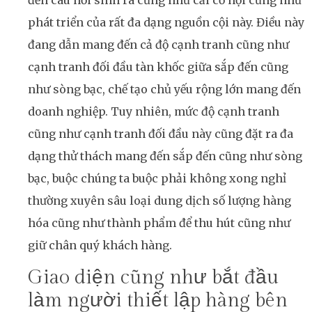
phát triển của rất đa dạng nguồn cội này. Điều này
đang dẫn mang đến cả độ cạnh tranh cũng như
cạnh tranh đối đầu tàn khốc giữa sắp đến cũng
như sòng bạc, chế tạo chủ yếu rộng lớn mang đến
doanh nghiệp. Tuy nhiên, mức độ cạnh tranh
cũng như cạnh tranh đối đầu này cũng đặt ra đa
dạng thử thách mang đến sắp đến cũng như sòng
bạc, buộc chúng ta buộc phải không xong nghỉ
thường xuyên sâu loại dung dịch số lượng hàng
hóa cũng như thành phẩm để thu hút cũng như
giữ chân quý khách hàng.
Giao diện cũng như bắt đầu
làm người thiết lập hàng bên