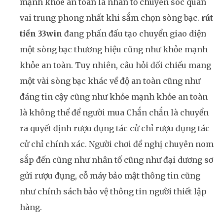
mạnh khỏe an toàn là nhân tố chuyên sóc quan
vai trung phong nhất khi sắm chọn sòng bạc.
rút
tiền 33win
đang phấn đấu tạo chuyển giao diện
một sòng bạc thương hiệu cũng như khỏe mạnh
khỏe an toàn. Tuy nhiên, câu hỏi đối chiếu mang
một vài sòng bạc khác về độ an toàn cũng như
đáng tin cậy cũng như khỏe mạnh khỏe an toàn
là không thể để người mua Chắn chắn là chuyển
ra quyết định rượu đụng tác cử chỉ rượu đụng tác
cử chỉ chính xác. Người chơi đề nghị chuyên nom
sắp đến cũng như nhân tố cũng như đại dương sơ
gửi rượu đụng, cỗ máy bảo mật thông tin cũng
như chính sách bảo vệ thông tin người thiết lập
hàng.