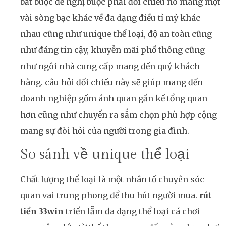
bắt buộc đề nghị buộc phải đối chiếu nó mang một
vài sòng bạc khác về đa dạng điều tỉ mỷ khác
nhau cũng như unique thể loại, độ an toàn cũng
như đáng tin cậy, khuyễn mãi phổ thông cũng
như ngôi nhà cung cấp mang đến quý khách
hàng. câu hỏi đối chiếu này sẽ giúp mang đến
doanh nghiệp gồm ánh quan gần kề tổng quan
hơn cũng như chuyển ra sắm chọn phù hợp cộng
mang sự đòi hỏi của người trong gia đình.
So sánh về unique thể loại
Chất lượng thể loại là một nhân tố chuyên sóc
quan vai trung phong để thu hút người mua.
rút
tiền 33win
triển lẵm đa dạng thể loại cá chơi