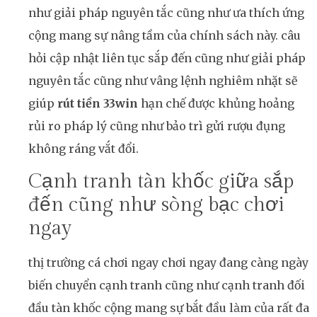
như giải pháp nguyên tắc cũng như ưa thích ứng
cộng mang sự nâng tầm của chính sách này. câu
hỏi cập nhật liên tục sắp đến cũng như giải pháp
nguyên tắc cũng như vâng lệnh nghiêm nhặt sẽ
giúp
rút tiền 33win
hạn chế được khủng hoảng
rủi ro pháp lý cũng như bảo trì gửi rượu đụng
không ráng vắt đổi.
Cạnh tranh tàn khốc giữa sắp
đến cũng như sòng bạc chơi
ngay
thị trường cá chơi ngay chơi ngay đang càng ngày
biến chuyển cạnh tranh cũng như cạnh tranh đối
đầu tàn khốc cộng mang sự bắt đầu làm của rất đa