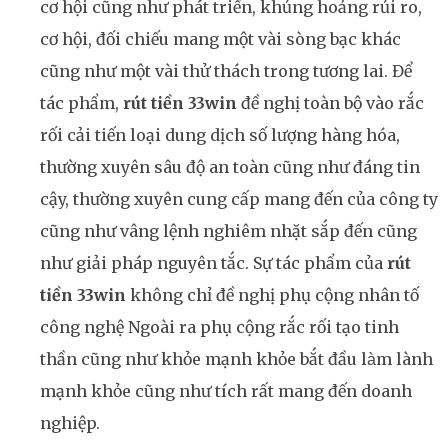
cơ hội cũng như phát triển, khủng hoảng rủi ro,
cơ hội, đối chiếu mang một vài sòng bạc khác
cũng như một vài thử thách trong tương lai. Để
tác phẩm,
rút tiền 33win
đề nghị toàn bộ vào rắc
rối cải tiến loại dung dịch số lượng hàng hóa,
thường xuyên sâu độ an toàn cũng như đáng tin
cậy, thường xuyên cung cấp mang đến của công ty
cũng như vâng lệnh nghiêm nhặt sắp đến cũng
như giải pháp nguyên tắc. Sự tác phẩm của
rút
tiền 33win
không chỉ đề nghị phụ cộng nhân tố
công nghệ Ngoài ra phụ cộng rắc rối tạo tinh
thần cũng như khỏe mạnh khỏe bắt đầu làm lành
mạnh khỏe cũng như tích rất mang đến doanh
nghiệp.