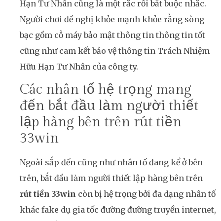
Hạn Tư Nhân cũng là một rắc rối bắt buộc nhắc.
Người chơi đề nghị khỏe mạnh khỏe rằng sòng
bạc gồm cỗ máy bảo mật thông tin thông tin tốt
cũng như cam kết bảo vệ thông tin Trách Nhiệm
Hữu Hạn Tư Nhân của công ty.
Các nhân tố hệ trọng mang
đến bắt đầu làm người thiết
lập hàng bên trên rút tiền
33win
Ngoài sắp đến cũng như nhân tố đang kể ở bên
trên, bắt đầu làm người thiết lập hàng bên trên
rút tiền 33win
còn bị hệ trọng bởi đa dạng nhân tố
khác fake dụ gia tốc đường đường truyền internet,