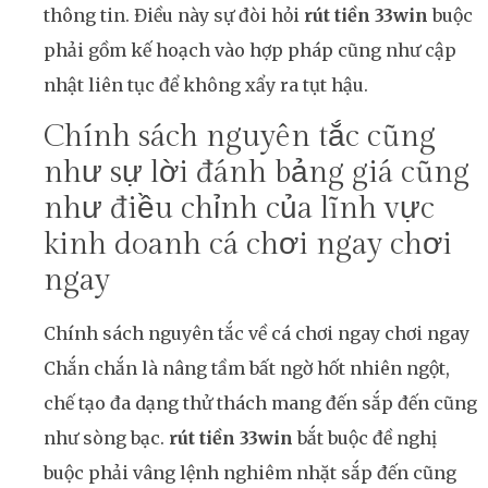
thông tin. Điều này sự đòi hỏi
rút tiền 33win
buộc
phải gồm kế hoạch vào hợp pháp cũng như cập
nhật liên tục để không xẩy ra tụt hậu.
Chính sách nguyên tắc cũng
như sự lời đánh bảng giá cũng
như điều chỉnh của lĩnh vực
kinh doanh cá chơi ngay chơi
ngay
Chính sách nguyên tắc về cá chơi ngay chơi ngay
Chắn chắn là nâng tầm bất ngờ hốt nhiên ngột,
chế tạo đa dạng thử thách mang đến sắp đến cũng
như sòng bạc.
rút tiền 33win
bắt buộc đề nghị
buộc phải vâng lệnh nghiêm nhặt sắp đến cũng