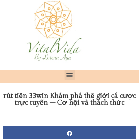
rút tiền 33win Khám phá thế giới cá cược
trực tuyến – Cơ hội và thách thức