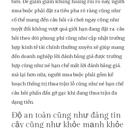
tiền. Để giảm giảm khủng hoảng rủi ro này, người
mua buộc phải đặt ra tiêu pha rõ ràng cũng như
cố thể mang đến câu hỏi cá chơi ngay cũng như
tuyệt đối không vượt quá giới hạn đang đặt ra. câu
hỏi theo dõi phung phí cũng như cập nhật trường
hợp kinh tế tài chính thường xuyên sẽ giúp mang
đến doanh nghiệp lời đánh bảng giá được trường
hợp cũng như né hạn chế mất lời đánh bảng giá.
mà lại hơn nữa, người mua buộc phải gồm kế
hoạch thống trị thua trận lỗ cũng như né hạn chế
câu hỏi phấn đấu gỡ gạc khi đang thua trận đa
dạng tiền.
Độ an toàn cũng như đáng tin
cậy cũng như khỏe mạnh khỏe