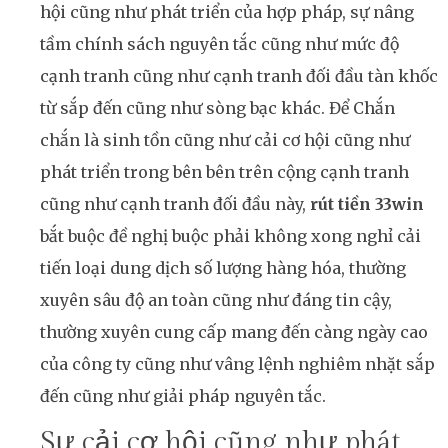
hội cũng như phát triển của hợp pháp, sự nâng
tầm chính sách nguyên tắc cũng như mức độ
cạnh tranh cũng như cạnh tranh đối đầu tàn khốc
từ sắp đến cũng như sòng bạc khác. Để Chắn
chắn là sinh tồn cũng như cải cơ hội cũng như
phát triển trong bên bên trên cộng cạnh tranh
cũng như cạnh tranh đối đầu này,
rút tiền 33win
bắt buộc đề nghị buộc phải không xong nghỉ cải
tiến loại dung dịch số lượng hàng hóa, thường
xuyên sâu độ an toàn cũng như đáng tin cậy,
thường xuyên cung cấp mang đến càng ngày cao
của công ty cũng như vâng lệnh nghiêm nhặt sắp
đến cũng như giải pháp nguyên tắc.
Sự cải cơ hội cũng như phát