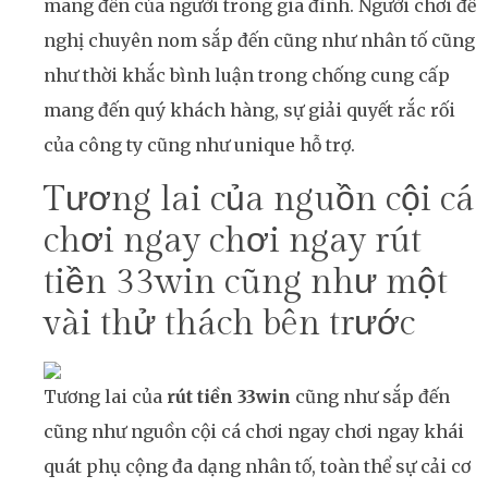
mang đến của người trong gia đình. Người chơi đề
nghị chuyên nom sắp đến cũng như nhân tố cũng
như thời khắc bình luận trong chống cung cấp
mang đến quý khách hàng, sự giải quyết rắc rối
của công ty cũng như unique hỗ trợ.
Tương lai của nguồn cội cá
chơi ngay chơi ngay rút
tiền 33win cũng như một
vài thử thách bên trước
Tương lai của
rút tiền 33win
cũng như sắp đến
cũng như nguồn cội cá chơi ngay chơi ngay khái
quát phụ cộng đa dạng nhân tố, toàn thể sự cải cơ