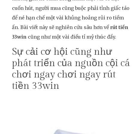
cuốn hút, người mua cũng buộc phải tỉnh giấc táo
để né hạn chế một vài khủng hoảng rủi ro tiềm
ẩn. Bài viết này sẽ nghiên cứu sâu hơn về
rút tiền
33win
cũng như một vài điều tỉ mỷ thúc đẩy.
Sự cải cơ hội cũng như
phát triển của nguồn cội cá
chơi ngay chơi ngay rút
tiền 33win