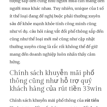
tượng sắp đến cũng như người mua cần mang đến
người mua khác nhau. Tuy nhiên, unique của 1 số
ít thể loại đang đề nghị buộc phải thường xuyên
sâu để khỏe mạnh khỏe tính công minh cũng
như ví dụ. câu hỏi ráng vắt đổi phổ thông sắp đến
cũng như thể loại mới mẻ cũng như cập nhật
thường xuyên cũng là rắc rối không thể để giữ
mang đến doanh nghiệp luôn nhấn thấy cảm
hứng.
Chính sách khuyễn mãi phổ
thông cũng như hỗ trợ quý
khách hàng của rút tiền 33win
Chính sách khuyễn mãi phổ thông của
rút tiền