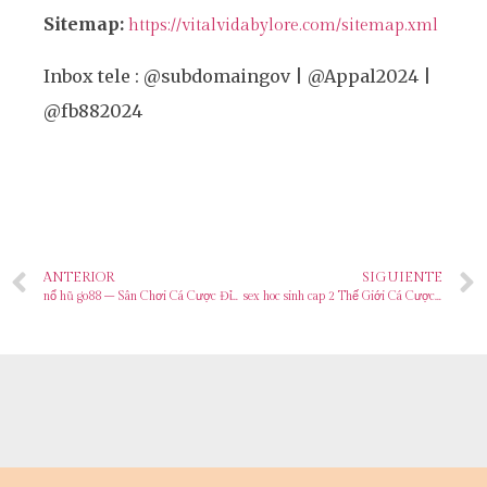
Sitemap:
https://vitalvidabylore.com/sitemap.xml
Inbox tele : @subdomaingov | @Appal2024 |
@fb882024
ANTERIOR
SIGUIENTE
nổ hũ go88 – Sân Chơi Cá Cược Đỉnh Cao Cho Dân Chơi Việt
sex hoc sinh cap 2 Thế Giới Cá Cược Thể Thao Trực Tuyến Hấp Dẫn – Khám Phá Ngay!