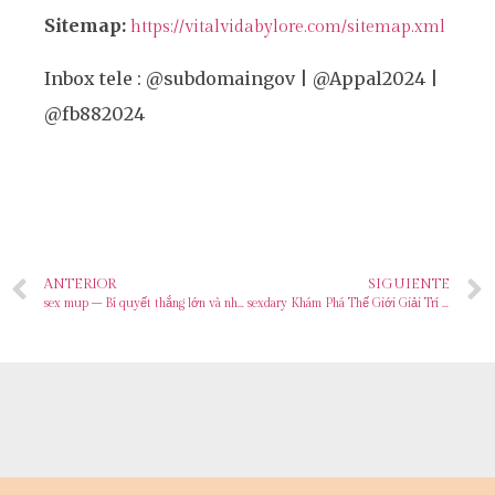
Sitemap:
https://vitalvidabylore.com/sitemap.xml
Inbox tele : @subdomaingov | @Appal2024 |
@fb882024
ANTERIOR
SIGUIENTE
sex mup – Bí quyết thắng lớn và những rủi ro tiềm ẩn
sexdary Khám Phá Thế Giới Giải Trí Trực Tuyến Đẳng Cấp