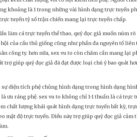
ng khoảng là 1 trong những vài hình dạng trực tuyến p
rực tuyến tỷ số trận chiến mang lại trực tuyến chấp.
 đầu làm cá trực tuyến thể thao, quý đọc giả muốn núm rõ
 hội của cầu thủ giống cũng như phần đa nguyên tố liên
 sân công ty. hơn nữa, sex vu to còn chăm cần mang lại 
t trợ giúp quý đọc giả đã đạt được loại chú ý bao quát h
 sự diện tích phệ chủng hình dạng trong hình dạng hình
u là ưu ráng phệ. sex vu to không chỉ 1-1 thuần là cá trực
m chất lượng khái quát hình dạng trực tuyến bất kỳ, trực
eo mật độ trực tuyến. Điều này trợ giúp quý đọc giả cảm 
làm.