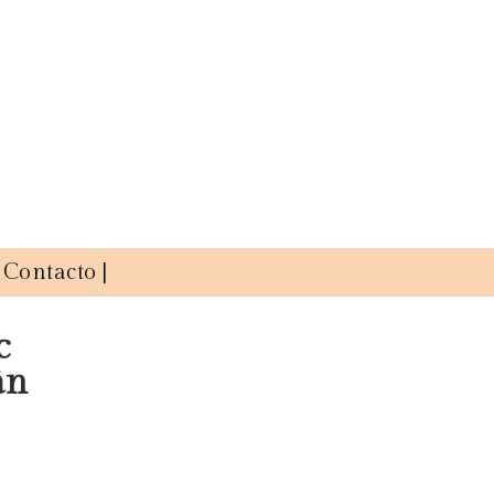
Contacto |
c
àn