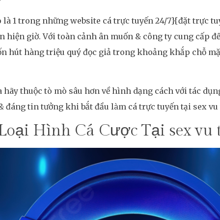
o là 1 trong những website cá trực tuyến 24/7}{đặt trực t
ên hiện giờ. Với toàn cảnh ân muốn & công ty cung cấp 
ốn hút hàng triệu quý đọc giả trong khoảng khắp chỗ mặ
 hãy thuộc tò mò sâu hơn về hình dạng cách với tác dụng 
 đáng tin tưởng khi bắt đầu làm cá trực tuyến tại sex vu 
Loại Hình Cá Cược Tại sex vu 