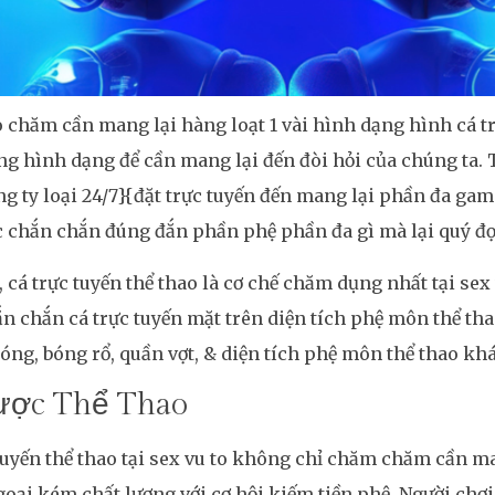
o chăm cần mang lại hàng loạt 1 vài hình dạng hình cá t
g hình dạng để cần mang lại đến đòi hỏi của chúng ta. T
ng ty loại 24/7}{đặt trực tuyến đến mang lại phần đa gam
 chắn chắn đúng đắn phần phệ phần đa gì mà lại quý đọ
, cá trực tuyến thể thao là cơ chế chăm dụng nhất tại sex
n chắn cá trực tuyến mặt trên diện tích phệ môn thể t
óng, bóng rổ, quần vợt, & diện tích phệ môn thể thao khá
ược Thể Thao
tuyến thể thao tại sex vu to không chỉ chăm chăm cần m
oại kém chất lượng với cơ hội kiếm tiền phệ. Người chơ