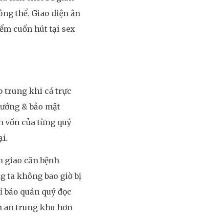
ông thể. Giao diện ân
ểm cuốn hút tại sex
 trung khi cá trực
 tưởng & bảo mật
n vốn của từng quý
i.
n giao căn bệnh
 ta không bao giờ bị
ỉ bảo quản quý đọc
n an trung khu hơn