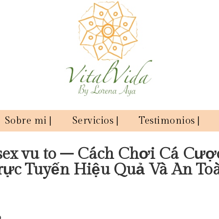
Sobre mi |
Servicios |
Testimonios |
sex vu to – Cách Chơi Cá Cượ
rực Tuyến Hiệu Quả Và An To
o