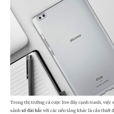
Trong thị trường cá cược live đầy cạnh tranh, việc 
sánh
số đài bắc
với các nền tảng khác là cần thiết 