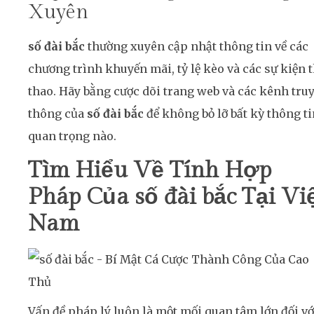
Xuyên
số đài bắc
thường xuyên cập nhật thông tin về các
chương trình khuyến mãi, tỷ lệ kèo và các sự kiện 
thao. Hãy bằng cược dõi trang web và các kênh tru
thông của
số đài bắc
để không bỏ lỡ bất kỳ thông ti
quan trọng nào.
Tìm Hiểu Về Tính Hợp
Pháp Của số đài bắc Tại Vi
Nam
Vấn đề pháp lý luôn là một mối quan tâm lớn đối vớ