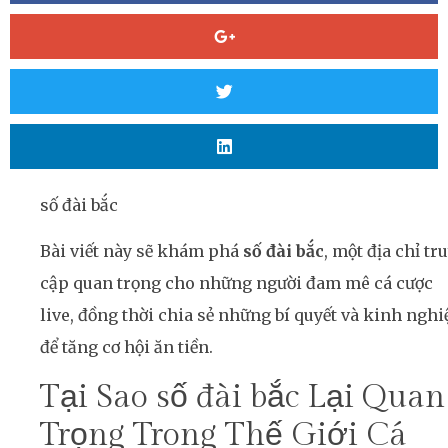
số đài bắc
Bài viết này sẽ khám phá
số đài bắc
, một địa chỉ tr
cập quan trọng cho những người đam mê cá cược
live, đồng thời chia sẻ những bí quyết và kinh ngh
để tăng cơ hội ăn tiền.
Tại Sao số đài bắc Lại Quan
Trọng Trong Thế Giới Cá