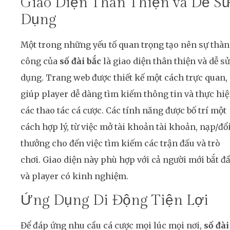
Giao Diện Thân Thiện và Dễ S
Dụng
Một trong những yếu tố quan trọng tạo nên sự thà
công của
số đài bắc
là giao diện thân thiện và dễ sử
dụng. Trang web được thiết kế một cách trực quan,
giúp player dễ dàng tìm kiếm thông tin và thực hi
các thao tác cá cược. Các tính năng được bố trí một
cách hợp lý, từ việc mở tài khoản tài khoản, nạp/đổ
thưởng cho đến việc tìm kiếm các trận đấu và trò
chơi. Giao diện này phù hợp với cả người mới bắt đ
và player có kinh nghiệm.
Ứng Dụng Di Động Tiện Lợi
Để đáp ứng nhu cầu cá cược mọi lúc mọi nơi,
số đài