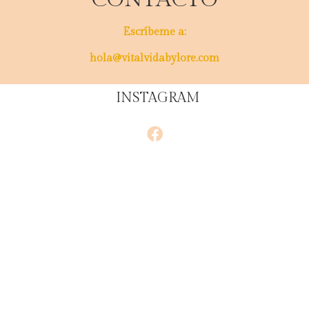
Escríbeme a:
hola@vitalvidabylore.com
INSTAGRAM