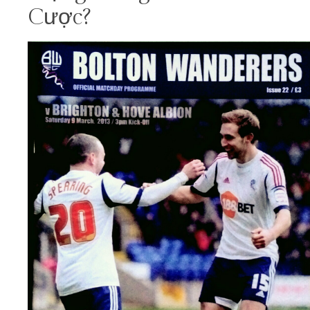
Cược?