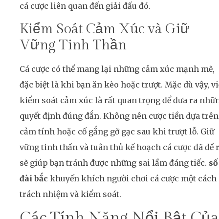
cá cược liên quan đến giải đấu đó.
Kiểm Soát Cảm Xúc và Giữ
Vững Tinh Thần
Cá cược có thể mang lại những cảm xúc mạnh mẽ,
đặc biệt là khi bạn ăn kèo hoặc trượt. Mặc dù vậy, v
kiểm soát cảm xúc là rất quan trọng để đưa ra nhữ
quyết định đúng đắn. Không nên cược tiền dựa trên
cảm tính hoặc cố gắng gỡ gạc sau khi trượt lỗ. Giữ
vững tinh thần và tuân thủ kế hoạch cá cược đã đề 
sẽ giúp bạn tránh được những sai lầm đáng tiếc.
số
đài bắc
khuyến khích người chơi cá cược một cách
trách nhiệm và kiểm soát.
Các Tính Năng Nổi Bật Của