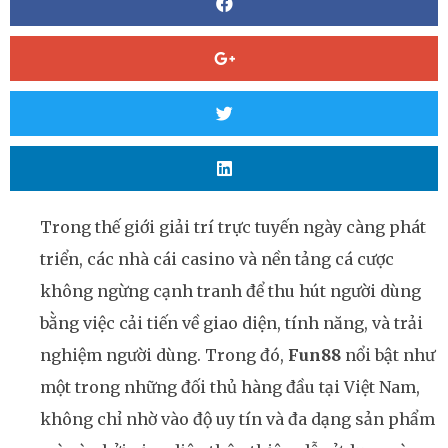
Trong thế giới giải trí trực tuyến ngày càng phát
triển, các nhà cái casino và nền tảng cá cược
không ngừng cạnh tranh để thu hút người dùng
bằng việc cải tiến về giao diện, tính năng, và trải
nghiệm người dùng. Trong đó,
Fun88
nổi bật như
một trong những đối thủ hàng đầu tại Việt Nam,
không chỉ nhờ vào độ uy tín và đa dạng sản phẩm