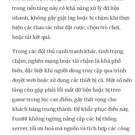
trong nền tảng này có khả năng xử lý dữ liệu
nhanh, không gây giật lag hoặc bị chậm khi thực
hiện các thao tác như đặt cược, chọn trò chơi,
hoặc tải kết quả.
Trong các đối thủ cạnh tranh khác, tình trạng
chậm, nghẽn mạng hoặc tải chậm là khá phổ
biến, đặc biệt khi người dùng truy cập qua trình
duyệt web hoặc sử dụng các thiết bị cũ. Một số nền
tảng còn gặp phải lỗi mất dữ liệu hoặc bị treo
game trong lúc cao điểm, gây thất vọng cho
khách hàng trung thành. Để khắc phục điều này,
Fun88 không ngừng nâng cấp các hệ thống
server, tối ưu hoá mã nguồn và tích hợp các công