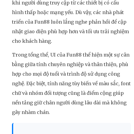
khi người dùng truy cập từ các thiết bị có cấu
hình thấp hoặc mạng yếu. Dù vậy, các nhà phát
triển của Fun88 luôn lắng nghe phản hồi để cập
nhật giao diện phù hợp hơn và tối ưu trải nghiệm
cho khách hàng.
Trong tổng thể, UI của Fun88 thể hiện một sự cân
bằng giữa tính chuyên nghiệp và thân thiện, phù
hợp cho mọi độ tuổi và trình độ sử dụng công
nghệ. Đặc biệt, tính năng tùy biến về màu sắc, font
chữ và nhóm đối tượng cũng là điểm cộng giúp
nền tảng giữ chân người dùng lâu dài mà không
gây nhàm chán.