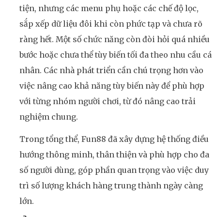
tiện, nhưng các menu phụ hoặc các chế độ lọc,
sắp xếp dữ liệu đôi khi còn phức tạp và chưa rõ
ràng hết. Một số chức năng còn đòi hỏi quá nhiều
bước hoặc chưa thể tùy biến tối đa theo nhu cầu cá
nhân. Các nhà phát triển cần chú trọng hơn vào
việc nâng cao khả năng tùy biến này để phù hợp
với từng nhóm người chơi, từ đó nâng cao trải
nghiệm chung.
Trong tổng thể, Fun88 đã xây dựng hệ thống điều
hướng thông minh, thân thiện và phù hợp cho đa
số người dùng, góp phần quan trọng vào việc duy
trì số lượng khách hàng trung thành ngày càng
lớn.