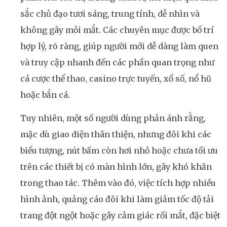
sắc chủ đạo tươi sáng, trung tính, dễ nhìn và
không gây mỏi mắt. Các chuyên mục được bố trí
hợp lý, rõ ràng, giúp người mới dễ dàng làm quen
và truy cập nhanh đến các phần quan trọng như
cá cược thể thao, casino trực tuyến, xổ số, nổ hũ
hoặc bắn cá.
Tuy nhiên, một số người dùng phản ánh rằng,
mặc dù giao diện thân thiện, nhưng đôi khi các
biểu tượng, nút bấm còn hơi nhỏ hoặc chưa tối ưu
trên các thiết bị có màn hình lớn, gây khó khăn
trong thao tác. Thêm vào đó, việc tích hợp nhiều
hình ảnh, quảng cáo đôi khi làm giảm tốc độ tải
trang đột ngột hoặc gây cảm giác rối mắt, đặc biệt