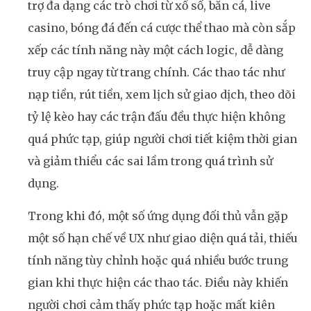
trợ đa dạng các trò chơi từ xổ số, bắn cá, live
casino, bóng đá đến cá cược thể thao mà còn sắp
xếp các tính năng này một cách logic, dễ dàng
truy cập ngay từ trang chính. Các thao tác như
nạp tiền, rút tiền, xem lịch sử giao dịch, theo dõi
tỷ lệ kèo hay các trận đấu đều thực hiện không
quá phức tạp, giúp người chơi tiết kiệm thời gian
và giảm thiểu các sai lầm trong quá trình sử
dụng.
Trong khi đó, một số ứng dụng đối thủ vẫn gặp
một số hạn chế về UX như giao diện quá tải, thiếu
tính năng tùy chỉnh hoặc quá nhiều bước trung
gian khi thực hiện các thao tác. Điều này khiến
người chơi cảm thấy phức tạp hoặc mất kiên