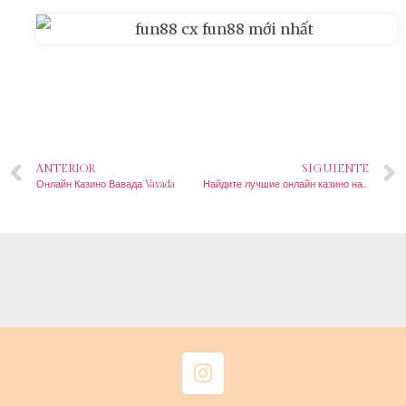
ANTERIOR
SIGUIENTE
Онлайн Казино Вавада Vavada
Найдите лучшие онлайн казино на русском языке апрель 2022