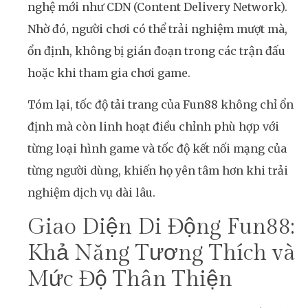
nghệ mới như CDN (Content Delivery Network).
Nhờ đó, người chơi có thể trải nghiệm mượt mà,
ổn định, không bị gián đoạn trong các trận đấu
hoặc khi tham gia chơi game.
Tóm lại, tốc độ tải trang của Fun88 không chỉ ổn
định mà còn linh hoạt điều chỉnh phù hợp với
từng loại hình game và tốc độ kết nối mạng của
từng người dùng, khiến họ yên tâm hơn khi trải
nghiệm dịch vụ dài lâu.
Giao Diện Di Động Fun88:
Khả Năng Tương Thích và
Mức Độ Thân Thiện