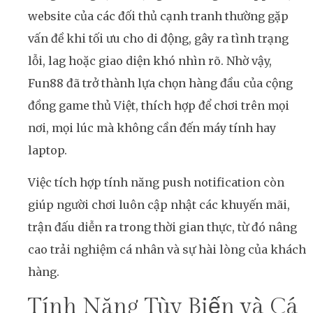
website của các đối thủ cạnh tranh thường gặp
vấn đề khi tối ưu cho di động, gây ra tình trạng
lỗi, lag hoặc giao diện khó nhìn rõ. Nhờ vậy,
Fun88 đã trở thành lựa chọn hàng đầu của cộng
đồng game thủ Việt, thích hợp để chơi trên mọi
nơi, mọi lúc mà không cần đến máy tính hay
laptop.
Việc tích hợp tính năng push notification còn
giúp người chơi luôn cập nhật các khuyến mãi,
trận đấu diễn ra trong thời gian thực, từ đó nâng
cao trải nghiệm cá nhân và sự hài lòng của khách
hàng.
Tính Năng Tùy Biến và Cá