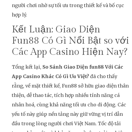
người chơi nhờ sự tối ưu trong thiết kế và bố cục
hợp lý.
Kết Luận: Giao Diện
Fun88 Có Gì Nổi Bật so với
Các App Casino Hiện Nay?
Tổng kết lại,
So Sánh Giao Diện fun88 Với Các
App Casino Khác Có Gì Ưu Việt?
đã cho thấy
rằng, về mặt thiết kế, Fun88 sở hữu giao diện thân
thiện, dễ thao tác, tích hợp nhiều tính năng cá
nhân hoá, cùng khả năng tối ưu cho di động. Các
yếu tố này giúp nền tảng này giữ vững vị trí dẫn
đầu trong lòng người chơi Việt Nam. Tốc độ tải