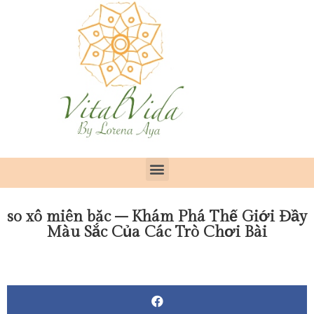
so xô miên băc – Khám Phá Thế Giới Đầy
Màu Sắc Của Các Trò Chơi Bài