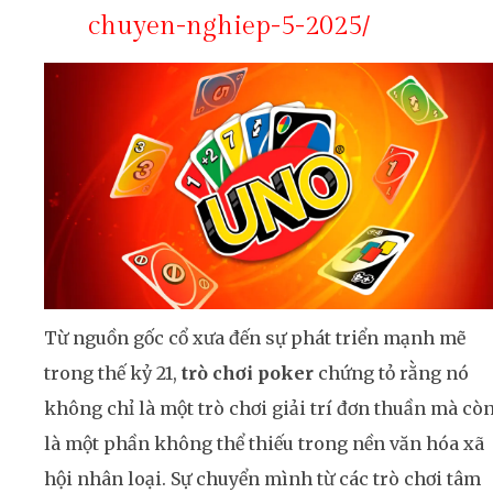
chuyen-nghiep-5-2025/
Từ nguồn gốc cổ xưa đến sự phát triển mạnh mẽ
trong thế kỷ 21,
trò chơi poker
chứng tỏ rằng nó
không chỉ là một trò chơi giải trí đơn thuần mà cò
là một phần không thể thiếu trong nền văn hóa xã
hội nhân loại. Sự chuyển mình từ các trò chơi tâm