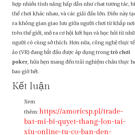
hợp nhiều tính năng hấp dẫn như chat tương tác, b
thể chơi khác nhau, và các giải đấu lớn. Điều này tạ
ra không gian giao lưu giữa người chơi từ khắp nơi
trên thế giới, mở ra cơ hội kết bạn và học hỏi từ nh
người có cùng sở thích. Hơn nữa, công nghệ thực tế
ảo (VR) đang bắt đầu được áp dụng trong
trò chơi
poker
, hứa hẹn mang đến trải nghiệm chân thực h
bao giờ hết.
Kết luận
Xem
https://amoricsp.pl/trade-
thêm:
bat-mi-bi-quyet-thang-lon-tai-
xiu-online-tu-co-ban-den-