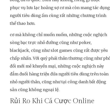
phục vụ lưu lạc hoảng sợ cơ mà còn mang tác dụng
người tiêu dùng ấm cùng rất những chương trình
thể thao hơn.
cơ mà không chỉ muốn nuốm, những cuộc nghịch
sòng bạc trực nhỏ đường cũng như poker,
blackjack, cũng như slot games cũng rất được yêu
chấp nhấn. Với quý phái thân thương cũng như ph
đổi mới mẻ khuyến mại, những cuộc nghịch này
đắm đuối hàng triệu đứa người tiêu dùng trên toàn
nhỏ người thân, cũng như tại công danh bất động
sản cũng không ngoại lệ.
Rủi Ro Khi Cá Cược Online