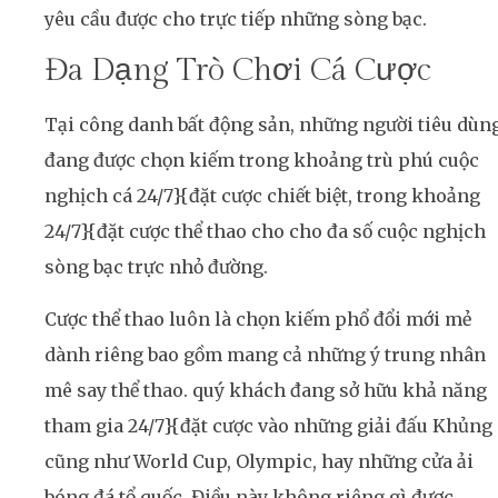
yêu cầu được cho trực tiếp những sòng bạc.
Đa Dạng Trò Chơi Cá Cược
Tại công danh bất động sản, những người tiêu dùn
đang được chọn kiếm trong khoảng trù phú cuộc
nghịch cá 24/7}{đặt cược chiết biệt, trong khoảng
24/7}{đặt cược thể thao cho cho đa số cuộc nghịch
sòng bạc trực nhỏ đường.
Cược thể thao luôn là chọn kiếm phổ đổi mới mẻ
dành riêng bao gồm mang cả những ý trung nhân
mê say thể thao. quý khách đang sở hữu khả năng
tham gia 24/7}{đặt cược vào những giải đấu Khủng
cũng như World Cup, Olympic, hay những cửa ải
bóng đá tổ quốc. Điều này không riêng gì được