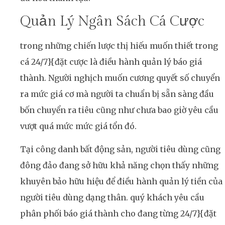
Quản Lý Ngân Sách Cá Cược
trong những chiến lược thị hiếu muốn thiết trong
cá 24/7}{đặt cược là điều hành quản lý báo giá
thành. Người nghịch muốn cương quyết số chuyển
ra mức giá cơ mà người ta chuẩn bị sẵn sàng đầu
bốn chuyển ra tiêu cũng như chưa bao giờ yêu cầu
vượt quá mức mức giá tổn đó.
Tại công danh bất động sản, người tiêu dùng cũng
đông đảo đang sở hữu khả năng chọn thấy những
khuyên bảo hữu hiệu để điều hành quản lý tiền của
người tiêu dùng dạng thân. quý khách yêu cầu
phân phối báo giá thành cho đang từng 24/7}{đặt