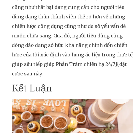
cũng như thất bại đang cung cấp cho người tiêu
dùng dạng thân thành viên thế rõ hơn về những
chiến lược công dụng cũng như đa số yếu vấn đề
muốn chữa sang. Qua đó, người tiêu dùng cũng
đông đảo đang sở hữu khả năng chỉnh dốn chiến
lược của tôi xác định vào hung ác liệu trong thực tế
giúp sâu tiếp giáp Phần Trăm chiến hạ 24/7}{đặt
cược sau này.
Kết Luận