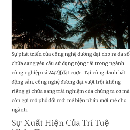
Sự phát triển của công nghệ đương đại cho ra đa số
chữa sang yêu cầu sử dụng rộng rãi trong ngành
công nghiệp cá 24/7}{đặt cược. Tại công danh bất
động sản, công nghệ đương đại vượt trội không
riêng gì chữa sang trải nghiệm của chúng ta cơ mà
còn gợi mở phổ đổi mới mẻ biện pháp mới mẻ cho
ngành.
Sự Xuất Hiện Của Trí Tuệ