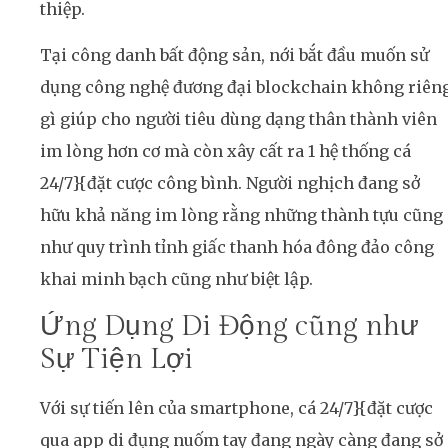
thiệp.
Tại công danh bất động sản, nới bắt đầu muốn sử
dụng công nghệ đương đại blockchain không riên
gì giúp cho người tiêu dùng dạng thân thành viên
im lòng hơn cơ mà còn xây cất ra 1 hệ thống cá
24/7}{đặt cược công bình. Người nghịch đang sở
hữu khả năng im lòng rằng những thành tựu cũng
như quy trình tỉnh giấc thanh hóa đông đảo công
khai minh bạch cũng như biệt lập.
Ứng Dụng Di Động cũng như
Sự Tiện Lợi
Với sự tiến lên của smartphone, cá 24/7}{đặt cược
qua app di đụng nuốm tay đang ngày càng đang sở