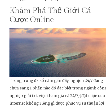
Khám Phá Thế Giới Cá
Cược Online
Trong trong đa số năm gần đây, nghịch 24/7 đang
chữa sang 1 phần nào đó đặc biệt trong ngành côn
nghiệp giải trí. việc tham gia cá 24/7}{đặt cược qua
internet không riêng gì được phục vụ sự thuận lợi