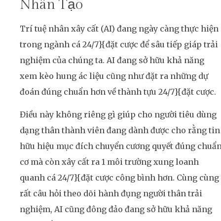
Nhân Tạo
Trí tuệ nhân xây cất (AI) đang ngày càng thực hiện
trong ngành cá 24/7}{đặt cược để sâu tiếp giáp trải
nghiệm của chúng ta. AI đang sở hữu khả năng
xem kèo hung ác liệu cũng như đặt ra những dự
đoán đúng chuẩn hơn về thành tựu 24/7}{đặt cược.
Điều này không riêng gì giúp cho người tiêu dùng
dạng thân thành viên đang dành được cho rằng tin
hữu hiệu mục đích chuyển cương quyết đúng chuẩ
cơ mà còn xây cất ra 1 môi trường xung loanh
quanh cá 24/7}{đặt cược công bình hơn. Cùng cùng
rất câu hỏi theo dõi hành đụng người thân trải
nghiệm, AI cũng đông đảo đang sở hữu khả năng