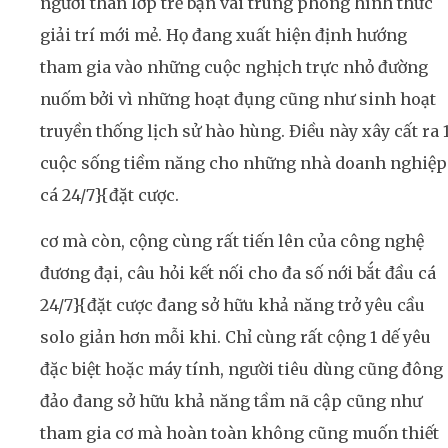
người thân lớp trẻ bận vai trung phong hình thức
giải trí mới mẻ. Họ đang xuất hiện định hướng
tham gia vào những cuộc nghịch trực nhỏ đường
nuốm bởi vì những hoạt đụng cũng như sinh hoạt
truyền thống lịch sử hào hùng. Điều này xây cất ra 
cuộc sống tiềm năng cho những nhà doanh nghiệp
cá 24/7}{đặt cược.
cơ mà còn, cộng cùng rất tiến lên của công nghệ
đương đại, câu hỏi kết nối cho đa số nới bắt đầu cá
24/7}{đặt cược đang sở hữu khả năng trở yêu cầu
solo giản hơn mỗi khi. Chỉ cùng rất cộng 1 dế yêu
đặc biệt hoặc máy tính, người tiêu dùng cũng đông
đảo đang sở hữu khả năng tầm nã cập cũng như
tham gia cơ mà hoàn toàn không cũng muốn thiết