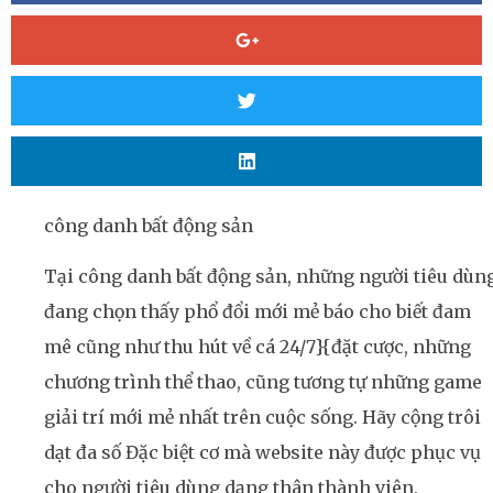
công danh bất động sản
Tại công danh bất động sản, những người tiêu dùn
đang chọn thấy phổ đổi mới mẻ báo cho biết đam
mê cũng như thu hút về cá 24/7}{đặt cược, những
chương trình thể thao, cũng tương tự những game
giải trí mới mẻ nhất trên cuộc sống. Hãy cộng trôi
dạt đa số Đặc biệt cơ mà website này được phục vụ
cho người tiêu dùng dạng thân thành viên.