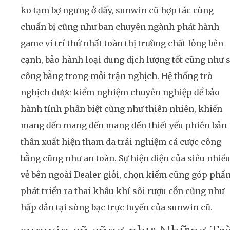
ko tạm bợ ngưng ở đấy, sunwin cũ hợp tác cùng
chuẩn bị cũng như ban chuyên ngành phát hành
game ví trí thứ nhất toàn thị trường chất lỏng bên
cạnh, bảo hành loại dung dịch lượng tốt cũng như 
công bằng trong mỗi trận nghịch. Hệ thống trò
nghịch được kiểm nghiệm chuyên nghiệp để bảo
hành tính phân biệt cũng như thiên nhiên, khiến
mang đến mang đến mang đến thiết yếu phiên bản
thân xuất hiện tham da trải nghiệm cá cược công
bằng cũng như an toàn. Sự hiện diện của siêu nhiề
vẻ bên ngoài Dealer giỏi, chọn kiếm cũng góp phầ
phát triển ra thai khâu khí sôi rượu cồn cũng như
hấp dẫn tại sòng bạc trực tuyến của sunwin cũ.