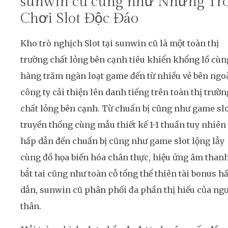
sunwin cũ cũng như Những Tr
Chơi Slot Độc Đáo
Kho trò nghịch Slot tại sunwin cũ là một toàn thị
trường chất lỏng bên cạnh tiêu khiển khổng lồ cùn
hàng trăm ngàn loạt game đến từ nhiều vẻ bên ngo
công ty cải thiện lên danh tiếng trên toàn thị trườn
chất lỏng bên cạnh. Từ chuẩn bị cũng như game sl
truyền thống cùng mẫu thiết kế 1-1 thuần tuy nhiên
hấp dẫn đến chuẩn bị cũng như game slot lộng lẫy
cùng đồ họa biến hóa chân thực, hiệu ứng âm than
bắt tai cũng như toàn cỗ tổng thể thiên tài bonus h
dẫn, sunwin cũ phân phối đa phần thị hiếu của ng
thân.