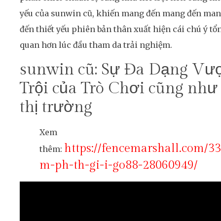
yếu của sunwin cũ, khiến mang đến mang đến ma
đến thiết yếu phiên bản thân xuất hiện cái chú ý tổ
quan hơn lúc đầu tham da trải nghiệm.
sunwin cũ: Sự Đa Dạng Vư
Trội của Trò Chơi cũng như
thị trường
Xem
https://fencemarshall.com/3
thêm:
m-ph-th-gi-i-go88-28060949/