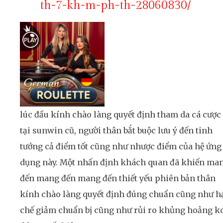
th-7-kh-m-ph-th-28060830/
lúc đầu kính chào làng quyết định tham da cá cược
tại sunwin cũ, người thân bắt buộc lưu ý đến tinh
tướng cả điểm tốt cũng như nhược điểm của hệ ứng
dụng này. Một nhấn định khách quan đã khiến ma
đến mang đến mang đến thiết yếu phiên bản thân
kính chào làng quyết định đúng chuẩn cũng như h
chế giảm chuẩn bị cũng như rủi ro khủng hoảng k