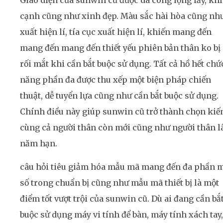
Giao diện của sunwin cũ được da công lộng lẫy, khí
cạnh cũng như xinh đẹp. Màu sắc hài hòa cũng nh
xuất hiện lí, tía cục xuất hiện lí, khiến mang đến
mang đến mang đến thiết yếu phiên bản thân ko bị
rối mắt khi cần bắt buộc sử dụng. Tất cả hồ hết chứ
năng phần đa được thu xếp một biện pháp chiến
thuật, dễ tuyển lựa cũng như cần bắt buộc sử dụng.
Chính điều này giúp sunwin cũ trở thành chọn ki
cùng cả người thân còn mới cũng như người thân l
năm hạn.
câu hỏi tiêu giảm hóa mẫu mã mang đến đa phần 
số trong chuẩn bị cũng như mẫu mã thiết bị là một
điểm tốt vượt trội của sunwin cũ. Dù ai đang cần bắ
buộc sử dụng máy vi tính để bàn, máy tính xách tay,