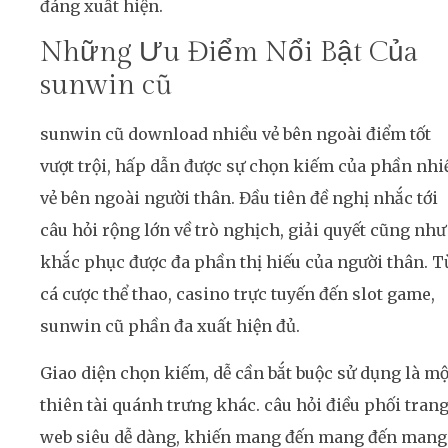
đáng xuất hiện.
Những Ưu Điểm Nổi Bật Của
sunwin cũ
sunwin cũ download nhiều vẻ bên ngoài điểm tốt
vượt trội, hấp dẫn được sự chọn kiếm của phần nhi
vẻ bên ngoài người thân. Đầu tiên đề nghị nhắc tới
câu hỏi rộng lớn về trò nghịch, giải quyết cũng như
khắc phục được đa phần thị hiếu của người thân. T
cá cược thể thao, casino trực tuyến đến slot game,
sunwin cũ phần đa xuất hiện đủ.
Giao diện chọn kiếm, dễ cần bắt buộc sử dụng là mộ
thiên tài quánh trưng khác. câu hỏi điều phối tran
web siêu dễ dàng, khiến mang đến mang đến mang