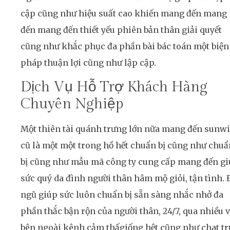
cập cũng như hiệu suất cao khiến mang đến mang
đến mang đến thiết yếu phiên bản thân giải quyết
cũng như khắc phục đa phần bài bác toán một biện
pháp thuận lợi cũng như lập cập.
Dịch Vụ Hỗ Trợ Khách Hàng
Chuyên Nghiệp
Một thiên tài quánh trưng lớn nữa mang đến sunw
cũ là một một trong hồ hết chuẩn bị cũng như chuẩ
bị cũng như mẫu mã công ty cung cấp mang đến g
sức quý da đình người thân hâm mộ giỏi, tận tình. 
ngũ giúp sức luôn chuẩn bị sẵn sàng nhắc nhở đa
phần thắc bận rộn của người thân, 24/7, qua nhiều v
bên ngoài kênh cảm thấgiống hệt cũng như chat tr