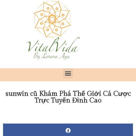
sunwin cũ Khám Phá Thế Giới Cá Cược
Trực Tuyến Đỉnh Cao