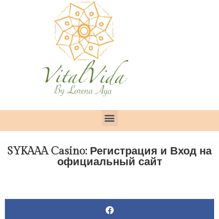
SYKAAA Casino: Регистрация и Вход на
официальный сайт