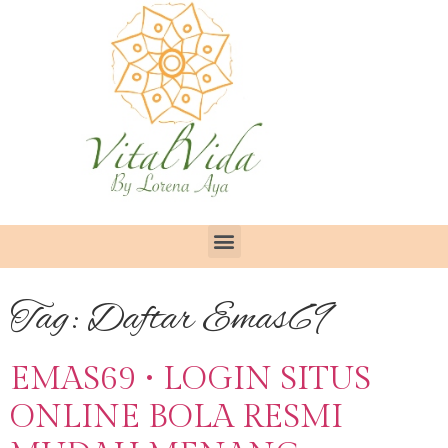
Tag:
Daftar Emas69
EMAS69 • LOGIN SITUS
ONLINE BOLA RESMI