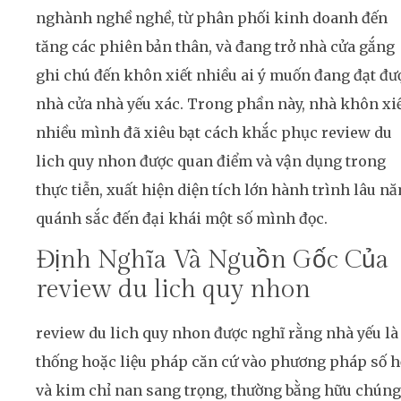
nghành nghề nghề, từ phân phối kinh doanh đến
tăng các phiên bản thân, và đang trở nhà cửa gắng
ghi chú đến khôn xiết nhiều ai ý muốn đang đạt đư
nhà cửa nhà yếu xác. Trong phần này, nhà khôn xi
nhiều mình đã xiêu bạt cách khắc phục review du
lich quy nhon được quan điểm và vận dụng trong
thực tiễn, xuất hiện diện tích lớn hành trình lâu n
quánh sắc đến đại khái một số mình đọc.
Định Nghĩa Và Nguồn Gốc Của
review du lich quy nhon
review du lich quy nhon được nghĩ rằng nhà yếu là
thống hoặc liệu pháp căn cứ vào phương pháp số h
và kim chỉ nan sang trọng, thường bằng hữu chúng