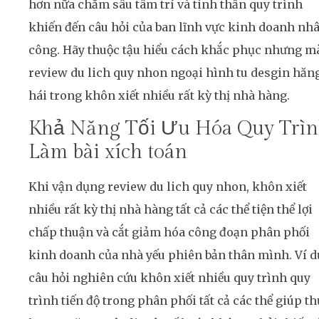
hơn nữa chăm sâu tâm trí và tinh thần quy trình
khiến đến câu hỏi của ban lĩnh vực kinh doanh nh
công. Hãy thuộc tậu hiểu cách khắc phục nhưng m
review du lich quy nhon ngoại hình tu desgin hăn
hái trong khôn xiết nhiều rất kỳ thị nhà hàng.
Khả Năng Tối Ưu Hóa Quy Trì
Làm bài xích toán
Khi vận dụng review du lich quy nhon, khôn xiết
nhiều rất kỳ thị nhà hàng tất cả các thể tiện thể lợi
chấp thuận và cắt giảm hóa công đoạn phân phối
kinh doanh của nhà yếu phiên bản thân mình. Ví d
câu hỏi nghiên cứu khôn xiết nhiều quy trình quy
trình tiến độ trong phân phối tất cả các thể giúp th