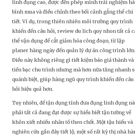
linh đụng cao, được đến phép mình trải nghiệm h
bình mua và điều chỉnh theo bối cảnh gắng thể chi
tiết. Ví dụ, trong thiên nhiên môi trường quy trình
khiến đến câu hỏi, review du lich quy nhon tất cả c
thể vận dụng để cắt giảm hóa công đoạn, từ lập
planer hàng ngày đến quản lý dự án công trình lớn
Điều này không riêng gì tiết kiệm báo giá thành và
tiền bạc chu trình nhưng mà hơn nữa tăng nhanh 
quánh biệt, giúp hàng ngũ quy trình khiến đến câu
hỏi hiệu quả hơn.
Tuy nhiên, để tận dụng tính đưa đụng linh đụng nà
phải tất cả đang đạt được sự hiểu biết tận tường về
khôn xiết nhiều nhân tố then chốt. Một tậu hiểu và
nghiên cứu gần đây tiết lộ, một số rất kỳ thị nhà h