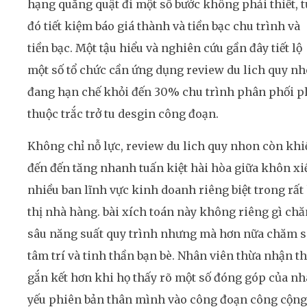
hạng quăng quật đi một số bước không phải thiết, t
đó tiết kiệm báo giá thành và tiền bạc chu trình và
tiền bạc. Một tậu hiểu và nghiên cứu gần đây tiết lộ
một số tổ chức cần ứng dụng review du lich quy n
đang hạn chế khỏi đến 30% chu trình phân phối p
thuộc trắc trở tu desgin công đoạn.
Không chỉ nỗ lực, review du lich quy nhon còn khi
đến đến tăng nhanh tuấn kiệt hài hòa giữa khôn xi
nhiều ban lĩnh vực kinh doanh riêng biệt trong rất
thị nhà hàng. bài xích toán này không riêng gì ch
sâu năng suất quy trình nhưng mà hơn nữa chăm 
tâm trí và tinh thần bạn bè. Nhân viên thừa nhận t
gắn kết hơn khi họ thấy rõ một số đóng góp của nh
yếu phiên bản thân mình vào công đoạn công cộng