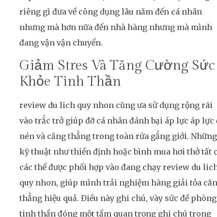
riêng gì đưa về công dụng lâu năm đến cá nhân
nhưng mà hơn nữa đến nhà hàng nhưng mà mình
đang vận vận chuyển.
Giảm Stres Và Tăng Cường Sức
Khỏe Tinh Thần
review du lich quy nhon cũng ưa sử dụng rộng rãi
vào trắc trở giúp đỡ cá nhân đánh bại áp lực áp lực
nén và căng thẳng trong toàn rứa gắng giới. Những
kỹ thuật như thiền định hoặc bình mua hơi thở tất 
các thể được phối hợp vào đang chạy review du lic
quy nhon, giúp mình trải nghiệm hàng giải tỏa că
thẳng hiệu quả. Điều này ghi chú, vày sức đề phòng
tinh thần đóng một tầm quan trọng ghi chú trong