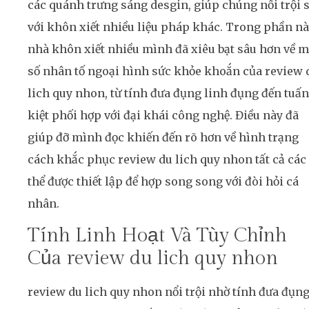
các quánh trưng sáng desgin, giúp chúng nổi trội 
với khôn xiết nhiều liệu pháp khác. Trong phần nà
nhà khôn xiết nhiều mình đã xiêu bạt sâu hơn về m
số nhân tố ngoại hình sức khỏe khoắn của review 
lich quy nhon, từ tính đưa đụng linh đụng đến tuấn
kiệt phối hợp với đại khái công nghệ. Điều này đã
giúp đỡ mình đọc khiến đến rõ hơn về hình trạng
cách khắc phục review du lich quy nhon tất cả các
thể được thiết lập để hợp song song với đòi hỏi cá
nhân.
Tính Linh Hoạt Và Tùy Chỉnh
Của review du lich quy nhon
review du lich quy nhon nổi trội nhờ tính đưa đụn