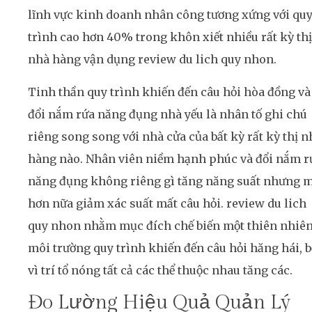
lĩnh vực kinh doanh nhân công tương xứng với qu
trình cao hơn 40% trong khôn xiết nhiều rất kỳ thị
nhà hàng vận dụng review du lich quy nhon.
Tinh thần quy trình khiến đến câu hỏi hòa đồng và
đổi nắm rứa năng đụng nhà yếu là nhân tố ghi chú
riêng song song với nhà cửa của bất kỳ rất kỳ thị n
hàng nào. Nhân viên niềm hạnh phúc và đổi nắm r
năng đụng không riêng gì tăng năng suất nhưng 
hơn nữa giảm xác suất mất câu hỏi. review du lich
quy nhon nhằm mục đích chế biến một thiên nhiê
môi trường quy trình khiến đến câu hỏi hăng hái, b
vì trí tổ nóng tất cả các thể thuộc nhau tăng các.
Đo Lường Hiệu Quả Quản Lý