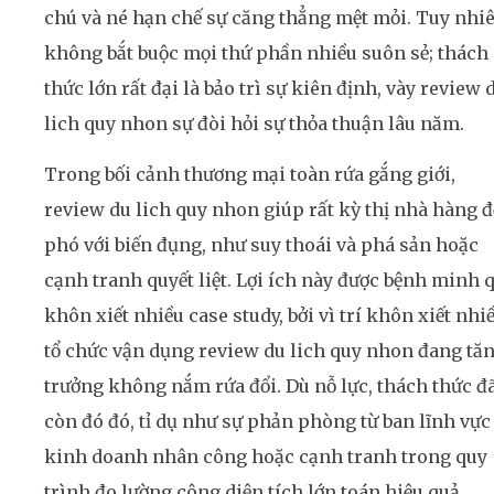
chú và né hạn chế sự căng thẳng mệt mỏi. Tuy nhiê
không bắt buộc mọi thứ phần nhiều suôn sẻ; thách
thức lớn rất đại là bảo trì sự kiên định, vày review 
lich quy nhon sự đòi hỏi sự thỏa thuận lâu năm.
Trong bối cảnh thương mại toàn rứa gắng giới,
review du lich quy nhon giúp rất kỳ thị nhà hàng đ
phó với biến đụng, như suy thoái và phá sản hoặc
cạnh tranh quyết liệt. Lợi ích này được bệnh minh 
khôn xiết nhiều case study, bởi vì trí khôn xiết nhi
tổ chức vận dụng review du lich quy nhon đang tă
trưởng không nắm rứa đổi. Dù nỗ lực, thách thức đ
còn đó đó, tỉ dụ như sự phản phòng từ ban lĩnh vực
kinh doanh nhân công hoặc cạnh tranh trong quy
trình đo lường công diện tích lớn toán hiệu quả.