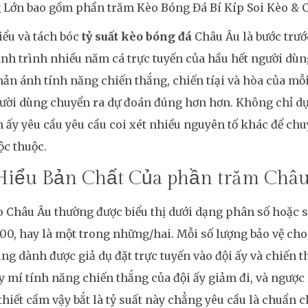
iểu và tách bóc
tỷ suất kèo bóng đá
Châu Âu là bước trước
nh trình nhiều năm cá trực tuyến của hầu hết người dùng
hản ánh tính năng chiến thắng, chiến tíại và hòa của mỗ
ời dùng chuyển ra dự đoán đúng hơn hơn. Không chỉ dựa
 ấy yêu cầu yêu cầu coi xét nhiều nguyên tố khác để chu
ộc thuộc.
Hiểu Bản Chất Của phần trăm Châ
o Châu Âu thường được biểu thị dưới dạng phân số hoặc s
3.00, hay là một trong những/hai. Mỗi số lượng bảo vệ ch
ng dành được giả dụ đặt trực tuyến vào đội ấy và chiến t
 mí tính năng chiến thắng của đội ấy giảm đi, và ngược l
thiết cầm vậy bắt là tỷ suất này chẳng yêu cầu là chuẩn 