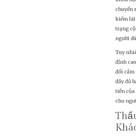
chuyển r
kiếm lãi
trạng cộ
người dù
Tuy nhiê
đỉnh cao
đổi cầm 
đầy đủ b
tiền của
cho ngườ
Thấu
Khá