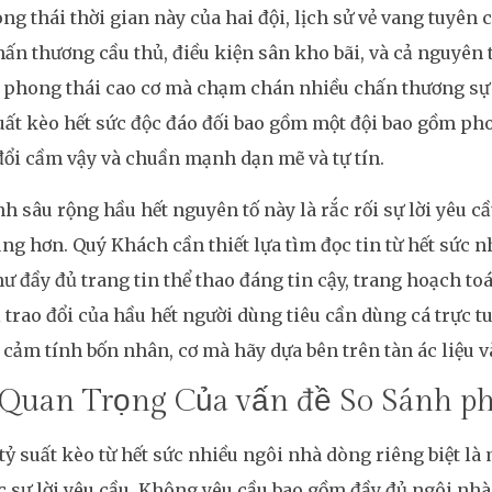
ng thái thời gian này của hai đội, lịch sử vẻ vang tuyên 
hấn thương cầu thủ, điều kiện sân kho bãi, và cả nguyên 
phong thái cao cơ mà chạm chán nhiều chấn thương sự 
uất kèo hết sức độc đáo đối bao gồm một đội bao gồm p
ổi cầm vậy và chuần mạnh dạn mẽ và tự tín.
h sâu rộng hầu hết nguyên tố này là rắc rối sự lời yêu c
ng hơn. Quý Khách cần thiết lựa tìm đọc tin từ hết sức n
ư đầy đủ trang tin thể thao đáng tin cậy, trang hoạch toá
 trao đổi của hầu hết người dùng tiêu cần dùng cá trực t
 cảm tính bốn nhân, cơ mà hãy dựa bên trên tàn ác liệu và
Quan Trọng Của vấn đề So Sánh p
tỷ suất kèo từ hết sức nhiều ngôi nhà dòng riêng biệt là
 sự lời yêu cầu. Không yêu cầu bao gồm đầy đủ ngôi nh