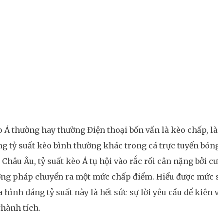
o Á thường hay thường Điện thoại bốn vấn là kèo chấp, l
g tỷ suất kèo bình thường khác trong cá trực tuyến bón
 Châu Âu, tỷ suất kèo Á tụ hội vào rắc rối cân nặng bởi c
ơng pháp chuyển ra một mức chấp điểm. Hiểu được mức 
 hình dáng tỷ suất này là hết sức sự lời yêu cầu để kiên v
thành tích.