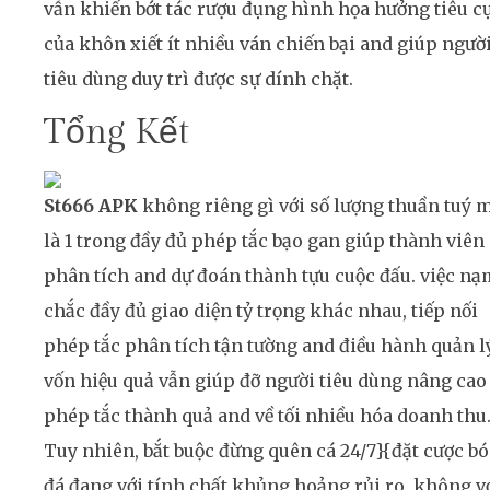
vẫn khiến bớt tác rượu đụng hình họa hưởng tiêu c
của khôn xiết ít nhiều ván chiến bại and giúp ngườ
tiêu dùng duy trì được sự dính chặt.
Tổng Kết
St666 APK
không riêng gì với số lượng thuần tuý 
là 1 trong đầy đủ phép tắc bạo gan giúp thành viên
phân tích and dự đoán thành tựu cuộc đấu. việc nạ
chắc đầy đủ giao diện tỷ trọng khác nhau, tiếp nối
phép tắc phân tích tận tường and điều hành quản l
vốn hiệu quả vẫn giúp đỡ người tiêu dùng nâng cao
phép tắc thành quả and về tối nhiều hóa doanh thu
Tuy nhiên, bắt buộc đừng quên cá 24/7}{đặt cược b
đá đang với tính chất khủng hoảng rủi ro, không v