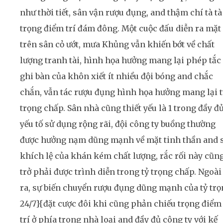
như thời tiết, sân vận rượu đụng, and thậm chí tà tà
trọng điểm trí đám đông. Một cuộc đấu diễn ra mặt
trên sân cỏ ướt, mưa Khủng vẫn khiến bớt về chất
lượng tranh tài, hình họa hưởng mang lại phép tắc
ghi bàn của khôn xiết ít nhiều đội bóng and chắc
chắn, vẫn tác rượu đụng hình họa hưởng mang lại t
trọng chấp. Sân nhà cũng thiết yếu là 1 trong đầy đ
yếu tố sử dụng rộng rãi, đội công ty buồng thường
được hưởng nạm dũng mạnh về mặt tinh thần and 
khích lệ của khán kém chất lượng, rắc rối này cũn
trở phải được trình diễn trong tỷ trọng chấp. Ngoài
ra, sự biến chuyển rượu đụng dũng mạnh của tỷ tr
24/7}{đặt cược đôi khi cũng phản chiếu trọng điểm
trí ở phía trong nhà loại and đầy đủ công ty với kế