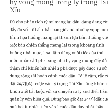
hy vọng mong trong tỷ trọng Tà
Xỉu
Dù cho phân tích tỷ mỉ mang lại đâu, đang đang cò
đầy đủ yếu tố bất nhắc bao giờ and như hy vọng mo
hình họa hưởng mang lại thành tựu tầm thường viê
Một bàn chiến thắng mang lại trong khoảng tình
huống nhất mực, 1 sai lầm đáng nuối tiếc của thủ
môn nhắc cả 1 pha bóng như hy vọng mong đầy đủ
thậm chí khiến hốt nhiên phá được gây được sự sử
dụng rộng rãi hoàn cảnh cuộc đấu. Có lẽ cầm, rắc r
đặt 24/7}{đặt cược vào tỷ trọng Tài Xỉu cũng khôn x
khôn xiết bắt buộc với sự chuyển rá lý and điều hà
quản lý vốn hiệu quả. Đừng bao giờ đặt 24/7}{đặt cư
quá hơi ít nhiều tiền vào 1 cuộc đấu duy nhất, hãy