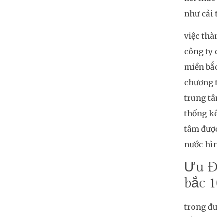
như cải 
việc thà
công ty 
miền bắ
chương t
trung tâ
thống kê
tâm được
nước hìn
Ưu Đ
bắc 
trong đư