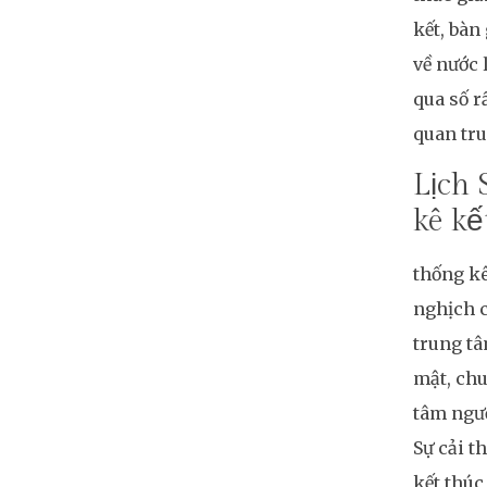
kết, bàn
về nước 
qua số r
quan tru
Lịch
kê kế
thống kê
nghịch c
trung t
mật, chu
tâm ngườ
Sự cải t
kết thúc