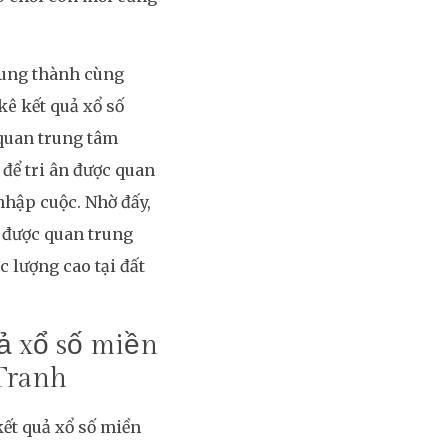
rung thành cùng
kê kết quả xổ số
quan trung tâm
để tri ân được quan
nhập cuộc. Nhờ đấy,
 được quan trung
 lượng cao tại đất
ả xổ số miền
Tranh
kết quả xổ số miền