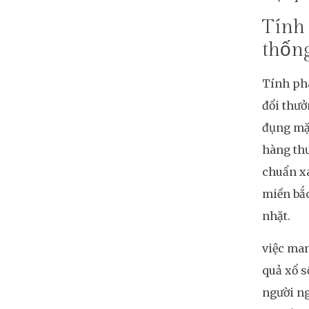
Tính
thống
Tính phá
đổi thưở
đụng mặt
hàng thư
chuẩn xá
miền bắ
nhặt.
việc ma
quả xổ s
người ng