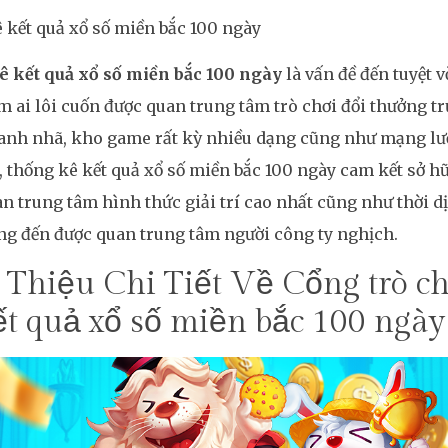
 kết quả xổ số miền bắc 100 ngày
ê kết quả xổ số miền bắc 100 ngày
là vấn đề đến tuyệt 
m ai lôi cuốn được quan trung tâm trò chơi đổi thưởng t
anh nhã, kho game rất kỳ nhiều dạng cũng như mạng lư
n, thống kê kết quả xổ số miền bắc 100 ngày cam kết sở 
n trung tâm hình thức giải trí cao nhất cũng như thời d
g đến được quan trung tâm người công ty nghịch.
 Thiệu Chi Tiết Về Cổng trò c
ết quả xổ số miền bắc 100 ngày