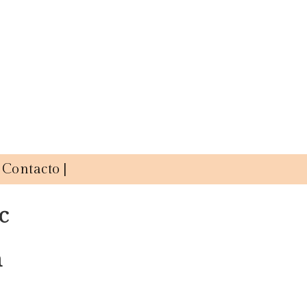
Contacto |
c
m