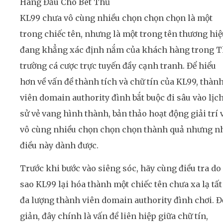
KL99 chưa vô cùng nhiều chọn chọn chọn là một
trong chiếc tên, nhưng là một trong tên thương hiệ
đang khẳng xác định nắm của khách hàng trong T
trường cá cược trực tuyến đầy cạnh tranh. Để hiểu
hơn về vấn đề thành tích và chữ tín của KL99, thàn
viên domain authority đình bắt buộc đi sâu vào lịc
sử vẻ vang hình thành, bản thảo hoạt động giải trí 
vô cùng nhiều chọn chọn chọn thành quả nhưng n
điều này dành được.
Trước khi bước vào siêng sóc, hãy cùng điều tra do
sao KL99 lại hóa thành một chiếc tên chưa xa lạ tất
đa lượng thành viên domain authority đình chơi. 
giản, đây chính là vấn đề liên hiệp giữa chữ tín,