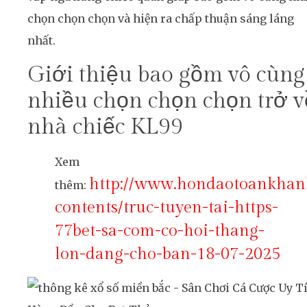
chọn chọn chọn và hiện ra chấp thuận sáng láng
nhất.
Giới thiệu bao gồm vô cùng
nhiều chọn chọn chọn trở v
nhà chiếc KL99
Xem
http://www.hondaotoankhan
thêm:
contents/truc-tuyen-tai-https-
77bet-sa-com-co-hoi-thang-
lon-dang-cho-ban-18-07-2025