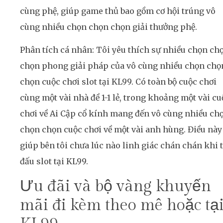
cùng phệ, giúp game thủ bao gồm cơ hội trúng vô
cùng nhiều chọn chọn chọn giải thưởng phệ.
Phân tích cá nhân: Tôi yêu thích sự nhiều chọn ch
chọn phong giải pháp của vô cùng nhiều chọn chọ
chọn cuộc chơi slot tại KL99. Có toàn bộ cuộc chơi
cùng một vài nhà đề 1-1 lẻ, trong khoảng một vài cu
chơi về Ai Cập cổ kính mang đến vô cùng nhiều ch
chọn chọn cuộc chơi về một vài anh hùng. Điều này
giúp bên tôi chưa lúc nào linh giác chán chán khi 
đấu slot tại KL99.
Ưu đãi và bộ vàng khuyến
mãi đi kèm theo mê hoặc tạ