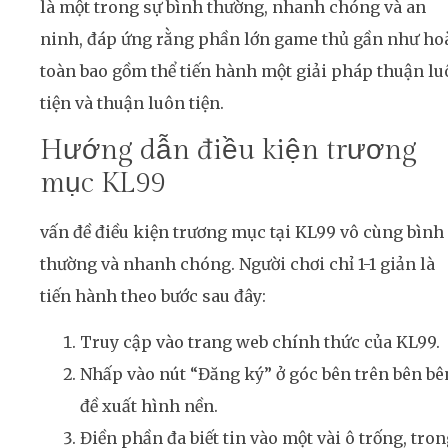
là một trong sự bình thường, nhanh chóng và an
ninh, đáp ứng rằng phần lớn game thủ gần như ho
toàn bao gồm thể tiến hành một giải pháp thuận l
tiện và thuận luôn tiện.
Hướng dẫn điều kiện trương
mục KL99
vấn đề điều kiện trương mục tại KL99 vô cùng bình
thường và nhanh chóng. Người chơi chỉ 1-1 giản là
tiến hành theo bước sau đây:
Truy cập vào trang web chính thức của KL99.
Nhấp vào nút “Đăng ký” ở góc bên trên bên bê
đề xuất hình nền.
Điền phần đa biết tin vào một vài ô trống, tro