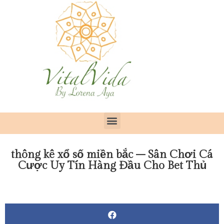
thông kê xổ số miền bắc – Sân Chơi Cá
Cược Uy Tín Hàng Đầu Cho Bet Thủ