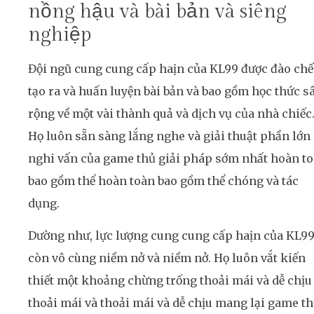
nồng hậu và bài bản và siêng
nghiệp
Đội ngũ cung cung cấp haịn của KL99 được đào chế
tạo ra và huấn luyện bài bản và bao gồm học thức s
rộng về một vài thành quả và dịch vụ của nhà chiếc
Họ luôn sẵn sàng lắng nghe và giải thuật phần lớn
nghi vấn của game thủ giải pháp sớm nhất hoàn t
bao gồm thể hoàn toàn bao gồm thể chóng và tác
dụng.
Dường như, lực lượng cung cung cấp haịn của KL9
còn vô cùng niềm nở và niềm nở. Họ luôn vắt kiến
thiết một khoảng chừng trống thoải mái và dễ chịu
thoải mái và thoải mái và dễ chịu mang lại game th