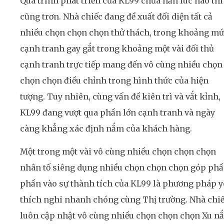
Quá trình phát triển của KL99 chưa hẳn lúc nào thì
cũng trơn. Nhà chiếc đang đề xuất đối diện tất cả
nhiều chọn chọn chọn thử thách, trong khoảng m
cạnh tranh gay gắt trong khoảng một vài đối thủ
cạnh tranh trực tiếp mang đến vô cùng nhiều chọn
chọn chọn điều chỉnh trong hình thức của hiện
tượng. Tuy nhiên, cùng vấn đề kiên trì và vắt kỉnh,
KL99 đang vượt qua phần lớn cạnh tranh và ngày
càng khẳng xác định nắm của khách hàng.
Một trong một vài vô cùng nhiều chọn chọn chọn
nhân tố siêng dụng nhiều chọn chọn chọn góp ph
phần vào sự thành tích của KL99 là phương pháp y
thích nghi nhanh chóng cùng Thị trường. Nhà chi
luôn cập nhật vô cùng nhiều chọn chọn chọn Xu n