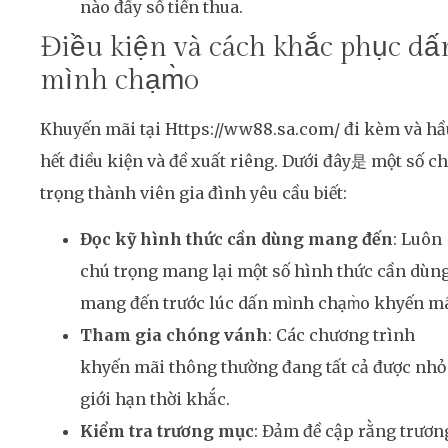
nào đấy số tiền thua.
Điều kiện và cách khắc phục dấ
mình chạm̀o
Khuyến mãi tại Https://ww88.sa.com/ đi kèm và hầ
hết điều kiện và đề xuất riêng. Dưới đây是 một số c
trọng thành viên gia đình yêu cầu biết:
Đọc kỹ hình thức cần dùng mang đến
: Luôn
chú trọng mang lại một số hình thức cần dùn
mang đến trước lúc dấn mình chạm̀o khyến mã
Tham gia chóng vánh
: Các chương trình
khyến mãi thông thường đang tất cả được nhỏ
giới hạn thời khắc.
Kiểm tra trương mục
: Đảm đề cập rằng trươn