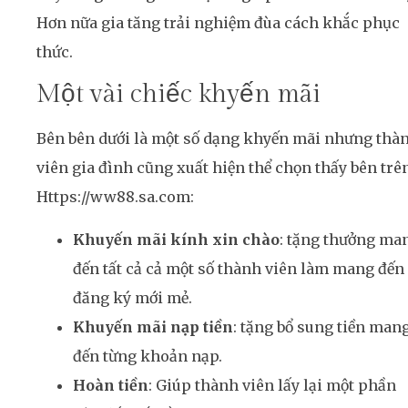
Hơn nữa gia tăng trải nghiệm đùa cách khắc phục
thức.
Một vài chiếc khyến mãi
Bên bên dưới là một số dạng khyến mãi nhưng thà
viên gia đình cũng xuất hiện thể chọn thấy bên trê
Https://ww88.sa.com:
Khuyến mãi kính xin chào
: tặng thưởng ma
đến tất cả cả một số thành viên làm mang đến
đăng ký mới mẻ.
Khuyến mãi nạp tiền
: tặng bổ sung tiền man
đến từng khoản nạp.
Hoàn tiền
: Giúp thành viên lấy lại một phần