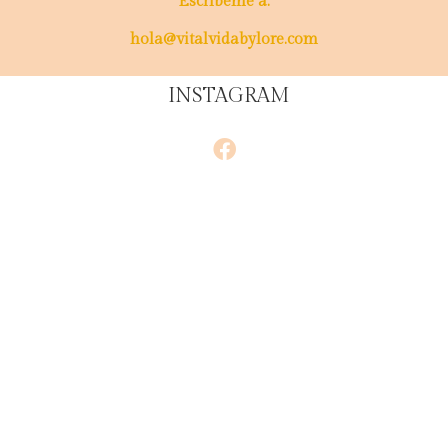
Escríbeme a:
hola@vitalvidabylore.com
INSTAGRAM