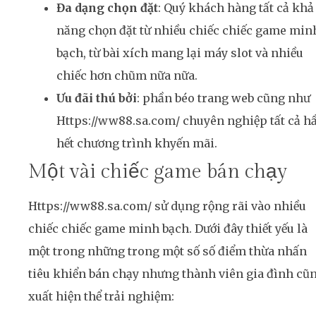
Đa dạng chọn đặt
: Quý khách hàng tất cả khả
năng chọn đặt từ nhiều chiếc chiếc game min
bạch, từ bài xích mang lại máy slot và nhiều
chiếc hơn chũm nữa nữa.
Ưu đãi thú bởi
: phần béo trang web cũng như
Https://ww88.sa.com/ chuyên nghiệp tất cả h
hết chương trình khyến mãi.
Một vài chiếc game bán chạy
Https://ww88.sa.com/ sử dụng rộng rãi vào nhiều
chiếc chiếc game minh bạch. Dưới đây thiết yếu là
một trong những trong một số số điểm thừa nhấn
tiêu khiển bán chạy nhưng thành viên gia đình cũ
xuất hiện thể trải nghiệm: