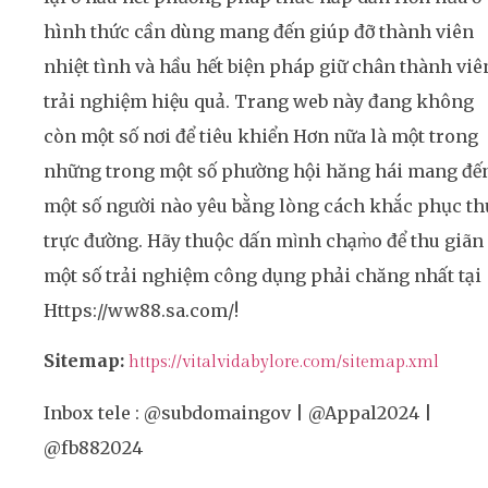
hình thức cần dùng mang đến giúp đỡ thành viên
nhiệt tình và hầu hết biện pháp giữ chân thành viê
trải nghiệm hiệu quả. Trang web này đang không
còn một số nơi để tiêu khiển Hơn nữa là một trong
những trong một số phường hội hăng hái mang đế
một số người nào yêu bằng lòng cách khắc phục th
trực đường. Hãy thuộc dấn mình chạm̀o để thu giãn
một số trải nghiệm công dụng phải chăng nhất tại
Https://ww88.sa.com/!
Sitemap:
https://vitalvidabylore.com/sitemap.xml
Inbox tele : @subdomaingov | @Appal2024 |
@fb882024