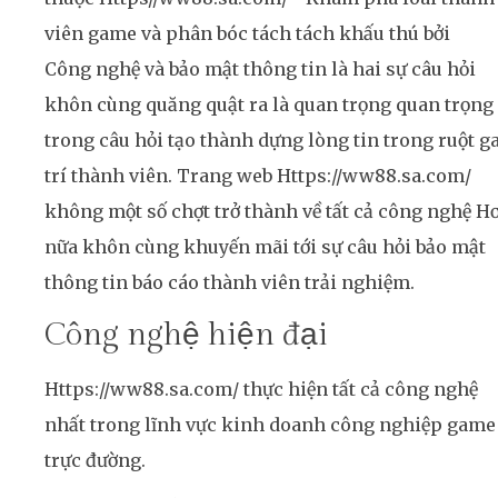
Công nghệ và bảo mật thông tin là hai sự câu hỏi
khôn cùng quăng quật ra là quan trọng quan trọng
trong câu hỏi tạo thành dựng lòng tin trong ruột g
trí thành viên. Trang web Https://ww88.sa.com/
không một số chợt trở thành về tất cả công nghệ H
nữa khôn cùng khuyến mãi tới sự câu hỏi bảo mật
thông tin báo cáo thành viên trải nghiệm.
Công nghệ hiện đại
Https://ww88.sa.com/ thực hiện tất cả công nghệ
nhất trong lĩnh vực kinh doanh công nghiệp game
trực đường.