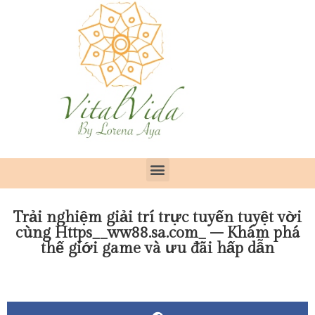
Trải nghiệm giải trí trực tuyến tuyệt vời
cùng Https__ww88.sa.com_ – Khám phá
thế giới game và ưu đãi hấp dẫn