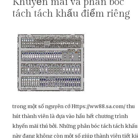
Khuyến mãi và phân bóc
tách tách khấu điểm riêng
trong một số nguyên cớ Https://ww88.sa.com/ thu
hút thành viên là dựa vào hầu hết chương trình
khyến mãi thú bởi. Những phân bóc tách tách khấu
này đang không còn một số giúp thành viên tiết k