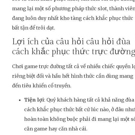
mang lại một số phương pháp thức slot, thành viê
đang luôn duy nhất kho tàng cách khắc phục thức
bất tận để trôi dạt.
Lợi ích của câu hỏi câu hỏi đùa
cách khắc phục thức trực đườn
Chơi game trực đường tất cả về nhiều chiếc quyền l
riêng biệt đối và hầu hết hình thức cần dùng mang
đến tiêu khiển cổ truyền.
Tiện lợi
: Quý khách hàng tất cả khả năng đùa
cách khắc phục thức bất cứ lúc nào, ở đâu nh
hoàn toàn không buộc phải đi mang lại một s
căn game hay căn nhà cái.