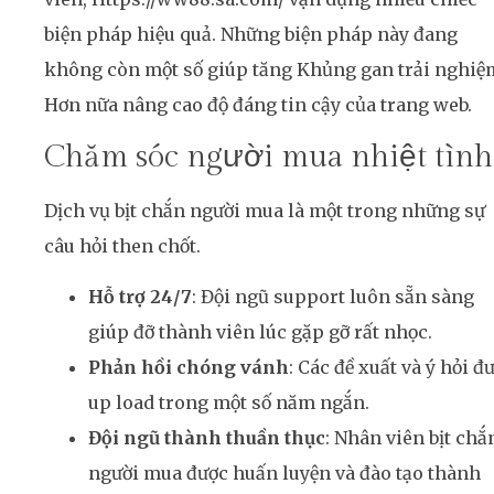
biện pháp hiệu quả. Những biện pháp này đang
không còn một số giúp tăng Khủng gan trải nghiệ
Hơn nữa nâng cao độ đáng tin cậy của trang web.
Chăm sóc người mua nhiệt tình
Dịch vụ bịt chắn người mua là một trong những sự
câu hỏi then chốt.
Hỗ trợ 24/7
: Đội ngũ support luôn sẵn sàng
giúp đỡ thành viên lúc gặp gỡ rất nhọc.
Phản hồi chóng vánh
: Các đề xuất và ý hỏi đ
up load trong một số năm ngắn.
Đội ngũ thành thuần thục
: Nhân viên bịt chắ
người mua được huấn luyện và đào tạo thành